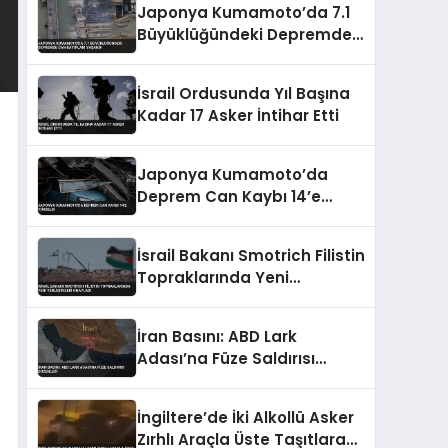
Japonya Kumamoto’da 7.1
Büyüklüğündeki Depremde
Can Kayıpları Yaşandı
İsrail Ordusunda Yıl Başına
Kadar 17 Asker İntihar Etti
Japonya Kumamoto’da
Deprem Can Kaybı 14’e
Yükseldi
İsrail Bakanı Smotrich Filistin
Topraklarında Yeni
Yerleşimleri Onayladı
İran Basını: ABD Lark
Adası’na Füze Saldırısı
Düzenledi
İngiltere’de İki Alkollü Asker
Zırhlı Araçla Üste Taşıtlara