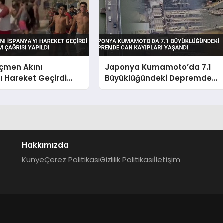
çmen Akını
Japonya Kumamoto’da 7.1
ı Hareket Geçirdi
Büyüklüğündeki Depremde
il Durum Çağrısı
Can Kayıpları Yaşandı
Hakkımızda
Künye
Çerez Politikası
Gizlilik Politikası
İletişim