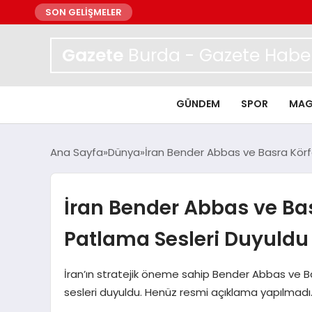
SON GELİŞMELER
Gazete
Burda - Gazete Haber
GÜNDEM
SPOR
MAG
Ana Sayfa
Dünya
İran Bender Abbas ve Basra Körf
İran Bender Abbas ve Bas
Patlama Sesleri Duyuldu
İran’ın stratejik öneme sahip Bender Abbas ve B
sesleri duyuldu. Henüz resmi açıklama yapılmadı