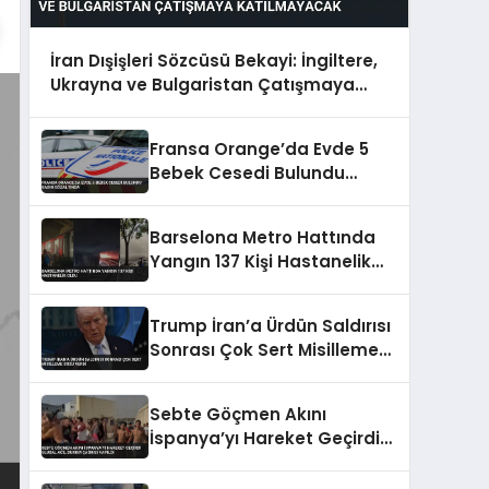
İran Dışişleri Sözcüsü Bekayi: İngiltere,
Ukrayna ve Bulgaristan Çatışmaya
Katılmayacak
Fransa Orange’da Evde 5
Bebek Cesedi Bulundu
Kadın Gözaltında
Barselona Metro Hattında
Yangın 137 Kişi Hastanelik
Oldu
Trump İran’a Ürdün Saldırısı
Sonrası Çok Sert Misilleme
Sözü Verdi
Sebte Göçmen Akını
İspanya’yı Hareket Geçirdi
Ulusal Acil Durum Çağrısı
Yapıldı