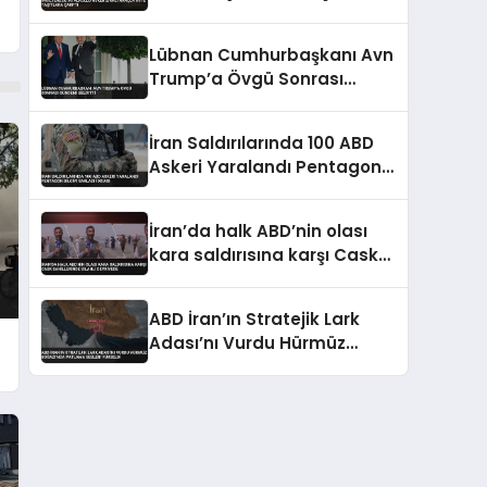
Çarptı
Lübnan Cumhurbaşkanı Avn
Trump’a Övgü Sonrası
Gündemi Belirtti
İran Saldırılarında 100 ABD
Askeri Yaralandı Pentagon
Bilgiyi Sakladı İddiası
İran’da halk ABD’nin olası
kara saldırısına karşı Cask
sahillerinde silahlı devriyede
ABD İran’ın Stratejik Lark
Adası’nı Vurdu Hürmüz
Boğazı’nda Patlama Sesleri
Yükseldi