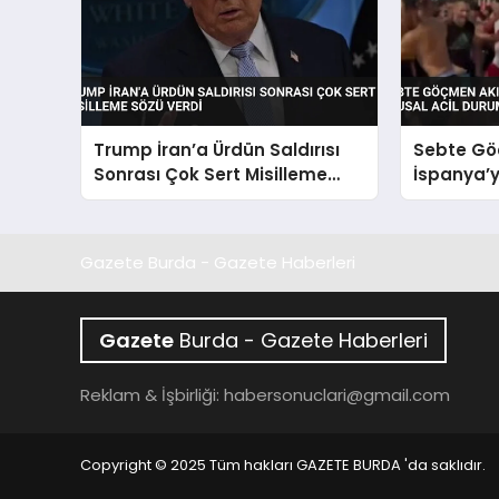
Trump İran’a Ürdün Saldırısı
Sebte Gö
Sonrası Çok Sert Misilleme
İspanya’y
Sözü Verdi
Ulusal Ac
Yapıldı
Gazete Burda - Gazete Haberleri
Gazete
Burda - Gazete Haberleri
Reklam & İşbirliği:
habersonuclari@gmail.com
Copyright © 2025 Tüm hakları GAZETE BURDA 'da saklıdır.