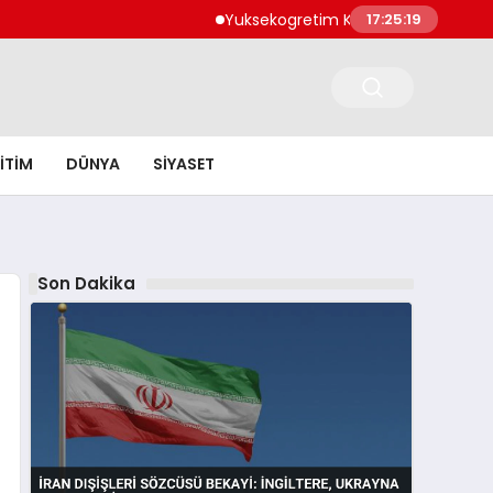
Yuksekogretim Kurulundan Dijital Donusum
17:25:20
ITIM
DÜNYA
SIYASET
Son Dakika