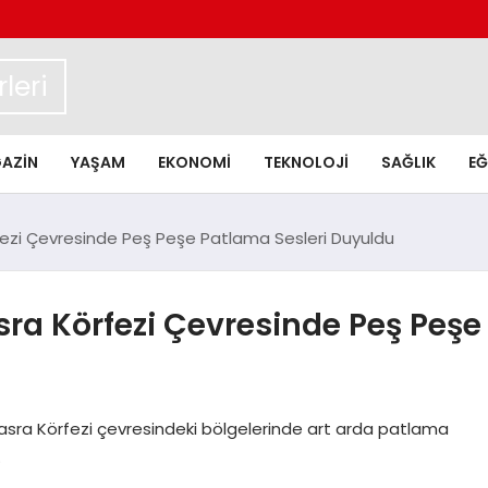
leri
AZIN
YAŞAM
EKONOMI
TEKNOLOJI
SAĞLIK
EĞ
ezi Çevresinde Peş Peşe Patlama Sesleri Duyuldu
ra Körfezi Çevresinde Peş Peşe
asra Körfezi çevresindeki bölgelerinde art arda patlama
.