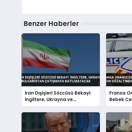
Benzer Haberler
İran Dışişleri Sözcüsü Bekayi:
Fransa O
İngiltere, Ukrayna ve
Bebek Ce
Bulgaristan Çatışmaya
Gözaltın
Katılmayacak