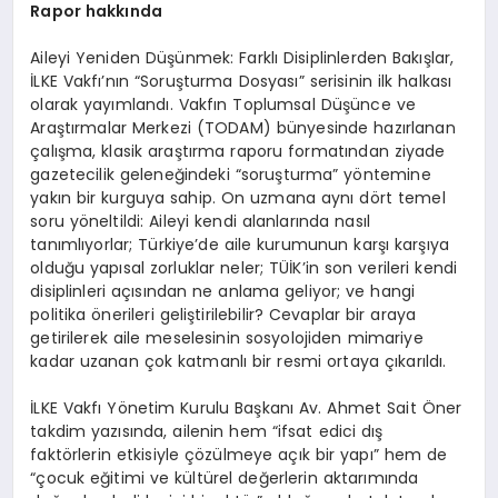
Rapor hakkında
Aileyi Yeniden Düşünmek: Farklı Disiplinlerden Bakışlar,
İLKE Vakfı’nın “Soruşturma Dosyası” serisinin ilk halkası
olarak yayımlandı. Vakfın Toplumsal Düşünce ve
Araştırmalar Merkezi (TODAM) bünyesinde hazırlanan
çalışma, klasik araştırma raporu formatından ziyade
gazetecilik geleneğindeki “soruşturma” yöntemine
yakın bir kurguya sahip. On uzmana aynı dört temel
soru yöneltildi: Aileyi kendi alanlarında nasıl
tanımlıyorlar; Türkiye’de aile kurumunun karşı karşıya
olduğu yapısal zorluklar neler; TÜİK’in son verileri kendi
disiplinleri açısından ne anlama geliyor; ve hangi
politika önerileri geliştirilebilir? Cevaplar bir araya
getirilerek aile meselesinin sosyolojiden mimariye
kadar uzanan çok katmanlı bir resmi ortaya çıkarıldı.
İLKE Vakfı Yönetim Kurulu Başkanı Av. Ahmet Sait Öner
takdim yazısında, ailenin hem “ifsat edici dış
faktörlerin etkisiyle çözülmeye açık bir yapı” hem de
“çocuk eğitimi ve kültürel değerlerin aktarımında