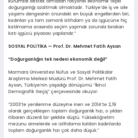
kurumsal destek olmadan rasyonel ekonomik tepki
doğurganlığı azaltmak olmaktadır. Türkiye’de iş ve aile
yaşamı dengesinin önündeki en büyük engellerden biri,
kadınları ya tam zamanlı istihdam ya da işgücüne hiç
katılmama arasında seçim yapmak zorunda bırakan
katı işgücü piyasası yapılarıdır.”
SOSYAL POLİTİKA — Prof. Dr. Mehmet Fatih Aysan
“Doğurganlığın tek nedeni ekonomik değil”
Marmara Üniversitesi Nüfus ve Sosyal Politikalar
Araştırma Merkezi Müdürü Prof. Dr. Mehmet Fatih
Aysan, Türkiye’nin yaşadığı dönüşümü “İkinci
Demografik Geçiş” çerçevesinde okuyor:
“2003’te yenilenme düzeyine inen ve 2014’te 2,19
olarak gerçekleşen toplam doğurganlık hızı, o yıldan
itibaren düzenli bir şekilde düştü. Yükseköğretim
mezunu annelerde ve istihdama katılan kadınlarda
toplam doğurganlık hızı çok daha düşük.”