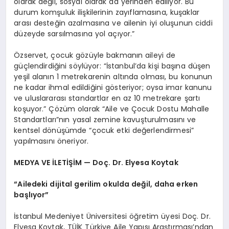
olarak değil, sosyal olarak da yerinden ediliyor. Bu
durum komşuluk ilişkilerinin zayıflamasına, kuşaklar
arası desteğin azalmasına ve ailenin iyi oluşunun ciddi
düzeyde sarsılmasına yol açıyor.”
Özservet, çocuk gözüyle bakmanın aileyi de
güçlendirdiğini söylüyor: “İstanbul’da kişi başına düşen
yeşil alanın 1 metrekarenin altında olması, bu konunun
ne kadar ihmal edildiğini gösteriyor; oysa imar kanunu
ve uluslararası standartlar en az 10 metrekare şartı
koşuyor.” Çözüm olarak “Aile ve Çocuk Dostu Mahalle
Standartları”nın yasal zemine kavuşturulmasını ve
kentsel dönüşümde “çocuk etki değerlendirmesi”
yapılmasını öneriyor.
MEDYA VE İLETİŞİM — Doç. Dr. Elyesa Koytak
“Ailedeki dijital gerilim okulda değil, daha erken
başlıyor”
İstanbul Medeniyet Üniversitesi öğretim üyesi Doç. Dr.
Elyesa Koytak, TÜİK Türkiye Aile Yapısı Araştırması’ndan