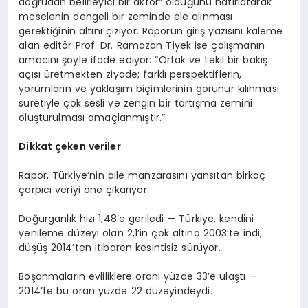
doğrudan belirleyici bir aktör” olduğunu hatırlatarak
meselenin dengeli bir zeminde ele alınması
gerektiğinin altını çiziyor. Raporun giriş yazısını kaleme
alan editör Prof. Dr. Ramazan Tiyek ise çalışmanın
amacını şöyle ifade ediyor: “Ortak ve tekil bir bakış
açısı üretmekten ziyade; farklı perspektiflerin,
yorumların ve yaklaşım biçimlerinin görünür kılınması
suretiyle çok sesli ve zengin bir tartışma zemini
oluşturulması amaçlanmıştır.”
Dikkat çeken veriler
Rapor, Türkiye’nin aile manzarasını yansıtan birkaç
çarpıcı veriyi öne çıkarıyor:
Doğurganlık hızı 1,48’e geriledi — Türkiye, kendini
yenileme düzeyi olan 2,1’in çok altına 2003’te indi;
düşüş 2014’ten itibaren kesintisiz sürüyor.
Boşanmaların evliliklere oranı yüzde 33’e ulaştı —
2014’te bu oran yüzde 22 düzeyindeydi.