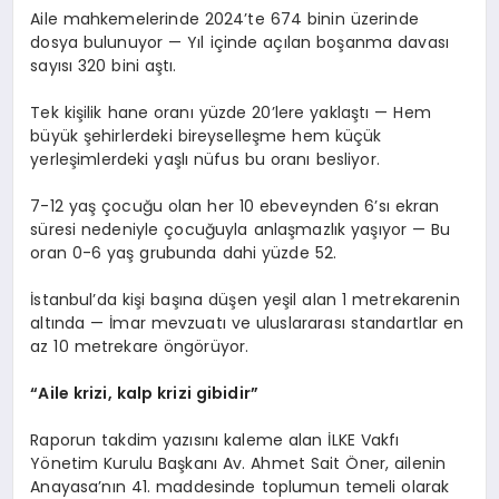
Aile mahkemelerinde 2024’te 674 binin üzerinde
dosya bulunuyor — Yıl içinde açılan boşanma davası
sayısı 320 bini aştı.
Tek kişilik hane oranı yüzde 20’lere yaklaştı — Hem
büyük şehirlerdeki bireyselleşme hem küçük
yerleşimlerdeki yaşlı nüfus bu oranı besliyor.
7-12 yaş çocuğu olan her 10 ebeveynden 6’sı ekran
süresi nedeniyle çocuğuyla anlaşmazlık yaşıyor — Bu
oran 0-6 yaş grubunda dahi yüzde 52.
İstanbul’da kişi başına düşen yeşil alan 1 metrekarenin
altında — İmar mevzuatı ve uluslararası standartlar en
az 10 metrekare öngörüyor.
“Aile krizi, kalp krizi gibidir”
Raporun takdim yazısını kaleme alan İLKE Vakfı
Yönetim Kurulu Başkanı Av. Ahmet Sait Öner, ailenin
Anayasa’nın 41. maddesinde toplumun temeli olarak