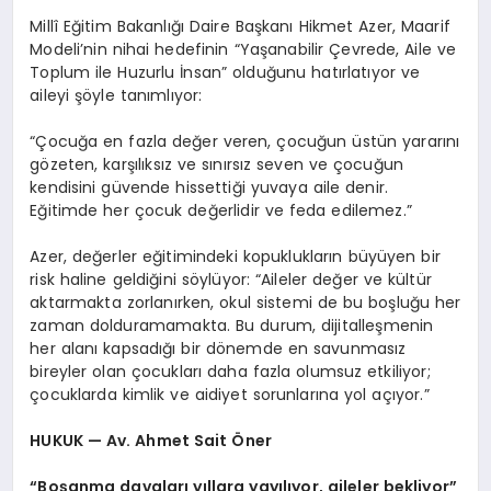
Millî Eğitim Bakanlığı Daire Başkanı Hikmet Azer, Maarif
Modeli’nin nihai hedefinin “Yaşanabilir Çevrede, Aile ve
Toplum ile Huzurlu İnsan” olduğunu hatırlatıyor ve
aileyi şöyle tanımlıyor:
“Çocuğa en fazla değer veren, çocuğun üstün yararını
gözeten, karşılıksız ve sınırsız seven ve çocuğun
kendisini güvende hissettiği yuvaya aile denir.
Eğitimde her çocuk değerlidir ve feda edilemez.”
Azer, değerler eğitimindeki kopuklukların büyüyen bir
risk haline geldiğini söylüyor: “Aileler değer ve kültür
aktarmakta zorlanırken, okul sistemi de bu boşluğu her
zaman dolduramamakta. Bu durum, dijitalleşmenin
her alanı kapsadığı bir dönemde en savunmasız
bireyler olan çocukları daha fazla olumsuz etkiliyor;
çocuklarda kimlik ve aidiyet sorunlarına yol açıyor.”
HUKUK — Av. Ahmet Sait Öner
“Boşanma davaları yıllara yayılıyor, aileler bekliyor”