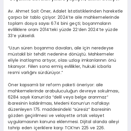
Av. Ahmet Sait Öner, Adalet İstatistiklerinden hareketle
çarpıcı bir tablo çiziyor: 2024’te aile mahkemelerinde
toplam dosya sayısı 674 bini geçti; boşanmaların
evliliklere oranı 2014’teki yüzde 22’den 2024’te yüzde
33’e yükseldi.
“Uzun süren boşanma davaları, aile için neredeyse
müstakil bir tehdit nedenine dönüştü. Mahkemeler
eliyle inatlaşma artıyor, olası uzlaşı imkanlarının önü
tıkanıyor. Fiilen sona ermiş evlilikler, hukuki icbarla
resmi varlığını sürdürüyor.”
Öner kapsamlı bir reform paketi öneriyor: aile
mahkemelerinde arabuluculuğun devreye sokulması,
6284 sayılı Kanun’da “delil veya belge aranmaz”
ibaresinin kaldırılması, Medeni Kanun’un nafakayı
düzenleyen 175. maddesindeki “süresiz” ibaresinin
gözden geçirilmesi ve velayette ortak velayet
uygulamasının kanuna eklenmesi. Dijital alanda aileyi
tahrip eden içeriklere karşı TCK’nın 225 ve 226.