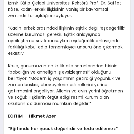
İzmir Kâtip Çelebi Üniversitesi Rektörü Prof. Dr. Saffet
Köse, kadın-erkek ilişkisinin yanlış bir kavramsal
zeminde tartışıldığını söylüyor:
“Kadın-erkek arasındaki ilişkinin eşitlik değil ‘eşdeğerlilik’
üzerine kurulması gerekir. Eşitlik anlayışında
aynileştirme söz konusuyken eşdeğerlilik anlayışında
farklılığı kabul edip tamamlayıcı unsuru öne çıkarmak
esastır.”
Köse, günümüzün en kritik aile sorunlarından birinin
“babalığın ve anneliğin işlevsizleşmesi” olduğunu
belirtiyor: “Modern iş yaşamının getirdiği yoğunluk ve
zaman baskısı, ebeveynlerin asli rollerini yerine
getirmesini engelliyor. Ailenin ve evin yerini öğretmen
ve soğuk ilişkilerin örgütlediği resmi kurum olan
okulların doldurması mümkün değildir.”
EĞİTİM — Hikmet Azer
“Eğitimde her çocuk değerlidir ve feda edilemez”