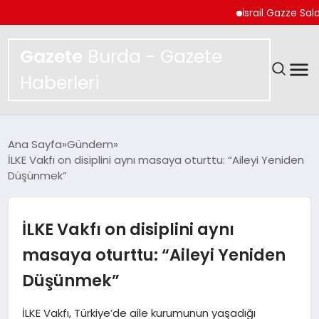
İsrail Gazze Saldırıların
Gazete
Burda - Gazete
Haberleri
GÜNDEM
Ana Sayfa
Gündem
İLKE Vakfı on disiplini aynı masaya oturttu: “Aileyi Yeniden
SPOR
Düşünmek”
MAGAZIN
İLKE Vakfı on disiplini aynı
YAŞAM
masaya oturttu: “Aileyi Yeniden
Düşünmek”
EKONOMI
İLKE Vakfı, Türkiye’de aile kurumunun yaşadığı
TEKNOLOJI