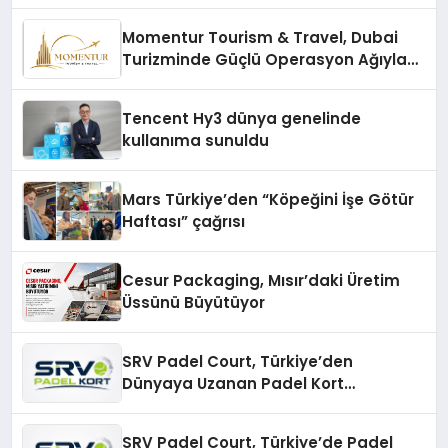
Momentur Tourism & Travel, Dubai
Turizminde Güçlü Operasyon Ağıyla
Fark Yaratıyor
Tencent Hy3 dünya genelinde
kullanıma sunuldu
Mars Türkiye’den “Köpeğini İşe Götür
Haftası” çağrısı
Cesur Packaging, Mısır’daki Üretim
Üssünü Büyütüyor
SRV Padel Court, Türkiye’den
Dünyaya Uzanan Padel Kort
Üretiminde Güvenin Adresi
SRV Padel Court, Türkiye’de Padel