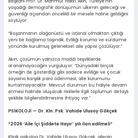
Başkanı Prof. Dr. Mahmut Hakkı Akın, Türkiye’nin
yaşadığı demografik dönüşümün ülkenin geleceği ve
güvenliği açısından öncelikli bir mesele haline geldiğini
söylüyor:
“Boşanmanın olağanüstü ve istisnai olmaktan çıktığı
yeni bir bağlama taşındık. Evliliği koruma ve sürdürme
yönünde kurulmuş geleneksel aile yapısı çözülüyor.”
Akın, çözümün yalnızca maddi teşviklerde
aranamayacağını vurguluyor: “Dünyadaki birçok
örneğin de gösterdiği gibi sadece evliliğe ve çocuk
sayısına karşılık para ödenmesi, aile kurumunu
kurtarmayacaktır. Mevcut durumun bu haliyle devam
etmesi halinde oluşacak risklerle ilgili toplumun detaylı
şekilde bilgilendirilmesine ihtiyaç var.”
PSİKOLOJİ — Dr. Kln. Psk. Vahide Ulusoy Gökçek
“2026 ‘Aile İçi Şiddete Hayır’ yılı ilan edilmeli”
Klinik psikolog Dr. Vahide Ulusoy Gökçek, ailenin