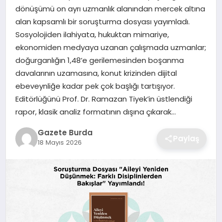
dönüşümü on ayrı uzmanlık alanından mercek altına
alan kapsamlı bir soruşturma dosyası yayımladı.
SAĞLIK
Sosyolojiden ilahiyata, hukuktan mimariye,
ekonomiden medyaya uzanan çalışmada uzmanlar;
EĞITIM
doğurganlığın 1,48’e gerilemesinden boşanma
davalarının uzamasına, konut krizinden dijital
DÜNYA
ebeveynliğe kadar pek çok başlığı tartışıyor.
Editörlüğünü Prof. Dr. Ramazan Tiyek’in üstlendiği
SIYASET
rapor, klasik analiz formatının dışına çıkarak…
Gazete Burda
Paylaş
18 Mayıs 2026