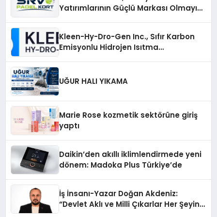
Yatırımlarının Güçlü Markası Olmayı
Sürdürüyor
Kleen-Hy-Dro-Gen Inc., Sıfır Karbon
Emisyonlu Hidrojen Isıtma
Teknolojisinde ISO ve TSSA
Düzenleyici Onaylarını Aldı
UĞUR HALI YIKAMA
Marie Rose kozmetik sektörüne giriş
yaptı
Daikin’den akıllı iklimlendirmede yeni
dönem: Madoka Plus Türkiye’de
İş İnsanı-Yazar Doğan Akdeniz:
“Devlet Aklı ve Milli Çıkarlar Her Şeyin
Üzerindedir”