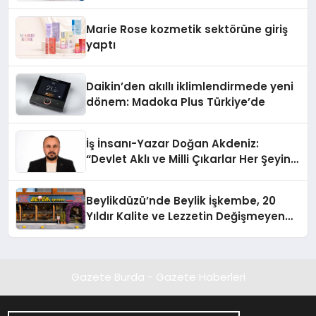
Marie Rose kozmetik sektörüne giriş
yaptı
Daikin’den akıllı iklimlendirmede yeni
dönem: Madoka Plus Türkiye’de
İş İnsanı-Yazar Doğan Akdeniz:
“Devlet Aklı ve Milli Çıkarlar Her Şeyin
Üzerindedir”
Beylikdüzü’nde Beylik İşkembe, 20
Yıldır Kalite ve Lezzetin Değişmeyen
Adresi
Gazete Burda - Gazete Haberleri