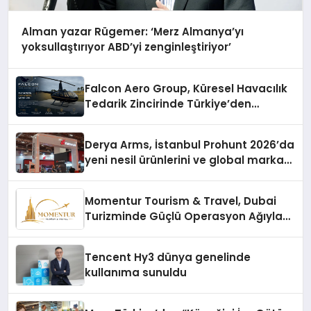
Alman yazar Rügemer: ‘Merz Almanya’yı
yoksullaştırıyor ABD’yi zenginleştiriyor’
Falcon Aero Group, Küresel Havacılık
Tedarik Zincirinde Türkiye’den
Dünyaya Açılıyor
Derya Arms, İstanbul Prohunt 2026’da
yeni nesil ürünlerini ve global marka
vizyonunu sergiledi
Momentur Tourism & Travel, Dubai
Turizminde Güçlü Operasyon Ağıyla
Fark Yaratıyor
Tencent Hy3 dünya genelinde
kullanıma sunuldu