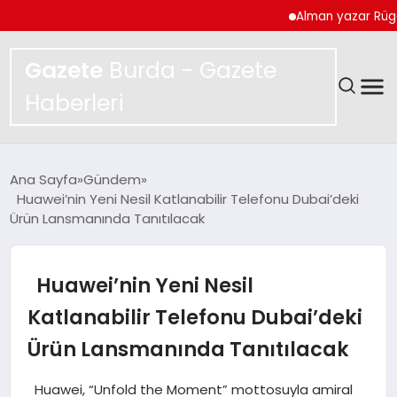
Alman yazar Rügemer: ‘
Gazete
Burda - Gazete
Haberleri
GÜNDEM
Ana Sayfa
Gündem
Huawei’nin Yeni Nesil Katlanabilir Telefonu Dubai’deki
SPOR
Ürün Lansmanında Tanıtılacak
MAGAZIN
Huawei’nin Yeni Nesil
YAŞAM
Katlanabilir Telefonu Dubai’deki
Ürün Lansmanında Tanıtılacak
EKONOMI
Huawei, “Unfold the Moment” mottosuyla amiral
TEKNOLOJI