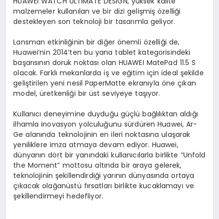
HUAWEI WATCH ULTIMATE DESIGN, yüksek kalite
malzemeler kullanılan ve bir dizi gelişmiş özelliği
destekleyen son teknoloji bir tasarımla geliyor.
Lansman etkinliğinin bir diğer önemli özelliği de,
Huawei’nin 2014’ten bu yana tablet kategorisindeki
başarısının doruk noktası olan HUAWEI MatePad 11.5 S
olacak. Farklı mekanlarda iş ve eğitim için ideal şekilde
geliştirilen yeni nesil PaperMatte ekranıyla öne çıkan
model, üretkenliği bir üst seviyeye taşıyor.
Kullanıcı deneyimine duyduğu güçlü bağlılıktan aldığı
ilhamla inovasyon yolculuğunu sürdüren Huawei, Ar-
Ge alanında teknolojinin en ileri noktasına ulaşarak
yeniliklere imza atmaya devam ediyor. Huawei,
dünyanın dört bir yanındaki kullanıcılarla birlikte “Unfold
the Moment” mottosu altında bir araya gelerek,
teknolojinin şekillendirdiği yarının dünyasında ortaya
çıkacak olağanüstü fırsatları birlikte kucaklamayı ve
şekillendirmeyi hedefliyor.