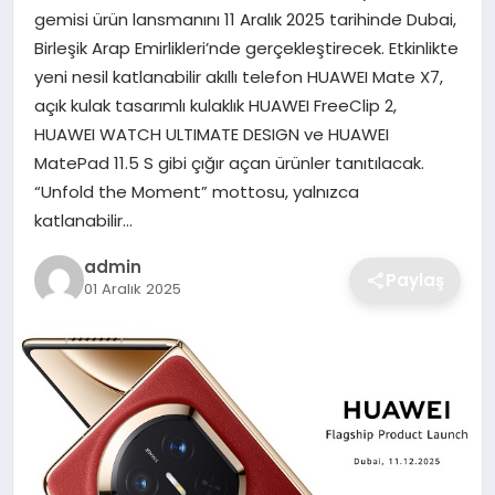
gemisi ürün lansmanını 11 Aralık 2025 tarihinde Dubai,
Birleşik Arap Emirlikleri’nde gerçekleştirecek. Etkinlikte
SAĞLIK
yeni nesil katlanabilir akıllı telefon HUAWEI Mate X7,
açık kulak tasarımlı kulaklık HUAWEI FreeClip 2,
EĞITIM
HUAWEI WATCH ULTIMATE DESIGN ve HUAWEI
MatePad 11.5 S gibi çığır açan ürünler tanıtılacak.
DÜNYA
“Unfold the Moment” mottosu, yalnızca
katlanabilir…
SIYASET
admin
Paylaş
01 Aralık 2025