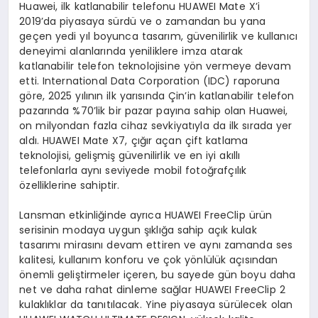
Huawei, ilk katlanabilir telefonu HUAWEI Mate X’i
2019’da piyasaya sürdü ve o zamandan bu yana
geçen yedi yıl boyunca tasarım, güvenilirlik ve kullanıcı
deneyimi alanlarında yeniliklere imza atarak
katlanabilir telefon teknolojisine yön vermeye devam
etti. International Data Corporation (IDC) raporuna
göre, 2025 yılının ilk yarısında Çin’in katlanabilir telefon
pazarında %70’lik bir pazar payına sahip olan Huawei,
on milyondan fazla cihaz sevkiyatıyla da ilk sırada yer
aldı. HUAWEI Mate X7, çığır açan çift katlama
teknolojisi, gelişmiş güvenilirlik ve en iyi akıllı
telefonlarla aynı seviyede mobil fotoğrafçılık
özelliklerine sahiptir.
Lansman etkinliğinde ayrıca HUAWEI FreeClip ürün
serisinin modaya uygun şıklığa sahip açık kulak
tasarımı mirasını devam ettiren ve aynı zamanda ses
kalitesi, kullanım konforu ve çok yönlülük açısından
önemli geliştirmeler içeren, bu sayede gün boyu daha
net ve daha rahat dinleme sağlar HUAWEI FreeClip 2
kulaklıklar da tanıtılacak. Yine piyasaya sürülecek olan