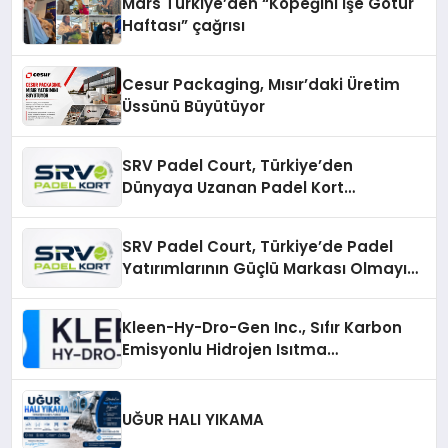
Mars Türkiye’den “Köpeğini İşe Götür
Haftası” çağrısı
Cesur Packaging, Mısır’daki Üretim
Üssünü Büyütüyor
SRV Padel Court, Türkiye’den
Dünyaya Uzanan Padel Kort
Üretiminde Güvenin Adresi
SRV Padel Court, Türkiye’de Padel
Yatırımlarının Güçlü Markası Olmayı
Sürdürüyor
Kleen-Hy-Dro-Gen Inc., Sıfır Karbon
Emisyonlu Hidrojen Isıtma
Teknolojisinde ISO ve TSSA
Düzenleyici Onaylarını Aldı
UĞUR HALI YIKAMA