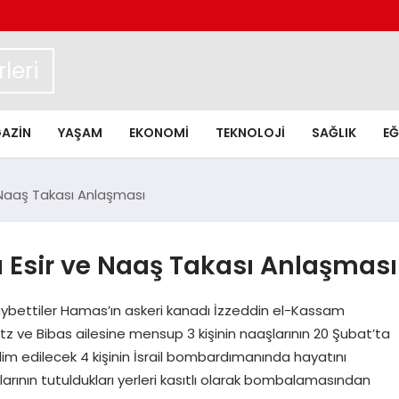
leri
AZIN
YAŞAM
EKONOMI
TEKNOLOJI
SAĞLIK
EĞ
 Naaş Takası Anlaşması
a Esir ve Naaş Takası Anlaşması
ybettiler Hamas’ın askeri kanadı İzzeddin el-Kassam
itz ve Bibas ailesine mensup 3 kişinin naaşlarının 20 Şubat’ta
slim edilecek 4 kişinin İsrail bombardımanında hayatını
klarının tutuldukları yerleri kasıtlı olarak bombalamasından