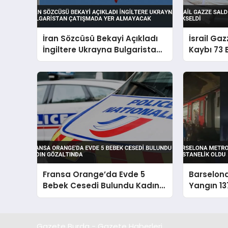
İran Sözcüsü Bekayi Açıkladı
İsrail Ga
İngiltere Ukrayna Bulgaristan
Kaybı 73 
Çatışmada Yer Almayacak
Fransa Orange’da Evde 5
Barselon
Bebek Cesedi Bulundu Kadın
Yangın 13
Gözaltında
Oldu
Gazete Burda - Gazete Haberleri