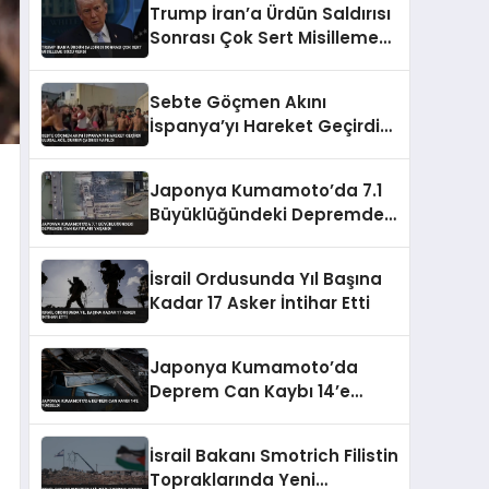
Trump İran’a Ürdün Saldırısı
Sonrası Çok Sert Misilleme
Sözü Verdi
Sebte Göçmen Akını
İspanya’yı Hareket Geçirdi
Ulusal Acil Durum Çağrısı
Yapıldı
Japonya Kumamoto’da 7.1
Büyüklüğündeki Depremde
Can Kayıpları Yaşandı
İsrail Ordusunda Yıl Başına
Kadar 17 Asker İntihar Etti
Japonya Kumamoto’da
Deprem Can Kaybı 14’e
Yükseldi
İsrail Bakanı Smotrich Filistin
Topraklarında Yeni