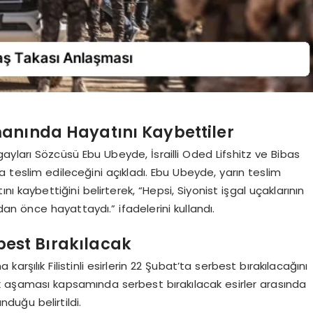
anında Hayatını Kaybettiler
yları Sözcüsü Ebu Ubeyde, İsrailli Oded Lifshitz ve Bibas
a teslim edileceğini açıkladı. Ebu Ubeyde, yarın teslim
ı kaybettiğini belirterek, “Hepsi, Siyonist işgal uçaklarının
dan önce hayattaydı.” ifadelerini kullandı.
erbest Bırakılacak
karşılık Filistinli esirlerin 22 Şubat’ta serbest bırakılacağını
lk aşaması kapsamında serbest bırakılacak esirler arasında
duğu belirtildi.