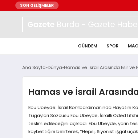
SON GELİŞMELER
Gazete
Burda - Gazete Haber
GÜNDEM
SPOR
MAG
Ana Sayfa
Dünya
Hamas ve İsrail Arasında Esir ve
Hamas ve İsrail Arasınd
Ebu Ubeyde: İsrail Bombardımanında Hayatını Ka
Tugayları Sözcüsü Ebu Ubeyde, İsrailli Oded Lifsh
teslim edileceğini açıkladı. Ebu Ubeyde, yarın te
kaybettiğini belirterek, “Hepsi, Siyonist işgal uça