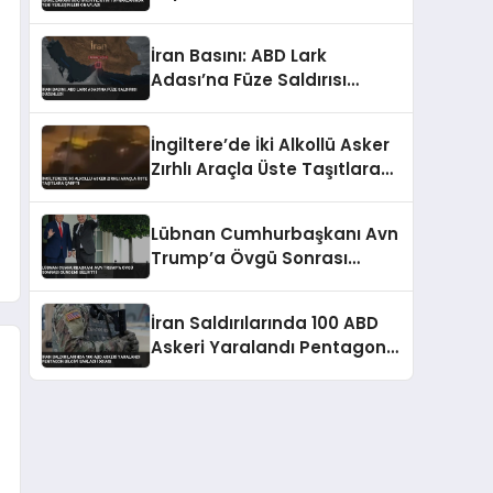
Yerleşimleri Onayladı
İran Basını: ABD Lark
Adası’na Füze Saldırısı
Düzenledi
İngiltere’de İki Alkollü Asker
Zırhlı Araçla Üste Taşıtlara
Çarptı
Lübnan Cumhurbaşkanı Avn
Trump’a Övgü Sonrası
Gündemi Belirtti
İran Saldırılarında 100 ABD
Askeri Yaralandı Pentagon
Bilgiyi Sakladı İddiası