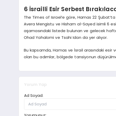
6 İsrailli Esir Serbest Bırakılac
The Times of Israel’e göre, Hamas 22 Şubat’t
Avera Mengistu ve Hisham al-Sayed isimli 6 esir
aşamasındaki listede bulunan ve gelecek hafta 
Ohad Yahalomi ve Tsahi Idan da yer alıyor.
Bu kapsamda, Hamas ve İsrail arasındaki esir
olan bu adımlar, bölgede tansiyonun düşürülm
Yorum Yap
Ad Soyad:
Yorumunuz: