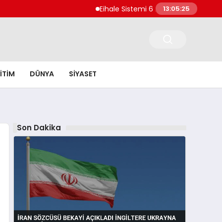
Eihale Sistemi 6 Ayda 2.7 Milyar Lira Gelir El
13:05:26
ITIM
DÜNYA
SIYASET
Son Dakika