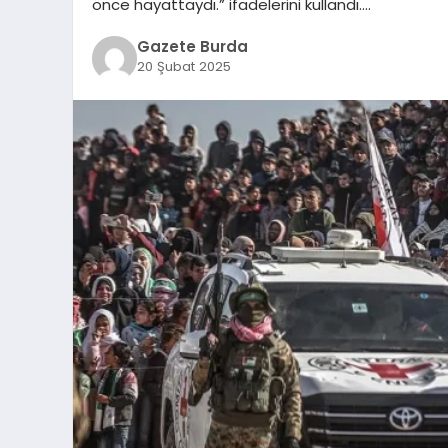
önce hayattaydı.” ifadelerini kullandı….
Gazete Burda
20 Şubat 2025