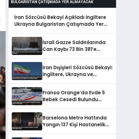
İran Sözcüsü Bekayi Açıkladı İngiltere
Ukrayna Bulgaristan Çatışmada Yer
Almayacak
İsrail Gazze Saldırılarında
Can Kaybı 73 Bin 381’e
Yükseldi
İran Dışişleri Sözcüsü Bekayi:
İngiltere, Ukrayna ve
Bulgaristan Çatışmaya
Katılmayacak
Fransa Orange’da Evde 5
Bebek Cesedi Bulundu
Kadın Gözaltında
Barselona Metro Hattında
Yangın 137 Kişi Hastanelik
Oldu