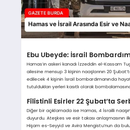
Ebu Ubeyde: İsrail Bombardım
Hamas’ın askeri kanadı İzzeddin el-Kassam Tuga
ailesine mensup 3 kişinin naaşlarının 20 Şubat’t
edilecek 4 kişinin İsrail bombardımanında hayatın
tutuldukları yerleri kasıtlı olarak bombalamasın
Filistinli Esirler 22 Şubat’ta S
Diğer bir açıklamada ise Hamas, 4 İsrailli naaşına 
duyurdu. Ateşkes ve esir takası anlaşmasının i
Hişam es-Seyyid ve Avira Mengistu’nun da bulun