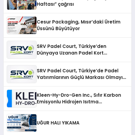
Haftası” çağrısı
Cesur Packaging, Mısır’daki Üretim
Üssünü Büyütüyor
SRV Padel Court, Türkiye’den
Dünyaya Uzanan Padel Kort
Üretiminde Güvenin Adresi
SRV Padel Court, Türkiye’de Padel
Yatırımlarının Güçlü Markası Olmayı
Sürdürüyor
Kleen-Hy-Dro-Gen Inc., Sıfır Karbon
Emisyonlu Hidrojen Isıtma
Teknolojisinde ISO ve TSSA
Düzenleyici Onaylarını Aldı
UĞUR HALI YIKAMA