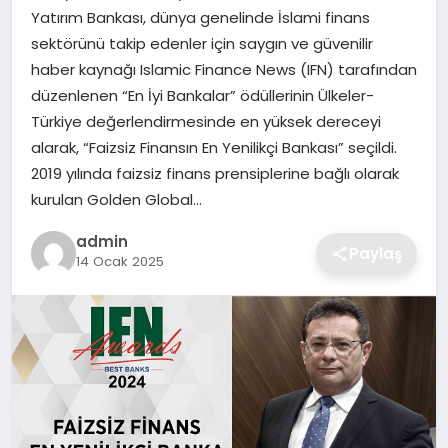
Yatırım Bankası, dünya genelinde İslami finans
sektörünü takip edenler için saygın ve güvenilir
SAĞLIK
haber kaynağı Islamic Finance News (IFN) tarafından
düzenlenen “En İyi Bankalar” ödüllerinin Ülkeler-
EĞITIM
Türkiye değerlendirmesinde en yüksek dereceyi
alarak, “Faizsiz Finansın En Yenilikçi Bankası” seçildi.
DÜNYA
2019 yılında faizsiz finans prensiplerine bağlı olarak
kurulan Golden Global…
SIYASET
admin
Paylaş
14 Ocak 2025