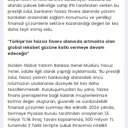
alanda yüksek bilinirliğe sahip IFN tarafından verilen bu
prestijli ödül, bankanın faizsiz finans alanında yatırım
bankaları arasındaki sağlam konumunu ve yenilikçi
finansal çözümlerle sektöre kazandırdığı değeri bir kez
daha teyit etmiş oldu.
“
T
ürkiye’nin
faizsiz finans alanında artmakta olan
global rekabet gücüne katkı vermeye devam
edeceğiz”
Golden Global Yatırım Bankası Genel Müdürü Yavuz
Yeter, ödülle ilgili olarak yaptığı açıklamada, “Bu prestijli
ödül, faizsiz yatırım bankacılığı alanındaki öncü
rolümüzün uluslararası düzeyde bir kez daha
tescillenmesidir. Kuruluşumuzdan bu yana, faizsiz
finans prensiplerine bağlı kalarak müşterilerimize
katma değer oluşturan, güvenilir ve sürdürülebilir
finansal çözümler sunmayı ilke edindik. 2024 yılında,
Sermaye Piyasası Kurulu tarafından onaylanan 1,5
milyar TL’lik ihraç tavanı kapsamında, 500 milyon TL
tutarında 3 farklı tertipte sukuk ihracımızı nitelikli