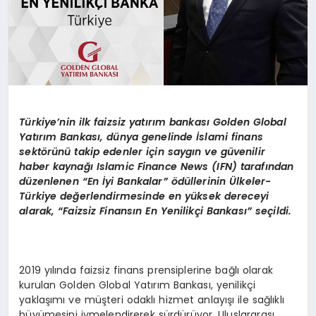
Türkiye
’
nin ilk faizsiz yatırım bankası
Golden Global
Yat
ırım Bankası, dünya genelinde İslami finans
sekt
ö
rünü takip edenler için saygın ve güvenilir
haber kaynağı
Islamic Finance News (IFN) taraf
ından
düzenlenen
“
En
İyi Bankalar” ödüllerinin
Ü
lkeler-
Türkiye değerlendirmesinde en yüksek dereceyi
alarak,
“
Faizsiz Finansın En Yenilikçi Bankası” seçildi.
2019 yılında faizsiz finans prensiplerine bağlı olarak
kurulan Golden Global Yatırım Bankası, yenilikçi
yaklaşımı ve müşteri odaklı hizmet anlayışı ile sağlıklı
büyümesini ivmelendirerek sürdürüyor. Uluslararası