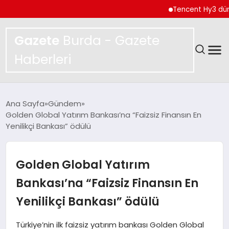
Tencent Hy3 dünya ge
Gazete
Burda - Gazete
Haberleri
GÜNDEM
Ana Sayfa
Gündem
Golden Global Yatırım Bankası’na “Faizsiz Finansın En
SPOR
Yenilikçi Bankası” ödülü
MAGAZIN
Golden Global Yatırım
YAŞAM
Bankası’na “Faizsiz Finansın En
Yenilikçi Bankası” ödülü
EKONOMI
Türkiye’nin ilk faizsiz yatırım bankası Golden Global
TEKNOLOJI