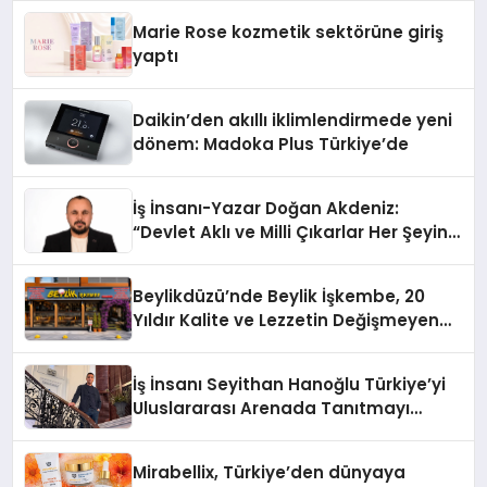
Marie Rose kozmetik sektörüne giriş
yaptı
Daikin’den akıllı iklimlendirmede yeni
dönem: Madoka Plus Türkiye’de
İş İnsanı-Yazar Doğan Akdeniz:
“Devlet Aklı ve Milli Çıkarlar Her Şeyin
Üzerindedir”
Beylikdüzü’nde Beylik İşkembe, 20
Yıldır Kalite ve Lezzetin Değişmeyen
Adresi
İş İnsanı Seyithan Hanoğlu Türkiye’yi
Uluslararası Arenada Tanıtmayı
Hedefliyor
Mirabellix, Türkiye’den dünyaya