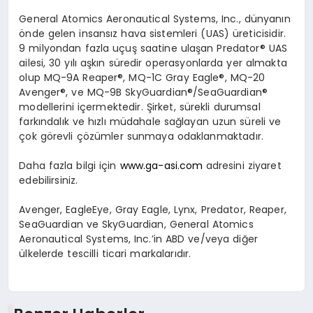
General Atomics Aeronautical Systems, Inc., dünyanın
önde gelen insansız hava sistemleri (UAS) üreticisidir.
9 milyondan fazla uçuş saatine ulaşan Predator® UAS
ailesi, 30 yılı aşkın süredir operasyonlarda yer almakta
olup MQ-9A Reaper®, MQ-1C Gray Eagle®, MQ-20
Avenger®, ve MQ-9B SkyGuardian®/SeaGuardian®
modellerini içermektedir. Şirket, sürekli durumsal
farkındalık ve hızlı müdahale sağlayan uzun süreli ve
çok görevli çözümler sunmaya odaklanmaktadır.
Daha fazla bilgi için
www.ga-asi.com
adresini ziyaret
edebilirsiniz.
Avenger, EagleEye, Gray Eagle, Lynx, Predator, Reaper,
SeaGuardian ve SkyGuardian, General Atomics
Aeronautical Systems, Inc.’in ABD ve/veya diğer
ülkelerde tescilli ticari markalarıdır.