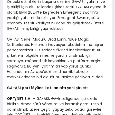
Önceki etkinliklerin başarısı üzerine GA-ASI, yatırım ve
iş birliği için altı Hollandalı şirket seçti. GA-ASI ayrıca ilk
olarak BMN 2024’te keşfedilen Emergent Swarm’a
yaptığı yatırımı da artırıyor. Emergent Swarm, sürü
otonomi tespit kabiliyetini daha da geliştirmek üzere
GA-ASI ile iş birliği yapmaktadır.
GA-ASI Genel Müdürü Brad Lunn, “Blue Magic
Netherlands, Hollanda inovasyon ekosistemine açılan
penceremizdir. Biz sadece fikirleri incelemiyoruz. Bu
şirketlerin ölçeklenmesine yardımcı olmak için
sermaye, mühendislik kaynakları ve platform erişimi
sağlıyoruz. Bu yeni yatırımları yapıyoruz çünkü
Hollanda’nın Avrupa’daki en dinamik teknoloji
merkezlerinden biri olduğunu açıkça görüyoruz” dedi.
GA-ASI portföyüne katılan altı yeni şirket:
OPT/NET B.V.
– GA-ASI, GA-Intelligence iştiraki ile
birlikte, drone sürü yönetimi ve karanlık gemi tespiti
dahil olmak üzere çeşitli yapay zekâ odaklı görevler
için OPT/NET ile iş birliği fırsatlarını değerlendirecektir.