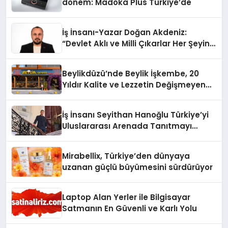
dönem: Madoka Plus Türkiye’de
İş İnsanı-Yazar Doğan Akdeniz:
“Devlet Aklı ve Milli Çıkarlar Her Şeyin
Üzerindedir”
Beylikdüzü’nde Beylik İşkembe, 20
Yıldır Kalite ve Lezzetin Değişmeyen
Adresi
İş İnsanı Seyithan Hanoğlu Türkiye’yi
Uluslararası Arenada Tanıtmayı
Hedefliyor
Mirabellix, Türkiye’den dünyaya
uzanan güçlü büyümesini sürdürüyor
Laptop Alan Yerler ile Bilgisayar
Satmanın En Güvenli ve Karlı Yolu