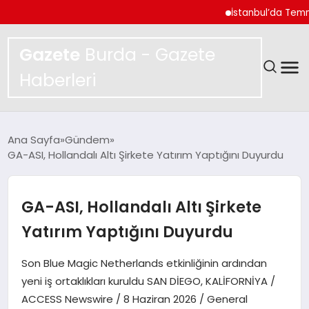
İstanbul’da Temmuz Ayı
Gazete
Burda - Gazete
Haberleri
GÜNDEM
Ana Sayfa
Gündem
GA-ASI, Hollandalı Altı Şirkete Yatırım Yaptığını Duyurdu
SPOR
MAGAZIN
GA-ASI, Hollandalı Altı Şirkete
Yatırım Yaptığını Duyurdu
YAŞAM
Son Blue Magic Netherlands etkinliğinin ardından
EKONOMI
yeni iş ortaklıkları kuruldu SAN DİEGO, KALİFORNİYA /
ACCESS Newswire / 8 Haziran 2026 / General
TEKNOLOJI