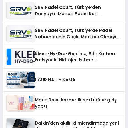
SRV Padel Court, Türkiye’den
Dünyaya Uzanan Padel Kort
Üretiminde Güvenin Adresi
SRV Padel Court, Türkiye’de Padel
Yatırımlarının Güçlü Markası Olmayı
Sürdürüyor
Kleen-Hy-Dro-Gen Inc., Sıfır Karbon
Emisyonlu Hidrojen Isıtma
Teknolojisinde ISO ve TSSA
Düzenleyici Onaylarını Aldı
UĞUR HALI YIKAMA
Marie Rose kozmetik sektörüne giriş
yaptı
Daikin’den akıllı iklimlendirmede yeni