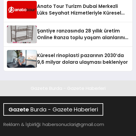
Anato Tour Turizm Dubai Merkezli
Lüks Seyahat Hizmetleriyle Küresel
Turizmde Öne Çıkıyor
Şantiye ranzasında 28 yıllık üretim
Online Ranza toplu yaşam alanlarını
tek elden donatıyor
Küresel rinoplasti pazarının 2030’da
9,6 milyar dolara ulaşması bekleniyor
Gazete Burda - Gazete Haberleri
Gazete
Burda - Gazete Haberleri
Reklam & İşbirliği:
habersonuclari@gmail.com