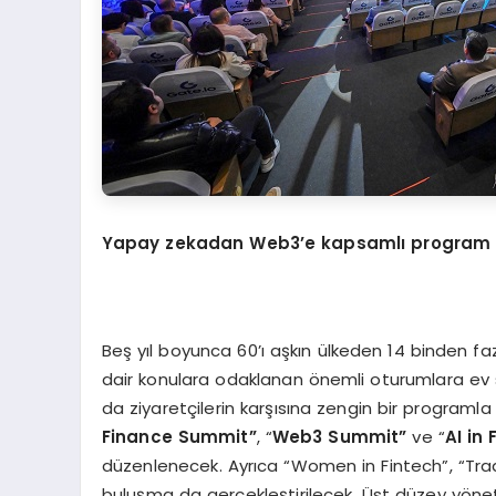
Yapay zekadan Web3’e kapsamlı program
Beş yıl boyunca 60’ı aşkın ülkeden 14 binden faz
dair konulara odaklanan önemli oturumlara ev 
da ziyaretçilerin karşısına zengin bir programla
Finance Summit”
, “
Web3 Summit”
ve “
AI in
düzenlenecek. Ayrıca “Women in Fintech”, “Trad
buluşma da gerçekleştirilecek. Üst düzey yönet