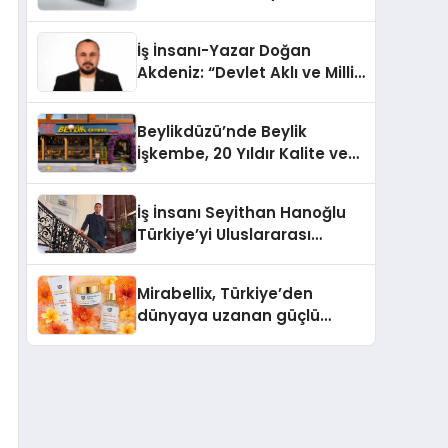
dönem: Madoka Plus
Türkiye’de
İş İnsanı-Yazar Doğan
Akdeniz: “Devlet Aklı ve Milli
Çıkarlar Her Şeyin
Üzerindedir”
Beylikdüzü’nde Beylik
İşkembe, 20 Yıldır Kalite ve
Lezzetin Değişmeyen Adresi
İş İnsanı Seyithan Hanoğlu
Türkiye’yi Uluslararası
Arenada Tanıtmayı
Hedefliyor
Mirabellix, Türkiye’den
dünyaya uzanan güçlü
büyümesini sürdürüyor