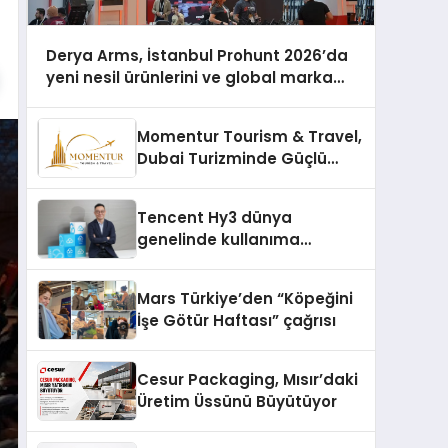
Derya Arms, İstanbul Prohunt 2026’da
yeni nesil ürünlerini ve global marka
vizyonunu sergiledi
Momentur Tourism & Travel,
Dubai Turizminde Güçlü
Operasyon Ağıyla Fark
Yaratıyor
Tencent Hy3 dünya
genelinde kullanıma
sunuldu
Mars Türkiye’den “Köpeğini
İşe Götür Haftası” çağrısı
Cesur Packaging, Mısır’daki
Üretim Üssünü Büyütüyor