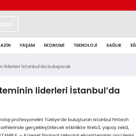
leri
AZIN
YAŞAM
EKONOMI
TEKNOLOJI
SAĞLIK
EĞ
n liderleri İstanbul’da buluşacak
teminin liderleri İstanbul’da
oloji profesyonelini Türkiye’de buluşturan Istanbul Fintech
 tarihlerinde gerçekleştirilecek etkinlikte Web3, yapay zekâ,
İSTANBUL — Küresel finansal teknoloji ekosisteminin öncülerini