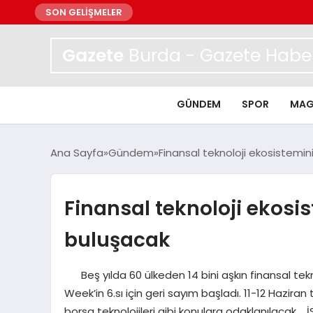
SON GELİŞMELER
Gazete
Burda - Gazete Haber
GÜNDEM
SPOR
MAG
Ana Sayfa
Gündem
Finansal teknoloji ekosistemini
Finansal teknoloji ekosis
buluşacak
Beş yılda 60 ülkeden 14 bini aşkın finansal tekn
Week’in 6.sı için geri sayım başladı. 11-12 Haziran
borsa teknolojileri gibi konulara odaklanılacak. 