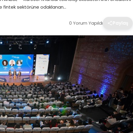
ve fintek sektörüne odaklanan…
0 Yorum Yapıldı
Paylaş