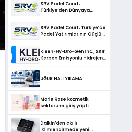
SRV Padel Court,
Türkiye’den Dünyaya
Uzanan Padel Kort
Üretiminde Güvenin Adresi
SRV Padel Court, Türkiye’de
Padel Yatırımlarının Güçlü
Markası Olmayı Sürdürüyor
Kleen-Hy-Dro-Gen Inc., Sıfır
Karbon Emisyonlu Hidrojen
Isıtma Teknolojisinde ISO ve
TSSA Düzenleyici Onaylarını
Aldı
UĞUR HALI YIKAMA
Marie Rose kozmetik
sektörüne giriş yaptı
Daikin’den akıllı
iklimlendirmede yeni