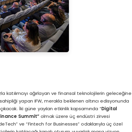
la katılımcıyı ağırlayan ve finansal teknolojilerin geleceğine
sahipliği yapan IFW, merakla beklenen altıncı edisyonunda
 çıkacak. İki güne yayılan etkinlik kapsamında “
Digital
 Finance Summit”
olmak üzere üç endüstri zirvesi
eTech” ve “Fintech for Businesses” odaklarıyla üç özel
icilerin katılacağı kapalı oturum yuvarlak masa vizyon