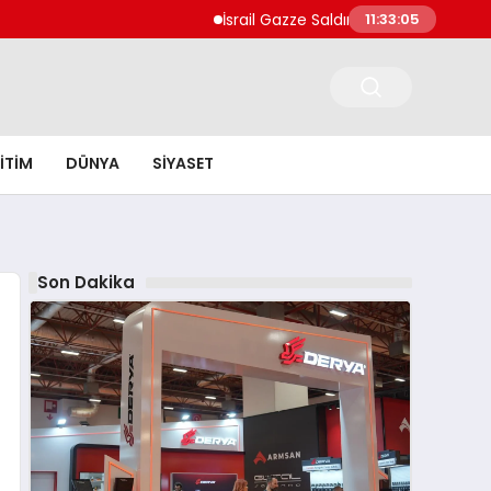
İsrail Gazze Saldırılarında Can Kaybı 73 Bin 381’
11:33:07
ITIM
DÜNYA
SIYASET
Son Dakika