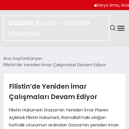
Derya Arms, İstanbul P
Gazete
Burda - Gazete
Haberleri
GÜNDEM
Ana Sayfa
Dünya
Filistin’de Yeniden İmar Çalışmaları Devam Ediyor
SPOR
MAGAZIN
Filistin’de Yeniden İmar
Çalışmaları Devam Ediyor
YAŞAM
Filistin Hükümeti Gazze’nin Yeniden İmar Planını
EKONOMI
Açıkladı Filistin hükümeti, Ramallah’taki olağan
haftalık oturumun ardından Gazze’nin yeniden imarı
TEKNOLOJI