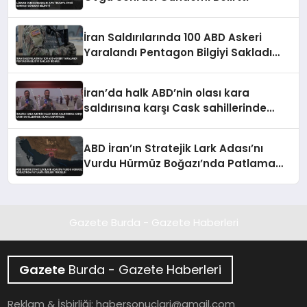
İran Saldırılarında 100 ABD Askeri
Yaralandı Pentagon Bilgiyi Sakladı
İddiası
İran’da halk ABD’nin olası kara
saldırısına karşı Cask sahillerinde
silahlı devriyede
ABD İran’ın Stratejik Lark Adası’nı
Vurdu Hürmüz Boğazı’nda Patlama
Sesleri Yükseldi
Gazete Burda - Gazete Haberleri
Gazete
Burda - Gazete Haberleri
Reklam & İşbirliği:
habersonuclari@gmail.com