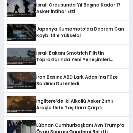
İsrail Ordusunda Yıl Başına Kadar 17
Asker İntihar Etti
Japonya Kumamoto’da Deprem Can
Kaybı 14’e Yükseldi
İsrail Bakanı Smotrich Filistin
Topraklarında Yeni Yerleşimleri
Onayladı
İran Basını: ABD Lark Adası’na Füze
Saldırısı Düzenledi
İngiltere’de İki Alkollü Asker Zırhlı
Araçla Üste Taşıtlara Çarptı
Lübnan Cumhurbaşkanı Avn Trump’a
Övgü Sonrası Gündemi Belirtti