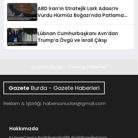
ABD İran’ın Stratejik Lark Adası’nı
Vurdu Hürmüz Boğazı’nda Patlama
Sesleri Yükseldi
Lübnan Cumhurbaşkanı Avn’dan
Trump’a Övgü ve İsrail Çıkışı
Gazete Burda - Gazete Haberleri
Gazete
Burda - Gazete Haberleri
Reklam & İşbirliği:
habersonuclari@gmail.com
Hakkımızda
Künye
Çerez Politikası
Gizlilik Politikası
İletişim