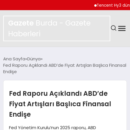
Tencent Hy3 dünya gen
Gazete
Burda - Gazete
Haberleri
GÜNDEM
Ana Sayfa
Dünya
Fed Raporu Açıklandı ABD’de Fiyat Artışları Başlıca Finansal
SPOR
Endişe
MAGAZIN
Fed Raporu Açıklandı ABD’de
YAŞAM
Fiyat Artışları Başlıca Finansal
Endişe
EKONOMI
Fed Yönetim Kurulu’nun 2025 raporu, ABD
TEKNOLOJI