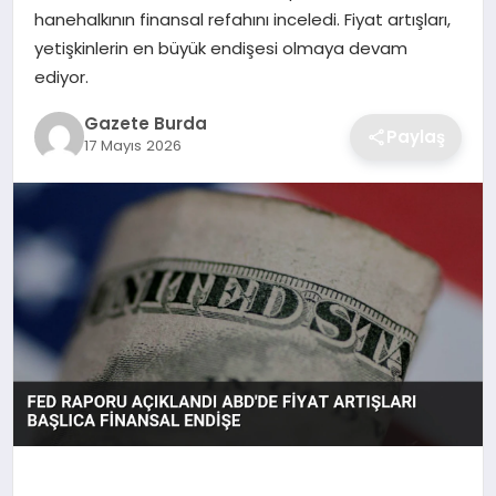
hanehalkının finansal refahını inceledi. Fiyat artışları,
yetişkinlerin en büyük endişesi olmaya devam
SAĞLIK
ediyor.
EĞITIM
Gazete Burda
Paylaş
17 Mayıs 2026
DÜNYA
SIYASET