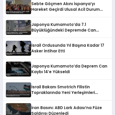
Sebte Göçmen Akını İspanya’yı
Hareket Geçirdi Ulusal Acil Durum
Çağrısı Yapıldı
Japonya Kumamoto’da 7.1
Büyüklüğündeki Depremde Can
Kayıpları Yaşandı
İsrail Ordusunda Yıl Başına Kadar 17
Asker İntihar Etti
Japonya Kumamoto’da Deprem Can
Kaybı 14’e Yükseldi
İsrail Bakanı Smotrich Filistin
Topraklarında Yeni Yerleşimleri
Onayladı
İran Basını: ABD Lark Adası’na Füze
Saldırısı Düzenledi