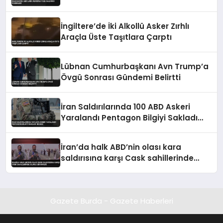
İngiltere’de İki Alkollü Asker Zırhlı
Araçla Üste Taşıtlara Çarptı
Lübnan Cumhurbaşkanı Avn Trump’a
Övgü Sonrası Gündemi Belirtti
İran Saldırılarında 100 ABD Askeri
Yaralandı Pentagon Bilgiyi Sakladı
İddiası
İran’da halk ABD’nin olası kara
saldırısına karşı Cask sahillerinde
silahlı devriyede
Gazete Burda - Gazete Haberleri