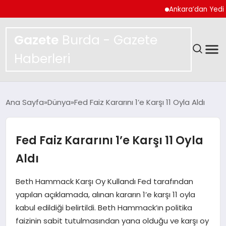
Ankara’dan Yedi Ayda R
Gazete
Burda - Gazete
Haberleri
GÜNDEM
Ana Sayfa
Dünya
Fed Faiz Kararını 1’e Karşı 11 Oyla Aldı
SPOR
Fed Faiz Kararını 1’e Karşı 11 Oyla
MAGAZIN
Aldı
YAŞAM
Beth Hammack Karşı Oy Kullandı Fed tarafından
yapılan açıklamada, alınan kararın 1’e karşı 11 oyla
EKONOMI
kabul edildiği belirtildi. Beth Hammack’ın politika
faizinin sabit tutulmasından yana olduğu ve karşı oy
TEKNOLOJI