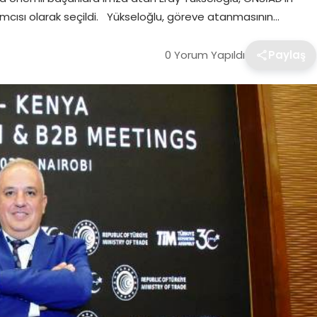
dımcısı olarak seçildi. Yükseloğlu, göreve atanmasının…
0 Yorum Yapıldı
Paylaş