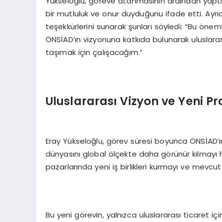
Yükseloğlu, göreve atanmasının ardından yapt
bir mutluluk ve onur duyduğunu ifade etti. Ayr
teşekkürlerini sunarak şunları söyledi: “Bu önem
ÖNSİAD’ın vizyonuna katkıda bulunarak uluslarar
taşımak için çalışacağım.”
Uluslararası Vizyon ve Yeni Pr
Eray Yükseloğlu, görev süresi boyunca ÖNSİAD’ın 
dünyasını global ölçekte daha görünür kılmayı he
pazarlarında yeni iş birlikleri kurmayı ve mevcu
Bu yeni görevin, yalnızca uluslararası ticaret i