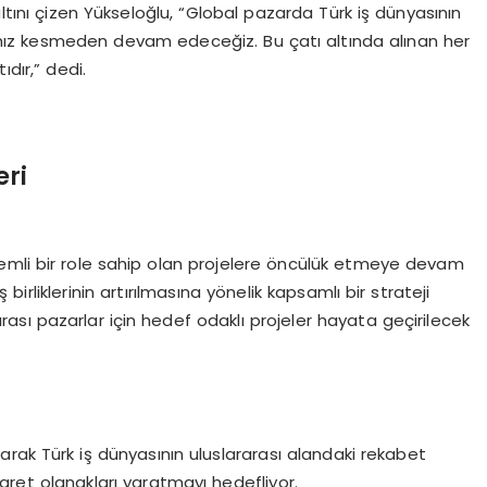
ını çizen Yükseloğlu, “Global pazarda Türk iş dünyasının
hız kesmeden devam edeceğiz. Bu çatı altında alınan her
ıdır,” dedi.
eri
emli bir role sahip olan projelere öncülük etmeye devam
ş birliklerinin artırılmasına yönelik kapsamlı bir strateji
arası pazarlar için hedef odaklı projeler hayata geçirilecek
.
arak Türk iş dünyasının uluslararası alandaki rekabet
aret olanakları yaratmayı hedefliyor.