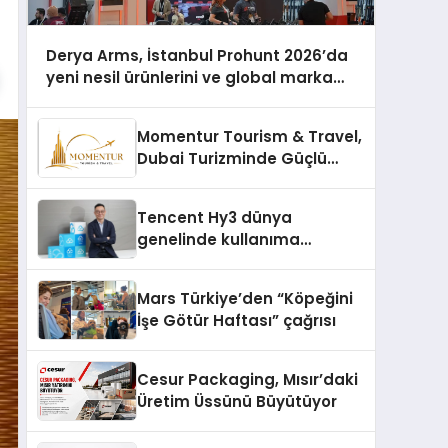
Derya Arms, İstanbul Prohunt 2026’da
yeni nesil ürünlerini ve global marka
vizyonunu sergiledi
Momentur Tourism & Travel,
Dubai Turizminde Güçlü
Operasyon Ağıyla Fark
Yaratıyor
Tencent Hy3 dünya
genelinde kullanıma
sunuldu
Mars Türkiye’den “Köpeğini
İşe Götür Haftası” çağrısı
Cesur Packaging, Mısır’daki
Üretim Üssünü Büyütüyor