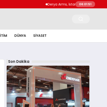
Derya Arms, İstanbul Prohunt 2026’da yeni n
06:01:52
ITIM
DÜNYA
SIYASET
Son Dakika