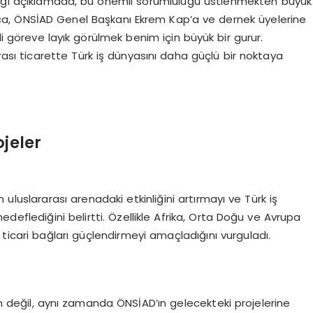
ığı açıklamada, bu önemli sorumluluğu üstlenmekten büyük
ıca, ÖNSİAD Genel Başkanı Ekrem Kap’a ve dernek üyelerine
li göreve layık görülmek benim için büyük bir gurur.
ası ticarette Türk iş dünyasını daha güçlü bir noktaya
ojeler
uluslararası arenadaki etkinliğini artırmayı ve Türk iş
deflediğini belirtti. Özellikle Afrika, Orta Doğu ve Avrupa
t ticari bağları güçlendirmeyi amaçladığını vurguladı.
çin değil, aynı zamanda ÖNSİAD’ın gelecekteki projelerine