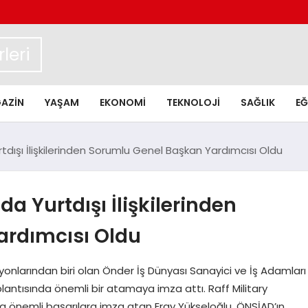
leri
AZIN
YAŞAM
EKONOMI
TEKNOLOJI
SAĞLIK
EĞ
tdışı İlişkilerinden Sorumlu Genel Başkan Yardımcısı Oldu
a Yurtdışı İlişkilerinden
ardımcısı Oldu
syonlarından biri olan Önder İş Dünyası Sanayici ve İş Adamları
lantısında önemli bir atamaya imza attı. Raff Military
nda önemli başarılara imza atan Eray Yükseloğlu, ÖNSİAD’ın