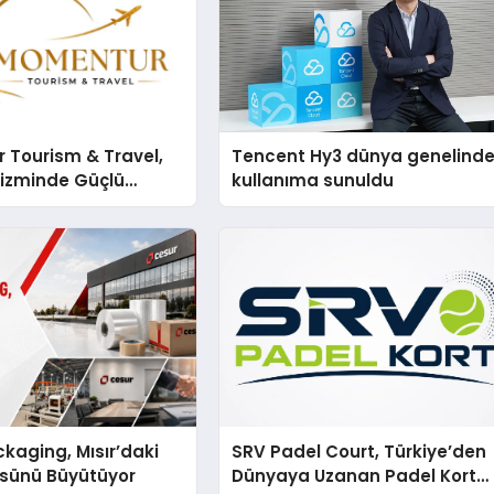
 Tourism & Travel,
Tencent Hy3 dünya genelind
rizminde Güçlü
kullanıma sunuldu
n Ağıyla Fark
kaging, Mısır’daki
SRV Padel Court, Türkiye’den
ssünü Büyütüyor
Dünyaya Uzanan Padel Kort