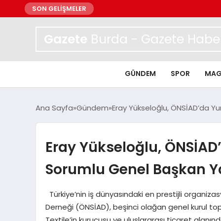
SON GELİŞMELER
Gazete
Burda - Gazete Haber
GÜNDEM
SPOR
MAG
Ana Sayfa
Gündem
Eray Yükseloğlu, ÖNSİAD’da Yur
Eray Yükseloğlu, ÖNSİAD’d
Sorumlu Genel Başkan Y
Türkiye’nin iş dünyasındaki en prestijli organiza
Derneği (ÖNSİAD), beşinci olağan genel kurul top
Textile’in kurucusu ve uluslararası ticaret alanı