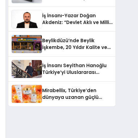
dönem: Madoka Plus
Türkiye’de
İş İnsanı-Yazar Doğan
Akdeniz: “Devlet Aklı ve Milli
Çıkarlar Her Şeyin
Üzerindedir”
Beylikdüzü’nde Beylik
İşkembe, 20 Yıldır Kalite ve
Lezzetin Değişmeyen Adresi
İş İnsanı Seyithan Hanoğlu
Türkiye’yi Uluslararası
Arenada Tanıtmayı
Hedefliyor
Mirabellix, Türkiye’den
dünyaya uzanan güçlü
büyümesini sürdürüyor