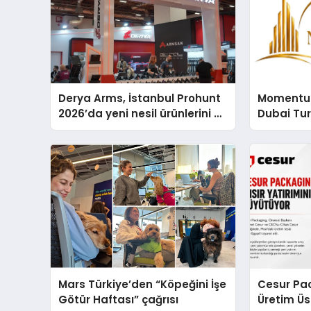
Derya Arms, İstanbul Prohunt
Momentur
2026’da yeni nesil ürünlerini ve
Dubai Tu
global marka vizyonunu
Operasyo
sergiledi
Yaratıyor
Mars Türkiye’den “Köpeğini İşe
Cesur Pac
Götür Haftası” çağrısı
Üretim Ü