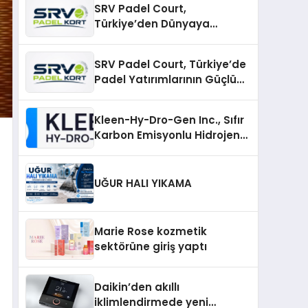
SRV Padel Court,
Türkiye’den Dünyaya
Uzanan Padel Kort
Üretiminde Güvenin Adresi
SRV Padel Court, Türkiye’de
Padel Yatırımlarının Güçlü
Markası Olmayı Sürdürüyor
Kleen-Hy-Dro-Gen Inc., Sıfır
Karbon Emisyonlu Hidrojen
Isıtma Teknolojisinde ISO ve
TSSA Düzenleyici Onaylarını
Aldı
UĞUR HALI YIKAMA
Marie Rose kozmetik
sektörüne giriş yaptı
Daikin’den akıllı
iklimlendirmede yeni