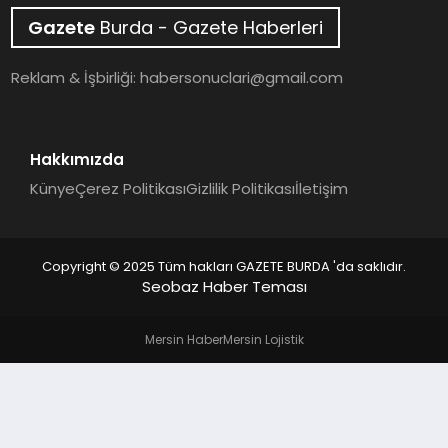
Gazete
Burda - Gazete Haberleri
SAĞLIK
Reklam & İşbirliği:
habersonuclari@gmail.com
EĞITIM
DÜNYA
Hakkımızda
Künye
Çerez Politikası
Gizlilik Politikası
İletişim
SIYASET
Copyright © 2025 Tüm hakları GAZETE BURDA 'da saklıdır.
Seobaz Haber Teması
Mersin Haber
Mersin Lojistik