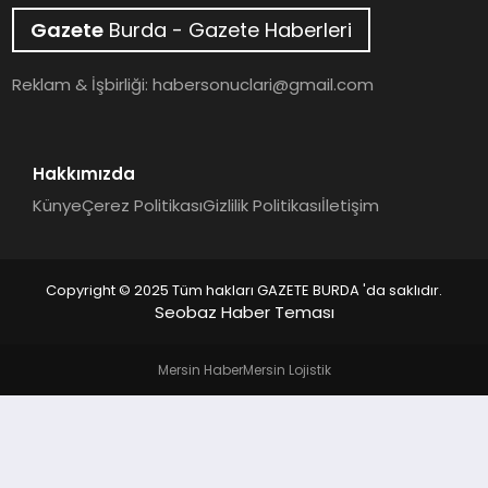
Gazete
Burda - Gazete Haberleri
SAĞLIK
Reklam & İşbirliği:
habersonuclari@gmail.com
EĞITIM
DÜNYA
Hakkımızda
Künye
Çerez Politikası
Gizlilik Politikası
İletişim
SIYASET
Copyright © 2025 Tüm hakları GAZETE BURDA 'da saklıdır.
Seobaz Haber Teması
Mersin Haber
Mersin Lojistik