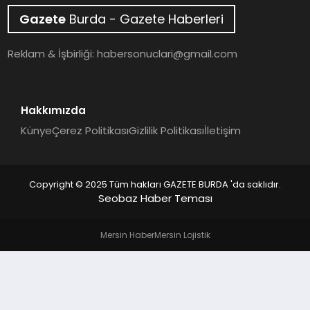
Gazete
Burda - Gazete Haberleri
SAĞLIK
Reklam & İşbirliği:
habersonuclari@gmail.com
EĞITIM
DÜNYA
Hakkımızda
Künye
Çerez Politikası
Gizlilik Politikası
İletişim
SIYASET
Copyright © 2025 Tüm hakları GAZETE BURDA 'da saklıdır.
Seobaz Haber Teması
Mersin Haber
Mersin Lojistik