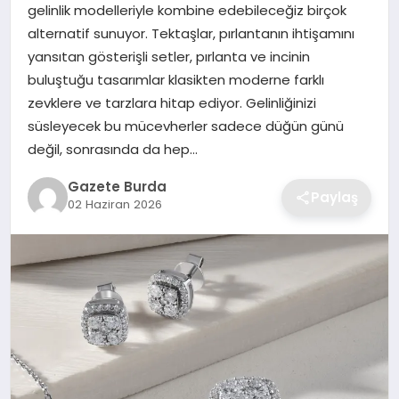
gelinlik modelleriyle kombine edebileceğiz birçok
alternatif sunuyor. Tektaşlar, pırlantanın ihtişamını
SAĞLIK
yansıtan gösterişli setler, pırlanta ve incinin
buluştuğu tasarımlar klasikten moderne farklı
EĞITIM
zevklere ve tarzlara hitap ediyor. Gelinliğinizi
süsleyecek bu mücevherler sadece düğün günü
DÜNYA
değil, sonrasında da hep…
SIYASET
Gazete Burda
Paylaş
02 Haziran 2026