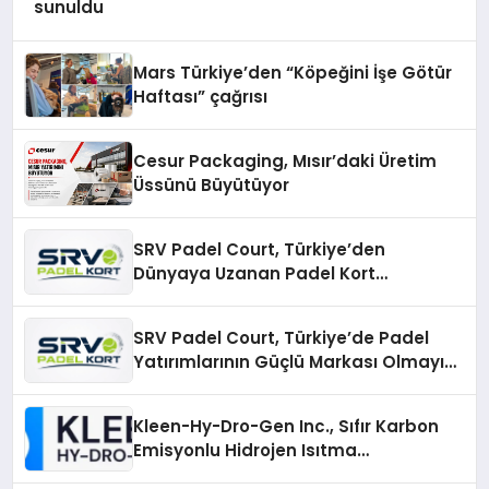
sunuldu
Mars Türkiye’den “Köpeğini İşe Götür
Haftası” çağrısı
Cesur Packaging, Mısır’daki Üretim
Üssünü Büyütüyor
SRV Padel Court, Türkiye’den
Dünyaya Uzanan Padel Kort
Üretiminde Güvenin Adresi
SRV Padel Court, Türkiye’de Padel
Yatırımlarının Güçlü Markası Olmayı
Sürdürüyor
Kleen-Hy-Dro-Gen Inc., Sıfır Karbon
Emisyonlu Hidrojen Isıtma
Teknolojisinde ISO ve TSSA