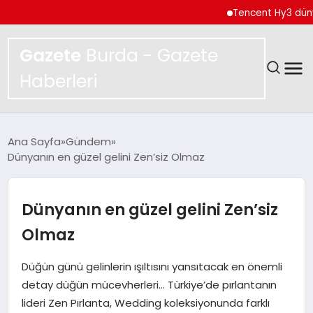
Tencent Hy3 dünya ge
Gazete
Burda - Gazete
Haberleri
GÜNDEM
Ana Sayfa
Gündem
Dünyanın en güzel gelini Zen’siz Olmaz
SPOR
MAGAZIN
Dünyanın en güzel gelini Zen’siz
Olmaz
YAŞAM
Düğün günü gelinlerin ışıltısını yansıtacak en önemli
EKONOMI
detay düğün mücevherleri… Türkiye’de pırlantanın
lideri Zen Pırlanta, Wedding koleksiyonunda farklı
TEKNOLOJI