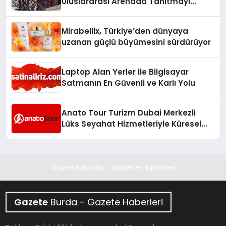
Uluslararası Arenada Tanıtmayı
Hedefliyor
Mirabellix, Türkiye’den dünyaya
uzanan güçlü büyümesini sürdürüyor
Laptop Alan Yerler ile Bilgisayar
Satmanın En Güvenli ve Karlı Yolu
Anato Tour Turizm Dubai Merkezli
Lüks Seyahat Hizmetleriyle Küresel
Turizmde Öne Çıkıyor
Gazete Burda - Gazete Haberleri
Gazete
Burda - Gazete Haberleri