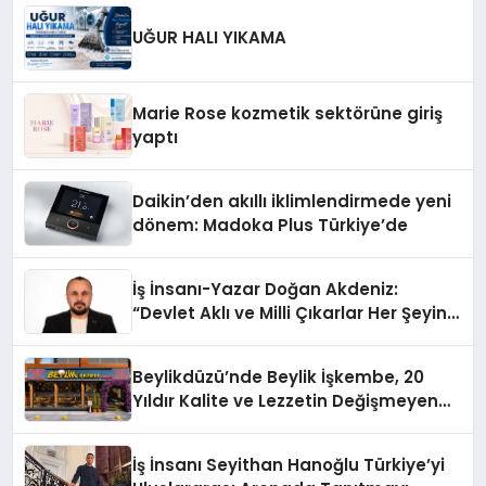
Düzenleyici Onaylarını Aldı
UĞUR HALI YIKAMA
Marie Rose kozmetik sektörüne giriş
yaptı
Daikin’den akıllı iklimlendirmede yeni
dönem: Madoka Plus Türkiye’de
İş İnsanı-Yazar Doğan Akdeniz:
“Devlet Aklı ve Milli Çıkarlar Her Şeyin
Üzerindedir”
Beylikdüzü’nde Beylik İşkembe, 20
Yıldır Kalite ve Lezzetin Değişmeyen
Adresi
İş İnsanı Seyithan Hanoğlu Türkiye’yi