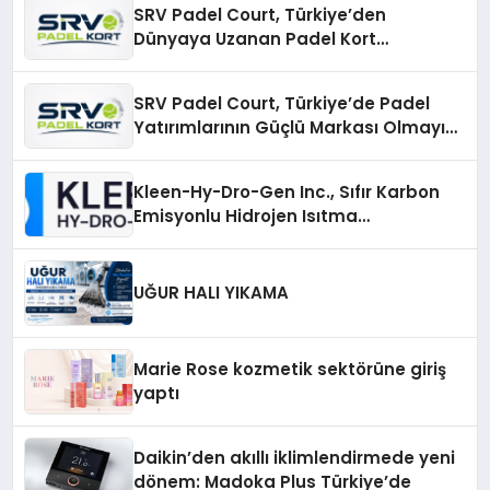
SRV Padel Court, Türkiye’den
Dünyaya Uzanan Padel Kort
Üretiminde Güvenin Adresi
SRV Padel Court, Türkiye’de Padel
Yatırımlarının Güçlü Markası Olmayı
Sürdürüyor
Kleen-Hy-Dro-Gen Inc., Sıfır Karbon
Emisyonlu Hidrojen Isıtma
Teknolojisinde ISO ve TSSA
Düzenleyici Onaylarını Aldı
UĞUR HALI YIKAMA
Marie Rose kozmetik sektörüne giriş
yaptı
Daikin’den akıllı iklimlendirmede yeni
dönem: Madoka Plus Türkiye’de