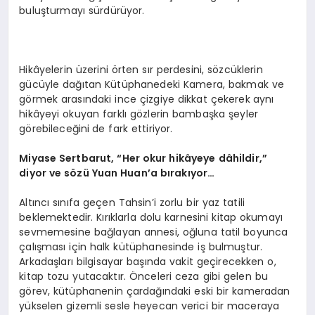
buluşturmayı sürdürüyor.
Hikâyelerin üzerini örten sır perdesini, sözcüklerin
gücüyle dağıtan Kütüphanedeki Kamera, bakmak ve
görmek arasındaki ince çizgiye dikkat çekerek
aynı
hikâyeyi okuyan farklı gözlerin bambaşka şeyler
görebileceğini
de fark ettiriyor.
Miyase Sertbarut,
“
Her okur hikâyeye dâhildir,”
diyor ve s
ö
zü Yuan Huan
’
a bırakıyor…
Altıncı sınıfa geçen Tahsin’i zorlu bir yaz tatili
beklemektedir. Kırıklarla dolu karnesini kitap okumayı
sevmemesine bağlayan annesi, oğluna tatil boyunca
çalışması için halk kütüphanesinde iş bulmuştur.
Arkadaşları bilgisayar başında vakit geçirecekken o,
kitap tozu yutacaktır. Önceleri ceza gibi gelen bu
görev, kütüphanenin çardağındaki eski bir kameradan
yükselen gizemli sesle heyecan verici bir maceraya