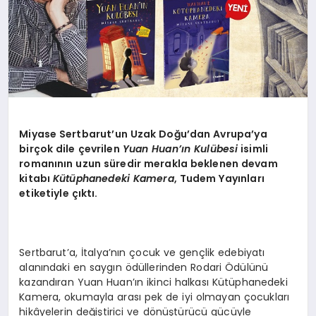
Miyase Sertbarut
’
un Uzak Doğu’dan Avrupa’ya
birçok dile çevrilen
Yuan Huan’ı
n Kul
übesi
isimli
romanının uzun süredir merakla beklenen devam
kitabı
Kütüphanedeki Kamera
, Tudem Yayınları
etiketiyle çıktı.
Sertbarut’a, İtalya’nın çocuk ve gençlik edebiyatı
alanındaki en saygın ödüllerinden Rodari Ödülünü
kazandıran Yuan Huan’ın ikinci halkası Kütüphanedeki
Kamera, okumayla arası pek de iyi olmayan çocukları
hikâyelerin değiştirici ve dönüştürücü gücüyle