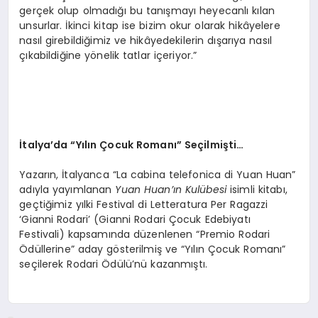
gerçek olup olmadığı bu tanışmayı heyecanlı kılan
unsurlar. İkinci kitap ise bizim okur olarak hikâyelere
nasıl girebildiğimiz ve hikâyedekilerin dışarıya nasıl
çıkabildiğine yönelik tatlar içeriyor.”
İtalya
’
da
“
Y
ılın Çocuk Romanı” Seçilmişti…
Yazarın, İtalyanca “La cabina telefonica di Yuan Huan”
adıyla yayımlanan
Yuan Huan’ı
n Kul
übesi
isimli kitabı,
geçtiğimiz yılki Festival di Letteratura Per Ragazzi
‘Gianni Rodari’ (Gianni Rodari Çocuk Edebiyatı
Festivali) kapsamında düzenlenen “Premio Rodari
Ödüllerine” aday gösterilmiş ve “Yılın Çocuk Romanı”
seçilerek Rodari Ödülü’nü kazanmıştı.