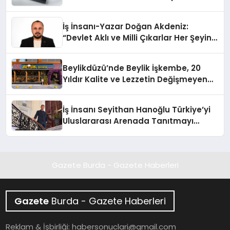
İş İnsanı-Yazar Doğan Akdeniz:
“Devlet Aklı ve Milli Çıkarlar Her Şeyin
Üzerindedir”
Beylikdüzü’nde Beylik İşkembe, 20
Yıldır Kalite ve Lezzetin Değişmeyen
Adresi
İş İnsanı Seyithan Hanoğlu Türkiye’yi
Uluslararası Arenada Tanıtmayı
Hedefliyor
Gazete Burda - Gazete Haberleri
Gazete
Burda - Gazete Haberleri
Reklam & İşbirliği:
habersonuclari@gmail.com