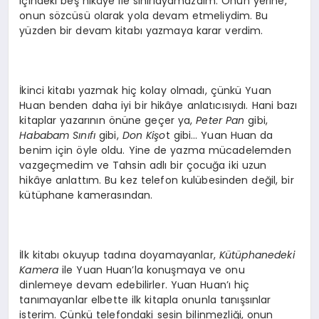
içindeki beş hikâye ile sınırlayamazdım. Onun yerine,
onun sözcüsü olarak yola devam etmeliydim. Bu
yüzden bir devam kitabı yazmaya karar verdim.
İkinci kitabı yazmak hiç kolay olmadı, çünkü Yuan
Huan benden daha iyi bir hikâye anlatıcısıydı. Hani bazı
kitaplar yazarının önüne geçer ya,
Peter Pan
gibi,
Hababam Sınıfı
gibi,
Don Ki
şo
t gibi… Yuan Huan da
benim için öyle oldu. Yine de yazma mücadelemden
vazgeçmedim ve Tahsin adlı bir çocuğa iki uzun
hikâye anlattım. Bu kez telefon kulübesinden değil, bir
kütüphane kamerasından.
İlk kitabı okuyup tadına doyamayanlar,
Kütüphanedeki
Kamera
ile Yuan Huan’la konuşmaya ve onu
dinlemeye devam edebilirler. Yuan Huan’ı hiç
tanımayanlar elbette ilk kitapla onunla tanışsınlar
isterim. Çünkü telefondaki sesin bilinmezliği, onun