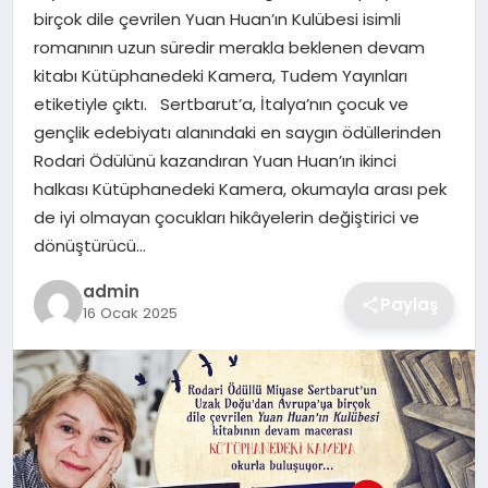
birçok dile çevrilen Yuan Huan’ın Kulübesi isimli
romanının uzun süredir merakla beklenen devam
SAĞLIK
kitabı Kütüphanedeki Kamera, Tudem Yayınları
etiketiyle çıktı. Sertbarut’a, İtalya’nın çocuk ve
EĞITIM
gençlik edebiyatı alanındaki en saygın ödüllerinden
Rodari Ödülünü kazandıran Yuan Huan’ın ikinci
DÜNYA
halkası Kütüphanedeki Kamera, okumayla arası pek
de iyi olmayan çocukları hikâyelerin değiştirici ve
SIYASET
dönüştürücü…
admin
Paylaş
16 Ocak 2025