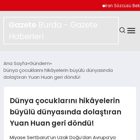
İran Sözcüsü Bekayi Aç
Gazete
Burda - Gazete
Haberleri
GÜNDEM
Ana Sayfa
Gündem
Dünya çocuklarını hikâyelerin büyülü dünyasında
SPOR
dolaştıran Yuan Huan geri döndü!
MAGAZIN
Dünya çocuklarını hikâyelerin
YAŞAM
büyülü dünyasında dolaştıran
Yuan Huan geri döndü!
EKONOMI
Miyase Sertbarut’un Uzak Doğu’dan Avrupa’ya
TEKNOLOJI