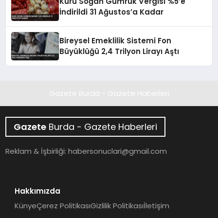
Kuru Soğan Gümrük Vergisi %5’e
İndirildi 31 Ağustos’a Kadar
Bireysel Emeklilik Sistemi Fon
Büyüklüğü 2,4 Trilyon Lirayı Aştı
Gazete Burda - Gazete Haberleri
Gazete
Burda - Gazete Haberleri
Reklam & İşbirliği:
habersonuclari@gmail.com
Hakkımızda
Künye
Çerez Politikası
Gizlilik Politikası
İletişim