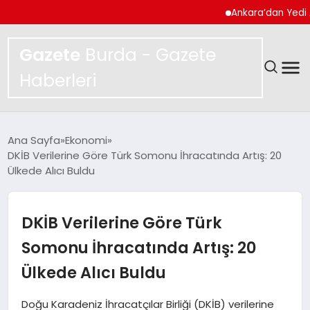
Ankara’dan Yedi Ayda R
Gazete
Burda - Gazete
Haberleri
GÜNDEM
Ana Sayfa
Ekonomi
DKİB Verilerine Göre Türk Somonu İhracatında Artış: 20
SPOR
Ülkede Alıcı Buldu
MAGAZIN
DKİB Verilerine Göre Türk
YAŞAM
Somonu İhracatında Artış: 20
Ülkede Alıcı Buldu
EKONOMI
Doğu Karadeniz İhracatçılar Birliği (DKİB) verilerine
TEKNOLOJI