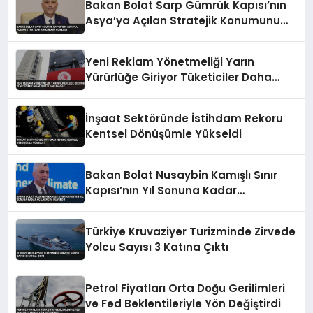
Bakan Bolat Sarp Gümrük Kapısı’nın
Asya’ya Açılan Stratejik Konumunu
Açıkladı
Yeni Reklam Yönetmeliği Yarın
Yürürlüğe Giriyor Tüketiciler Daha
Güçlü Korunacak
İnşaat Sektöründe İstihdam Rekoru
Kentsel Dönüşümle Yükseldi
Bakan Bolat Nusaybin Kamışlı Sınır
Kapısı’nın Yıl Sonuna Kadar
Açılacağını Duyurdu
Türkiye Kruvaziyer Turizminde Zirvede
Yolcu Sayısı 3 Katına Çıktı
Petrol Fiyatları Orta Doğu Gerilimleri
ve Fed Beklentileriyle Yön Değiştirdi