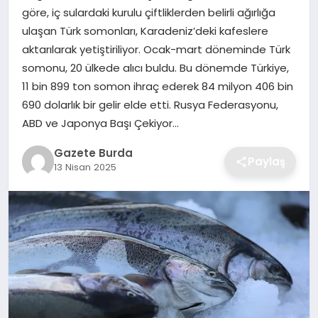
göre, iç sulardaki kurulu çiftliklerden belirli ağırlığa
ulaşan Türk somonları, Karadeniz’deki kafeslere
SAĞLIK
aktarılarak yetiştiriliyor. Ocak-mart döneminde Türk
somonu, 20 ülkede alıcı buldu. Bu dönemde Türkiye,
EĞITIM
11 bin 899 ton somon ihraç ederek 84 milyon 406 bin
690 dolarlık bir gelir elde etti. Rusya Federasyonu,
DÜNYA
ABD ve Japonya Başı Çekiyor…
SIYASET
Gazete Burda
Paylaş
13 Nisan 2025