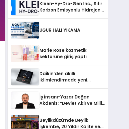
Kleen-Hy-Dro-Gen Inc., Sıfır
Karbon Emisyonlu Hidrojen
Isıtma Teknolojisinde ISO ve
TSSA Düzenleyici Onaylarını
Aldı
UĞUR HALI YIKAMA
Marie Rose kozmetik
sektörüne giriş yaptı
Daikin’den akıllı
iklimlendirmede yeni
dönem: Madoka Plus
Türkiye’de
İş İnsanı-Yazar Doğan
Akdeniz: “Devlet Aklı ve Milli
Çıkarlar Her Şeyin
Üzerindedir”
Beylikdüzü’nde Beylik
İşkembe, 20 Yıldır Kalite ve