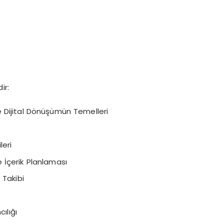
ir:
e Dijital Dönüşümün Temelleri
leri
e İçerik Planlaması
 Takibi
ılığı