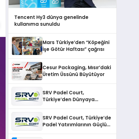
Tencent Hy3 dünya genelinde
kullanıma sunuldu
Mars Türkiye’den “Köpeğini
İşe Götür Haftası” çağrısı
Cesur Packaging, Mısır’daki
Üretim Üssünü Büyütüyor
SRV Padel Court,
Türkiye’den Dünyaya
Uzanan Padel Kort
Üretiminde Güvenin Adresi
SRV Padel Court, Türkiye’de
Padel Yatırımlarının Güçlü
Markası Olmayı Sürdürüyor