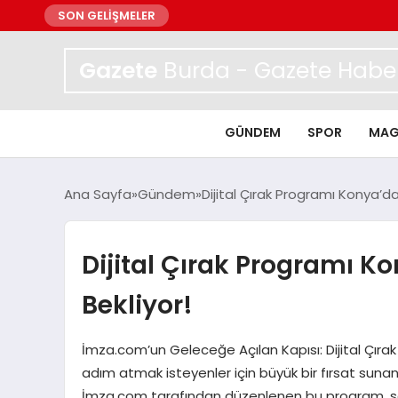
SON GELİŞMELER
Gazete
Burda - Gazete Haber
GÜNDEM
SPOR
MAG
Ana Sayfa
Gündem
Dijital Çırak Programı Konya’da 
Dijital Çırak Programı Ko
Bekliyor!
İmza.com’un Geleceğe Açılan Kapısı: Dijital Çırak
adım atmak isteyenler için büyük bir fırsat sunan D
İmza.com tarafından düzenlenen bu program, s