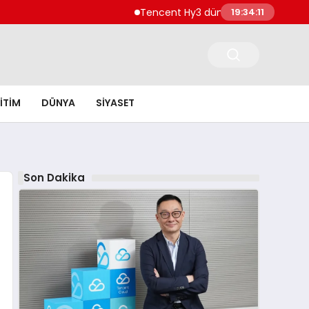
Tencent Hy3 dünya genelinde kullanıma su
19:34:12
ITIM
DÜNYA
SIYASET
Son Dakika