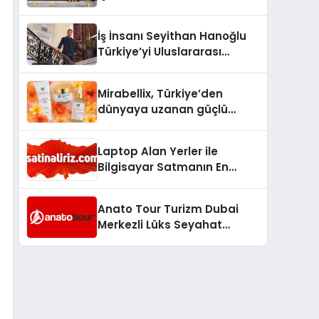
Lezzetin Değişmeyen Adresi
İş İnsanı Seyithan Hanoğlu
Türkiye’yi Uluslararası
Arenada Tanıtmayı
Hedefliyor
Mirabellix, Türkiye’den
dünyaya uzanan güçlü
büyümesini sürdürüyor
Laptop Alan Yerler ile
Bilgisayar Satmanın En
Güvenli ve Karlı Yolu
Anato Tour Turizm Dubai
Merkezli Lüks Seyahat
Hizmetleriyle Küresel
Turizmde Öne Çıkıyor