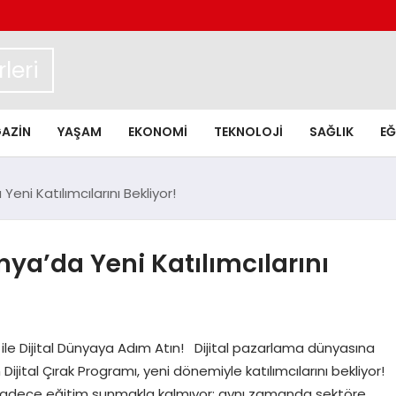
leri
AZIN
YAŞAM
EKONOMI
TEKNOLOJI
SAĞLIK
EĞ
Yeni Katılımcılarını Bekliyor!
nya’da Yeni Katılımcılarını
 ile Dijital Dünyaya Adım Atın! Dijital pazarlama dünyasına
ijital Çırak Programı, yeni dönemiyle katılımcılarını bekliyor!
adece eğitim sunmakla kalmıyor; aynı zamanda sektöre