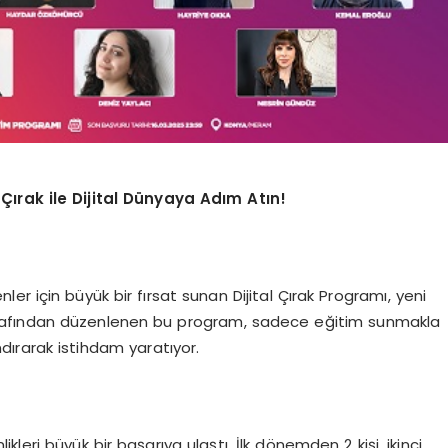
Çırak ile Dijital Dünyaya Adım Atın!
r için büyük bir fırsat sunan Dijital Çırak Programı, yeni
tarafından düzenlenen bu program, sadece eğitim sunmakla
ırarak istihdam yaratıyor.
ikleri büyük bir başarıya ulaştı. İlk dönemden 2 kişi, ikinci