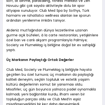
sörf, at binme, parasailing, fitness merkezi ve Zen
Havuzu gibi çok sayıda aktiviteyle dolu bir spor
altyapısı sunuluyor. Club Med Spa by Sothys, Türk
hamamı ve rahatlatıcı wellness alanları ise sporun
ardından yenilenme imkânı tanıyor.
Akdeniz mutfağından dünya lezzetlerine uzanan
gurme açık büfeleri, à la carte restoranları, yetişkinlere
özel barı ve canlı akşam programlarıyla Palmiye;
Society ve PlumeMag iş birliğine doğal bir ev sahipliği
yaptı.
Üç Markanın Paylaştığı Ortak Değerler
Club Med, Society ve PlumeMag iş birliğiyle hayata
geçirilen bu özel turnuva; üç markanın da paylaştığı
kaliteli deneyim, seçkin topluluk ve estetik yaşam
kültürü değerlerinin somut bir yansıması oldu.
Misafirler, üç gün boyunca yalnızca padel oynamakla
kalmadı; yeni bağlantılar kurdu, ilham veren bir
topluluğun parçası oldu ve Club Med’in eşsiz
misafirperverliğini bir kez daha deneyimledi.