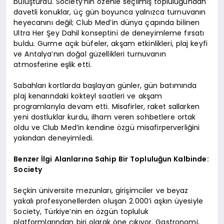
buluşturdu. Society’nin özenle seçilmiş topluluğundan
davetli konuklar, üç gün boyunca yalnızca turnuvanın
heyecanını değil; Club Med’in dünya çapında bilinen
Ultra Her Şey Dahil konseptini de deneyimleme fırsatı
buldu. Gurme açık büfeler, akşam etkinlikleri, plaj keyfi
ve Antalya’nın doğal güzellikleri turnuvanın
atmosferine eşlik etti.
Sabahları kortlarda başlayan günler, gün batımında
plaj kenarındaki kokteyl saatleri ve akşam
programlarıyla devam etti. Misafirler, raket sallarken
yeni dostluklar kurdu, ilham veren sohbetlere ortak
oldu ve Club Med’in kendine özgü misafirperverliğini
yakından deneyimledi.
Benzer İlgi Alanlarına Sahip Bir Topluluğun Kalbinde:
Society
Seçkin üniversite mezunları, girişimciler ve beyaz
yakalı profesyonellerden oluşan 2.000’i aşkın üyesiyle
Society, Türkiye’nin en özgün topluluk
platformlarından biri olarak öne çıkıyor. Gastronomi,