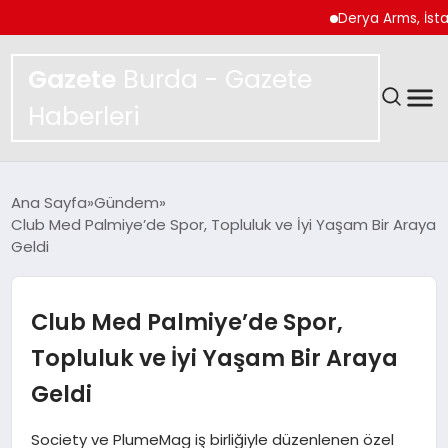
Derya Arms, İstanbul Pro
Gazete
Burda - Gazete
Haberleri
GÜNDEM
Ana Sayfa
Gündem
Club Med Palmiye’de Spor, Topluluk ve İyi Yaşam Bir Araya
SPOR
Geldi
MAGAZIN
Club Med Palmiye’de Spor,
YAŞAM
Topluluk ve İyi Yaşam Bir Araya
Geldi
EKONOMI
Society ve PlumeMag iş birliğiyle düzenlenen özel
TEKNOLOJI