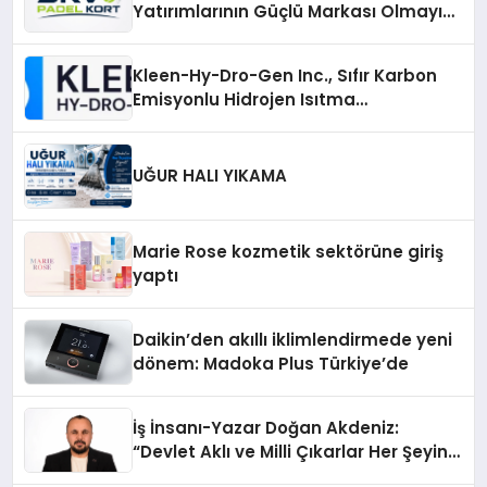
Yatırımlarının Güçlü Markası Olmayı
Sürdürüyor
Kleen-Hy-Dro-Gen Inc., Sıfır Karbon
Emisyonlu Hidrojen Isıtma
Teknolojisinde ISO ve TSSA
Düzenleyici Onaylarını Aldı
UĞUR HALI YIKAMA
Marie Rose kozmetik sektörüne giriş
yaptı
Daikin’den akıllı iklimlendirmede yeni
dönem: Madoka Plus Türkiye’de
İş İnsanı-Yazar Doğan Akdeniz:
“Devlet Aklı ve Milli Çıkarlar Her Şeyin
Üzerindedir”