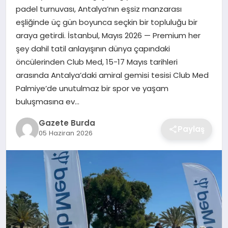
padel turnuvası, Antalya’nın eşsiz manzarası
eşliğinde üç gün boyunca seçkin bir topluluğu bir
SAĞLIK
araya getirdi. İstanbul, Mayıs 2026 — Premium her
şey dahil tatil anlayışının dünya çapındaki
EĞITIM
öncülerinden Club Med, 15-17 Mayıs tarihleri
arasında Antalya’daki amiral gemisi tesisi Club Med
DÜNYA
Palmiye’de unutulmaz bir spor ve yaşam
buluşmasına ev…
SIYASET
Gazete Burda
Paylaş
05 Haziran 2026