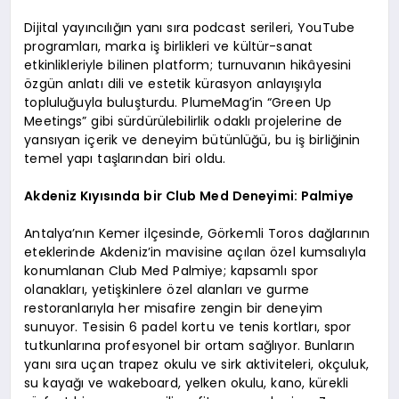
Dijital yayıncılığın yanı sıra podcast serileri, YouTube
programları, marka iş birlikleri ve kültür-sanat
etkinlikleriyle bilinen platform; turnuvanın hikâyesini
özgün anlatı dili ve estetik kürasyon anlayışıyla
topluluğuyla buluşturdu. PlumeMag’in “Green Up
Meetings” gibi sürdürülebilirlik odaklı projelerine de
yansıyan içerik ve deneyim bütünlüğü, bu iş birliğinin
temel yapı taşlarından biri oldu.
Akdeniz Kıyısında bir Club Med Deneyimi: Palmiye
Antalya’nın Kemer ilçesinde, Görkemli Toros dağlarının
eteklerinde Akdeniz’in mavisine açılan özel kumsalıyla
konumlanan Club Med Palmiye; kapsamlı spor
olanakları, yetişkinlere özel alanları ve gurme
restoranlarıyla her misafire zengin bir deneyim
sunuyor. Tesisin 6 padel kortu ve tenis kortları, spor
tutkunlarına profesyonel bir ortam sağlıyor. Bunların
yanı sıra uçan trapez okulu ve sirk aktiviteleri, okçuluk,
su kayağı ve wakeboard, yelken okulu, kano, kürekli