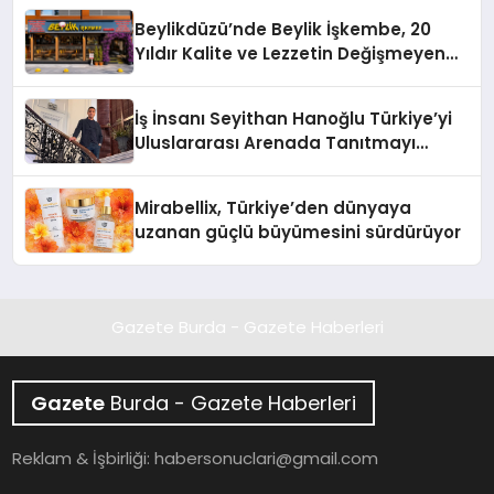
Beylikdüzü’nde Beylik İşkembe, 20
Yıldır Kalite ve Lezzetin Değişmeyen
Adresi
İş İnsanı Seyithan Hanoğlu Türkiye’yi
Uluslararası Arenada Tanıtmayı
Hedefliyor
Mirabellix, Türkiye’den dünyaya
uzanan güçlü büyümesini sürdürüyor
Gazete Burda - Gazete Haberleri
Gazete
Burda - Gazete Haberleri
Reklam & İşbirliği:
habersonuclari@gmail.com