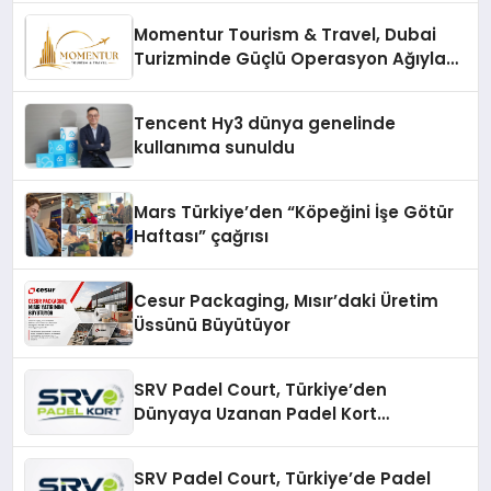
Momentur Tourism & Travel, Dubai
Turizminde Güçlü Operasyon Ağıyla
Fark Yaratıyor
Tencent Hy3 dünya genelinde
kullanıma sunuldu
Mars Türkiye’den “Köpeğini İşe Götür
Haftası” çağrısı
Cesur Packaging, Mısır’daki Üretim
Üssünü Büyütüyor
SRV Padel Court, Türkiye’den
Dünyaya Uzanan Padel Kort
Üretiminde Güvenin Adresi
SRV Padel Court, Türkiye’de Padel