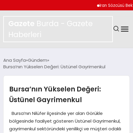
İran Sözcüsü Bekayi Açı
Gazete
Burda - Gazete
Haberleri
GÜNDEM
Ana Sayfa
Gündem
Bursa’nın Yükselen Değeri: Üstünel Gayrimenkul
SPOR
MAGAZIN
Bursa’nın Yükselen Değeri:
Üstünel Gayrimenkul
YAŞAM
Bursa’nın Nilüfer ilçesinde yer alan Görükle
EKONOMI
bölgesinde faaliyet gösteren Üstünel Gayrimenkul,
gayrimenkul sektöründeki yenilikçi ve müşteri odaklı
TEKNOLOJI