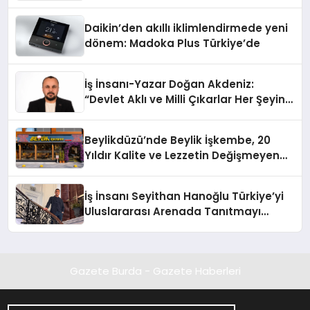
Daikin’den akıllı iklimlendirmede yeni
dönem: Madoka Plus Türkiye’de
İş İnsanı-Yazar Doğan Akdeniz:
“Devlet Aklı ve Milli Çıkarlar Her Şeyin
Üzerindedir”
Beylikdüzü’nde Beylik İşkembe, 20
Yıldır Kalite ve Lezzetin Değişmeyen
Adresi
İş İnsanı Seyithan Hanoğlu Türkiye’yi
Uluslararası Arenada Tanıtmayı
Hedefliyor
Gazete Burda - Gazete Haberleri