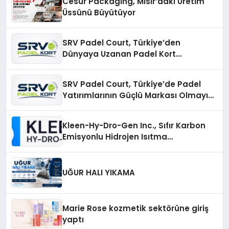
Cesur Packaging, Mısır’daki Üretim
Üssünü Büyütüyor
SRV Padel Court, Türkiye’den
Dünyaya Uzanan Padel Kort
Üretiminde Güvenin Adresi
SRV Padel Court, Türkiye’de Padel
Yatırımlarının Güçlü Markası Olmayı
Sürdürüyor
Kleen-Hy-Dro-Gen Inc., Sıfır Karbon
Emisyonlu Hidrojen Isıtma
Teknolojisinde ISO ve TSSA
Düzenleyici Onaylarını Aldı
UĞUR HALI YIKAMA
Marie Rose kozmetik sektörüne giriş
yaptı