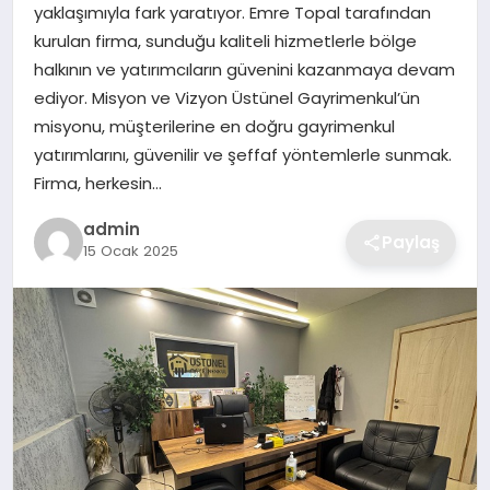
yaklaşımıyla fark yaratıyor. Emre Topal tarafından
kurulan firma, sunduğu kaliteli hizmetlerle bölge
SAĞLIK
halkının ve yatırımcıların güvenini kazanmaya devam
ediyor. Misyon ve Vizyon Üstünel Gayrimenkul’ün
EĞITIM
misyonu, müşterilerine en doğru gayrimenkul
yatırımlarını, güvenilir ve şeffaf yöntemlerle sunmak.
DÜNYA
Firma, herkesin…
SIYASET
admin
Paylaş
15 Ocak 2025