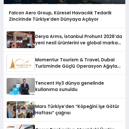
Falcon Aero Group, Küresel Havacılık Tedarik
Zincirinde Türkiye’den Dünyaya Açılıyor
Derya Arms, İstanbul Prohunt 2026’da
yeni nesil ürünlerini ve global marka
vizyonunu sergiledi
Momentur Tourism & Travel, Dubai
Turizminde Güçlü Operasyon Ağıyla
Fark Yaratıyor
Tencent Hy3 dünya genelinde
kullanıma sunuldu
Mars Türkiye’den “Köpeğini İşe Götür
Haftası” çağrısı