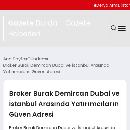
Derya Arms, İstanbul Pr
Gazete
Burda - Gazete
Haberleri
GÜNDEM
Ana Sayfa
Gündem
Broker Burak Demircan Dubai ve İstanbul Arasında
SPOR
Yatırımcıların Güven Adresi
MAGAZIN
Broker Burak Demircan Dubai ve
YAŞAM
İstanbul Arasında Yatırımcıların
Güven Adresi
EKONOMI
Broker Burak Demircan Dubai ve İstanbul Arasında
TEKNOLOJI