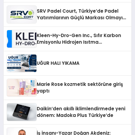
SRV Padel Court, Türkiye’de Padel
Yatırımlarının Güçlü Markası Olmayı
Sürdürüyor
Kleen-Hy-Dro-Gen Inc., Sıfır Karbon
Emisyonlu Hidrojen Isıtma
Teknolojisinde ISO ve TSSA
Düzenleyici Onaylarını Aldı
UĞUR HALI YIKAMA
Marie Rose kozmetik sektörüne giriş
yaptı
Daikin’den akıllı iklimlendirmede yeni
dönem: Madoka Plus Türkiye’de
İş İnsanı-Yazar Doğan Akdeniz: