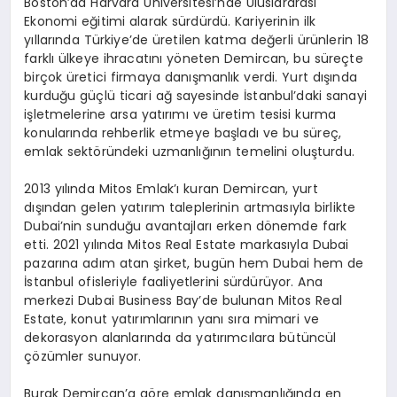
Boston’da Harvard Üniversitesi’nde Uluslararası
Ekonomi eğitimi alarak sürdürdü. Kariyerinin ilk
yıllarında Türkiye’de üretilen katma değerli ürünlerin 18
farklı ülkeye ihracatını yöneten Demircan, bu süreçte
birçok üretici firmaya danışmanlık verdi. Yurt dışında
kurduğu güçlü ticari ağ sayesinde İstanbul’daki sanayi
işletmelerine arsa yatırımı ve üretim tesisi kurma
konularında rehberlik etmeye başladı ve bu süreç,
emlak sektöründeki uzmanlığının temelini oluşturdu.
2013 yılında Mitos Emlak’ı kuran Demircan, yurt
dışından gelen yatırım taleplerinin artmasıyla birlikte
Dubai’nin sunduğu avantajları erken dönemde fark
etti. 2021 yılında Mitos Real Estate markasıyla Dubai
pazarına adım atan şirket, bugün hem Dubai hem de
İstanbul ofisleriyle faaliyetlerini sürdürüyor. Ana
merkezi Dubai Business Bay’de bulunan Mitos Real
Estate, konut yatırımlarının yanı sıra mimari ve
dekorasyon alanlarında da yatırımcılara bütüncül
çözümler sunuyor.
Burak Demircan’a göre emlak danışmanlığında en