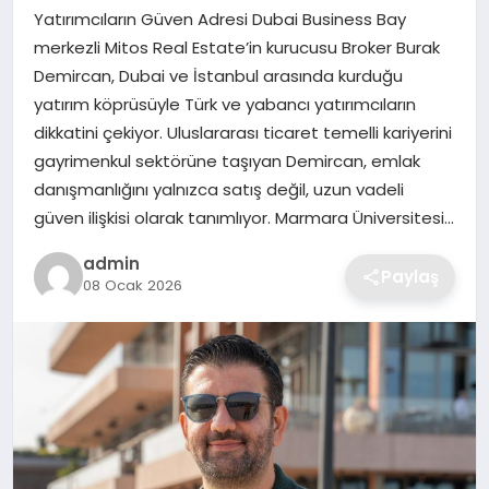
Yatırımcıların Güven Adresi Dubai Business Bay
merkezli Mitos Real Estate’in kurucusu Broker Burak
SAĞLIK
Demircan, Dubai ve İstanbul arasında kurduğu
yatırım köprüsüyle Türk ve yabancı yatırımcıların
EĞITIM
dikkatini çekiyor. Uluslararası ticaret temelli kariyerini
gayrimenkul sektörüne taşıyan Demircan, emlak
DÜNYA
danışmanlığını yalnızca satış değil, uzun vadeli
güven ilişkisi olarak tanımlıyor. Marmara Üniversitesi…
SIYASET
admin
Paylaş
08 Ocak 2026