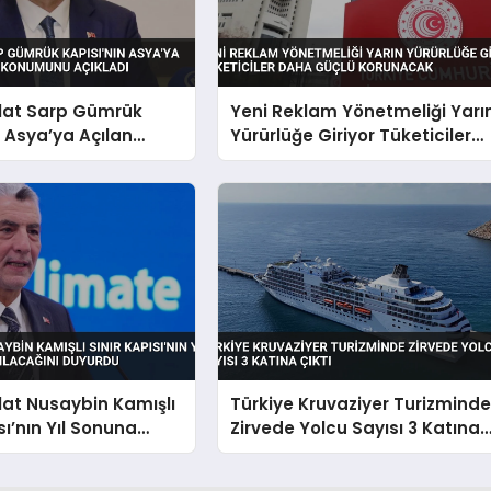
lat Sarp Gümrük
Yeni Reklam Yönetmeliği Yarı
n Asya’ya Açılan
Yürürlüğe Giriyor Tüketiciler
 Konumunu Açıkladı
Daha Güçlü Korunacak
at Nusaybin Kamışlı
Türkiye Kruvaziyer Turizmind
sı’nın Yıl Sonuna
Zirvede Yolcu Sayısı 3 Katına
lacağını Duyurdu
Çıktı