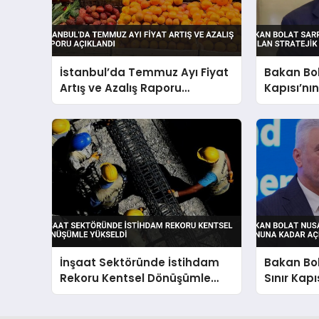
İstanbul’da Temmuz Ayı Fiyat
Bakan Bo
Artış ve Azalış Raporu
Kapısı’nı
Açıklandı
Stratejik
İnşaat Sektöründe İstihdam
Bakan Bol
Rekoru Kentsel Dönüşümle
Sınır Kapı
Yükseldi
Kadar Açı