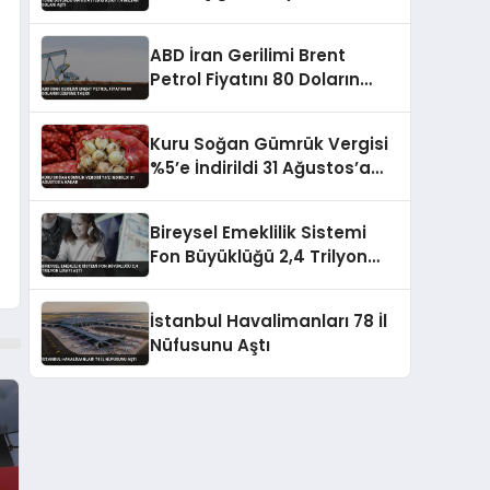
Aştı
ABD İran Gerilimi Brent
Petrol Fiyatını 80 Doların
Üzerine Taşıdı
Kuru Soğan Gümrük Vergisi
%5’e İndirildi 31 Ağustos’a
Kadar
Bireysel Emeklilik Sistemi
Fon Büyüklüğü 2,4 Trilyon
Lirayı Aştı
İstanbul Havalimanları 78 İl
Nüfusunu Aştı