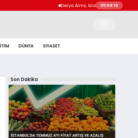
Derya Arms, İstanbul Prohunt 2026’da yeni
05:54:20
ITIM
DÜNYA
SIYASET
Son Dakika