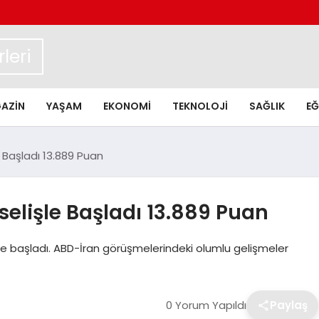
leri
AZIN
YAŞAM
EKONOMI
TEKNOLOJI
SAĞLIK
EĞ
 Başladı 13.889 Puan
elişle Başladı 13.889 Puan
le başladı. ABD-İran görüşmelerindeki olumlu gelişmeler
0 Yorum Yapıldı
Paylaş