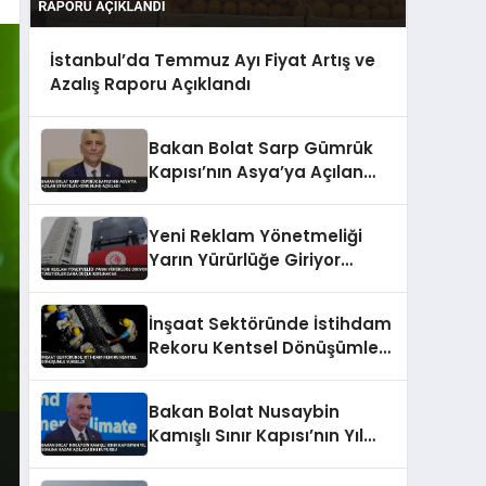
İstanbul’da Temmuz Ayı Fiyat Artış ve
Azalış Raporu Açıklandı
Bakan Bolat Sarp Gümrük
Kapısı’nın Asya’ya Açılan
Stratejik Konumunu Açıkladı
Yeni Reklam Yönetmeliği
Yarın Yürürlüğe Giriyor
Tüketiciler Daha Güçlü
Korunacak
İnşaat Sektöründe İstihdam
Rekoru Kentsel Dönüşümle
Yükseldi
Bakan Bolat Nusaybin
Kamışlı Sınır Kapısı’nın Yıl
Sonuna Kadar Açılacağını
Duyurdu