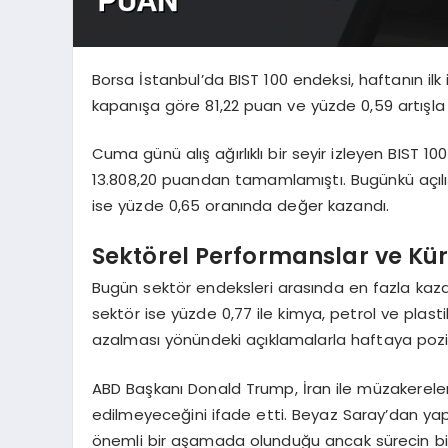
Borsa İstanbul’da BIST 100 endeksi, haftanın ilk
kapanışa göre 81,22 puan ve yüzde 0,59 artışla 
Cuma günü alış ağırlıklı bir seyir izleyen BIST 1
13.808,20 puandan tamamlamıştı. Bugünkü açılışl
ise yüzde 0,65 oranında değer kazandı.
Sektörel Performanslar ve Küre
Bugün sektör endeksleri arasında en fazla kazan
sektör ise yüzde 0,77 ile kimya, petrol ve plastik
azalması yönündeki açıklamalarla haftaya poziti
ABD Başkanı Donald Trump, İran ile müzakerelerin 
edilmeyeceğini ifade etti. Beyaz Saray’dan yapı
önemli bir aşamada olunduğu ancak sürecin birk