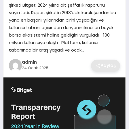
şirketi Bitget, 2024 yılına ait şeffaflık raporunu
yayımladı. Rapor, şirketin 2018’deki kuruluşundan bu
SAĞLIK
yana en başarılı yıllarından birini yaşadığını ve
kullanıcı tabanı açısından dünyanın ikinci en büyük
EĞITIM
borsa ekosistemi haline geldiğini vurguladı. 100
milyon kullanıcıya ulaştı Platform, kullanıcı
DÜNYA
tabanında bir artış yaşadı ve ocak…
SIYASET
admin
Paylaş
24 Ocak 2025