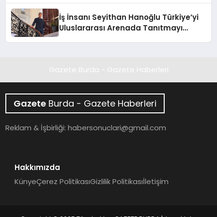
İş İnsanı Seyithan Hanoğlu Türkiye’yi
Uluslararası Arenada Tanıtmayı
Hedefliyor
Gazete Burda - Gazete Haberleri
Gazete
Burda - Gazete Haberleri
Reklam & İşbirliği:
habersonuclari@gmail.com
Hakkımızda
Künye
Çerez Politikası
Gizlilik Politikası
İletişim