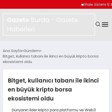
Eihale Sistemi 6 Ayda 2.7
Gazete
Burda - Gazete
Haberleri
GÜNDEM
Ana Sayfa
Gündem
Bitget, kullanıcı tabanı ile ikinci en büyük kripto borsa
SPOR
ekosistemi oldu
MAGAZIN
Bitget, kullanıcı tabanı ile ikinci
YAŞAM
en büyük kripto borsa
ekosistemi oldu
EKONOMI
Dünyanın lider kripto para platformu ve Web3
TEKNOLOJI