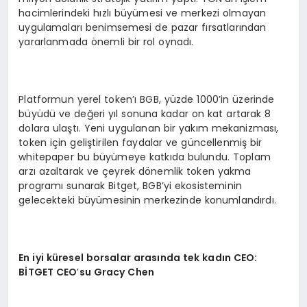
hacimlerindeki hızlı büyümesi ve merkezi olmayan
uygulamaları benimsemesi de pazar fırsatlarından
yararlanmada önemli bir rol oynadı.
Platformun yerel token’ı BGB, yüzde 1000’in üzerinde
büyüdü ve değeri yıl sonuna kadar on kat artarak 8
dolara ulaştı. Yeni uygulanan bir yakım mekanizması,
token için geliştirilen faydalar ve güncellenmiş bir
whitepaper bu büyümeye katkıda bulundu. Toplam
arzı azaltarak ve çeyrek dönemlik token yakma
programı sunarak Bitget, BGB’yi ekosisteminin
gelecekteki büyümesinin merkezinde konumlandırdı.
En iyi küresel borsalar arasında tek kadın
CEO:
B
İ
TGET CEO
’
su Gracy Chen