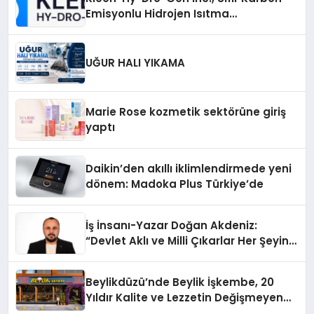
Emisyonlu Hidrojen Isıtma
Teknolojisinde ISO ve TSSA
Düzenleyici Onaylarını Aldı
UĞUR HALI YIKAMA
Marie Rose kozmetik sektörüne giriş
yaptı
Daikin’den akıllı iklimlendirmede yeni
dönem: Madoka Plus Türkiye’de
İş İnsanı-Yazar Doğan Akdeniz:
“Devlet Aklı ve Milli Çıkarlar Her Şeyin
Üzerindedir”
Beylikdüzü’nde Beylik İşkembe, 20
Yıldır Kalite ve Lezzetin Değişmeyen
Adresi