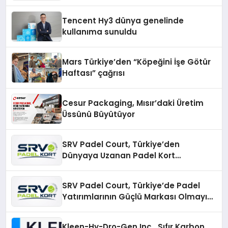
Fark Yaratıyor
Tencent Hy3 dünya genelinde
kullanıma sunuldu
Mars Türkiye’den “Köpeğini İşe Götür
Haftası” çağrısı
Cesur Packaging, Mısır’daki Üretim
Üssünü Büyütüyor
SRV Padel Court, Türkiye’den
Dünyaya Uzanan Padel Kort
Üretiminde Güvenin Adresi
SRV Padel Court, Türkiye’de Padel
Yatırımlarının Güçlü Markası Olmayı
Sürdürüyor
Kleen-Hy-Dro-Gen Inc., Sıfır Karbon