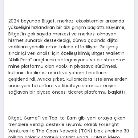
2024 boyunca Bitget, merkezi ekosistemler arasında
yükselişini hızlandıran bir dizi girişim başlattı. Büyüme,
Bitget’in çok sayıda merkezi ve merkezi olmayan
hizmet sunarak desteklediği, dünya çapında dijital
varlıklara yönelik artan talebe atfediliyor. Gelişmiş
zincir içi veri analizi için özelleştirilmiş Bitget Wallet’ın
“Akıllı Para” araçlarının entegrasyonu ve bir stake-to-
mine platformu olan PoolX’in piyasaya sürülmesi,
kullanıcı katılımını artırdı ve yatırım fırsatlarını
çeşitlendirdi. Ayrıca şirket, kullanıcılara listelemelerden
önce yeni token’lara ve likiditeye sorunsuz erişim
sağlayan bir piyasa öncesi ticaret platformu başlattı.
Bitget, GameFi ve Tap-to-Earn gibi yeni ortaya çıkan
trendlere verdiği destekle uyumlu olarak Foresight
Ventures ile The Open Network (TON) blok zincirine 30
milyon dolarlık stratejik yatırım yaptı. TON’un işlem