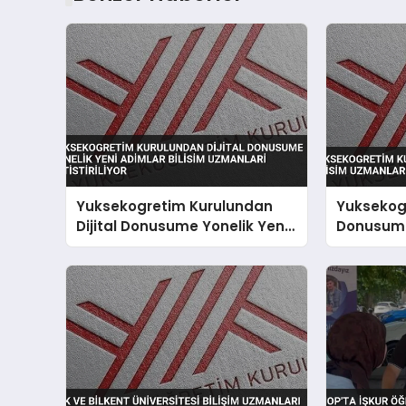
Yuksekogretim Kurulundan
Yuksekogr
Dijital Donusume Yonelik Yeni
Donusum I
Adimlar Bilisim Uzmanlari
Uzmanlari
Yetistiriliyor