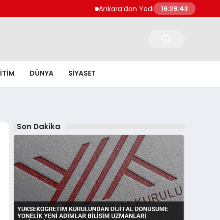
Ankara’dan Yedi Ayda Rekor İhracat 10,8 Mi
16:39:44
ITIM
DÜNYA
SIYASET
Son Dakika