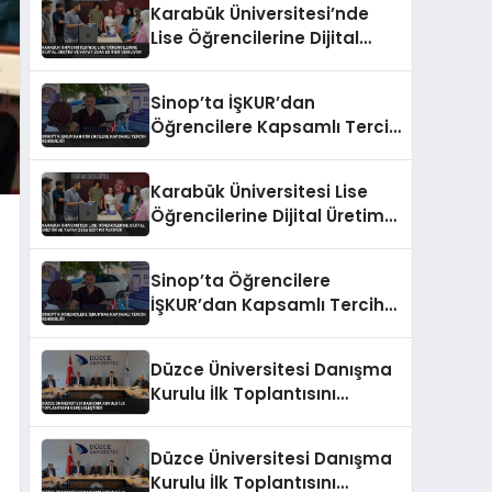
Karabük Üniversitesi’nde
Lise Öğrencilerine Dijital
Üretim ve Yapay Zeka
Eğitimi Veriliyor
Sinop’ta İŞKUR’dan
Öğrencilere Kapsamlı Tercih
Rehberliği
Karabük Üniversitesi Lise
Öğrencilerine Dijital Üretim
ve Yapay Zeka Eğitimi
Veriyor
Sinop’ta Öğrencilere
İŞKUR’dan Kapsamlı Tercih
Rehberliği
Düzce Üniversitesi Danışma
Kurulu İlk Toplantısını
Gerçekleştirdi
Düzce Üniversitesi Danışma
Kurulu İlk Toplantısını