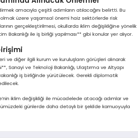
Kapsamında Alınacak Önlemler
mek amacıyla çeşitli adımların atılacağını belirtti. Bu
a olmak üzere yaşamsal önemi haiz sektörlerde risk
arının gerçekleştirilmesi, okullarda iklim değişikliğine yönelik
tim Bakanlığı ile iş birliği yapılması** gibi konular yer alıyor.
irişimi
ve diğer ilgili kurum ve kuruluşların görüşleri alınarak
mi**, Sanayi ve Teknoloji Bakanlığı, Ulaştırma ve Altyapı
 Bakanlığı iş birliğinde yürütülecek. Gerekli diplomatik
edilecek.
e’nin iklim değişikliği ile mücadelede atacağı adımlar ve
 önümüzdeki günlerde daha detaylı bir şekilde kamuoyuyla