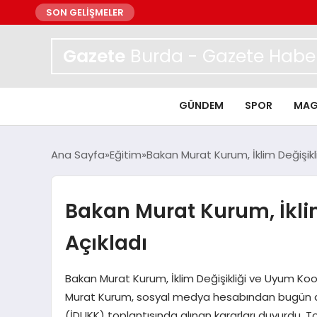
SON GELİŞMELER
Gazete
Burda - Gazete Haber
GÜNDEM
SPOR
MAG
Ana Sayfa
Eğitim
Bakan Murat Kurum, İklim Değişikliğ
Bakan Murat Kurum, İklim 
Açıkladı
Bakan Murat Kurum, İklim Değişikliği ve Uyum Koo
Murat Kurum, sosyal medya hesabından bugün dü
(İDUKK) toplantısında alınan kararları duyurdu. To