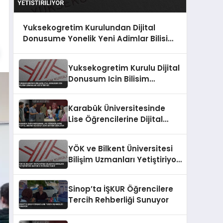
Yuksekogretim Kurulundan Dijital
Donusume Yonelik Yeni Adimlar Bilisim
Uzmanlari Yetistiriliyor
Yuksekogretim Kurulu Dijital
Donusum Icin Bilisim
Uzmanlari Yetistiriyor
Karabük Üniversitesinde
Lise Öğrencilerine Dijital
Üretim ve Yapay Zeka
Eğitimi Veriliyor
YÖK ve Bilkent Üniversitesi
Bilişim Uzmanları Yetiştiriyor
Sektör İhtiyacına Yanıt
Sinop’ta İŞKUR Öğrencilere
Tercih Rehberliği Sunuyor