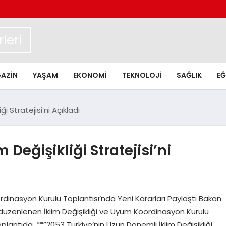
leri
AZIN
YAŞAM
EKONOMI
TEKNOLOJI
SAĞLIK
EĞ
i Stratejisi’ni Açıkladı
Değişikliği Stratejisi’ni
rdinasyon Kurulu Toplantısı’nda Yeni Kararları Paylaştı Bakan
zenlenen İklim Değişikliği ve Uyum Koordinasyon Kurulu
plantıda, **”2053 Türkiye’nin Uzun Dönemli İklim Değişikliği