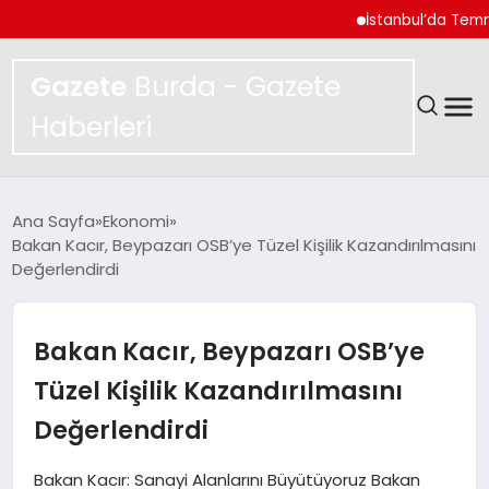
İstanbul’da Temmuz Ayı
Gazete
Burda - Gazete
Haberleri
GÜNDEM
Ana Sayfa
Ekonomi
Bakan Kacır, Beypazarı OSB’ye Tüzel Kişilik Kazandırılmasını
SPOR
Değerlendirdi
MAGAZIN
Bakan Kacır, Beypazarı OSB’ye
YAŞAM
Tüzel Kişilik Kazandırılmasını
Değerlendirdi
EKONOMI
Bakan Kacır: Sanayi Alanlarını Büyütüyoruz Bakan
TEKNOLOJI