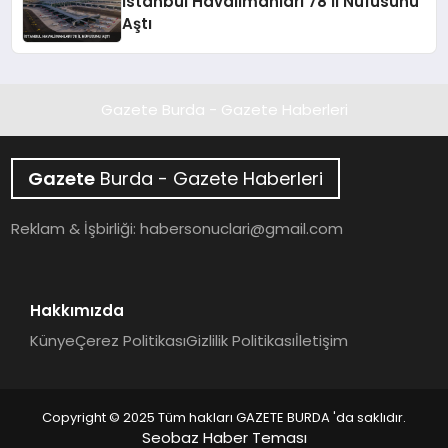
İstanbul Havalimanları 78 İl Nüfusunu
Aştı
Gazete Burda - Gazete Haberleri
Gazete
Burda - Gazete Haberleri
Reklam & İşbirliği:
habersonuclari@gmail.com
Hakkımızda
Künye
Çerez Politikası
Gizlilik Politikası
İletişim
Copyright © 2025 Tüm hakları GAZETE BURDA 'da saklıdır.
Seobaz Haber Teması