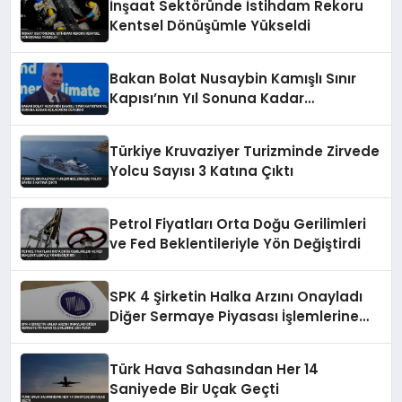
İnşaat Sektöründe İstihdam Rekoru
Kentsel Dönüşümle Yükseldi
Bakan Bolat Nusaybin Kamışlı Sınır
Kapısı’nın Yıl Sonuna Kadar
Açılacağını Duyurdu
Türkiye Kruvaziyer Turizminde Zirvede
Yolcu Sayısı 3 Katına Çıktı
Petrol Fiyatları Orta Doğu Gerilimleri
ve Fed Beklentileriyle Yön Değiştirdi
SPK 4 Şirketin Halka Arzını Onayladı
Diğer Sermaye Piyasası İşlemlerine
İzin Verdi
Türk Hava Sahasından Her 14
Saniyede Bir Uçak Geçti