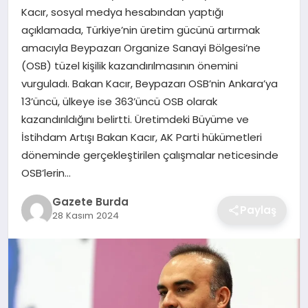
Kacır, sosyal medya hesabından yaptığı
açıklamada, Türkiye’nin üretim gücünü artırmak
SAĞLIK
amacıyla Beypazarı Organize Sanayi Bölgesi’ne
(OSB) tüzel kişilik kazandırılmasının önemini
EĞITIM
vurguladı. Bakan Kacır, Beypazarı OSB’nin Ankara’ya
13’üncü, ülkeye ise 363’üncü OSB olarak
DÜNYA
kazandırıldığını belirtti. Üretimdeki Büyüme ve
İstihdam Artışı Bakan Kacır, AK Parti hükümetleri
SIYASET
döneminde gerçekleştirilen çalışmalar neticesinde
OSB’lerin…
Gazete Burda
Paylaş
28 Kasım 2024