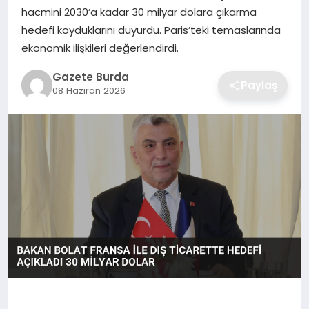
hacmini 2030’a kadar 30 milyar dolara çıkarma
hedefi koyduklarını duyurdu. Paris’teki temaslarında
SAĞLIK
ekonomik ilişkileri değerlendirdi.
EĞITIM
Gazete Burda
Paylaş
08 Haziran 2026
DÜNYA
SIYASET