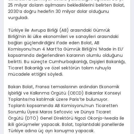
25 milyar doların aşılmasını beklediklerini belirten Bolat,
2030’a doğru hedefin 30 milyar dolar olduğunu
vurguladı.
Türkiye ile Avrupa Birliği (AB) arasındaki Gümrük
Birliği’nin iki ülke ekonomileri ve sanayileri arasındaki
bağları güçlendirdiğini ifade eden Bolat, AB
Komisyonu’nun 4 Mart’ta Gümrük Birliği’ni ‘Made in EU’
kapsamında değerlendiren kararının olumlu olduğunu
belirtti. Bu süreçte Cumhurbaşkanlığı, Dışişleri Bakanlığı,
Ticaret Bakanlığı ve özel sektörün takım ruhuyla
mücadele ettiğini söyledi.
Bakan Bolat, Fransa temaslarının ardından Ekonomik
İşbirliği ve Kalkınma Örgütü (OECD) Bakanlar Konseyi
Toplantısı’na katılmak üzere Paris’te bulunuyor.
Toplantı kapsamında AB Komisyonu’nun Ticaretten
Sorumlu Üyesi Maros Sefcovic ve Dünya Ticaret
Örgütü (DTÖ) Genel Direktörü Ngozi Okonjo-Iweala ile
ikili görüşmeler yapacak. Bolat, toplantıdaki panellerde
Türkiye adına üç ayrı konuşma yapacak.