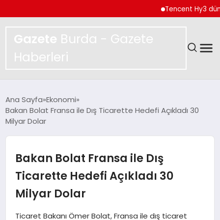
Tencent Hy3 dünya ge
Gazete
Burda - Gazete
Haberleri
GÜNDEM
Ana Sayfa
Ekonomi
Bakan Bolat Fransa ile Dış Ticarette Hedefi Açıkladı 30
SPOR
Milyar Dolar
MAGAZIN
Bakan Bolat Fransa ile Dış
YAŞAM
Ticarette Hedefi Açıkladı 30
Milyar Dolar
EKONOMI
Ticaret Bakanı Ömer Bolat, Fransa ile dış ticaret
TEKNOLOJI