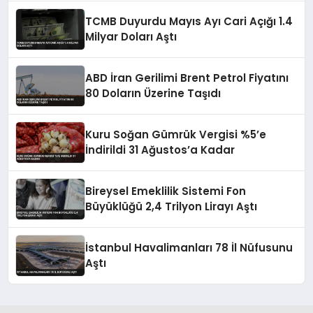
TCMB Duyurdu Mayıs Ayı Cari Açığı 1.4
Milyar Doları Aştı
ABD İran Gerilimi Brent Petrol Fiyatını
80 Doların Üzerine Taşıdı
Kuru Soğan Gümrük Vergisi %5’e
İndirildi 31 Ağustos’a Kadar
Bireysel Emeklilik Sistemi Fon
Büyüklüğü 2,4 Trilyon Lirayı Aştı
İstanbul Havalimanları 78 İl Nüfusunu
Aştı