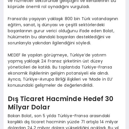
ve hizmetler sektöründe geliştiğini ve kendilerinin bu
köprüde önemli rol oynadığını vurguladı.
Fransa’da yaşayan yaklaşık 800 bin Türk vatandaşının
eğitim, sanat, iş dünyası ve çeşitli sektörlerdeki
başarılarının gurur verici olduğunu ifade eden Bolat,
hükümetin bu alandaki başarıları desteklediğini ve
sorunlarıyla yakından ilgilendiğini söyledi.
MEDEF ile yapılan görüşmeye, Türkiye’de yatırım
yapmış yaklaşık 24 Fransız şirketinin üst düzey
yöneticileri de katıldı. Bu toplantıda Türkiye-Fransa
ekonomik ilişkilerinin gelişim potansiyeli ele alındı.
Ayrıca, Türkiye-Avrupa Birliği ilişkileri ve ‘Made in EU’
konusundaki gelişmeler de değerlendirildi.
Dış Ticaret Hacminde Hedef 30
Milyar Dolar
Bakan Bolat, son 5 yılda Türkiye-Fransa arasındaki
karşılıklı dış ticaret hacminin yüzde 71 artışla 14 milyar
dolardan 24,2 milyar dolara yükseldiğini açıkladı. Bu yıl