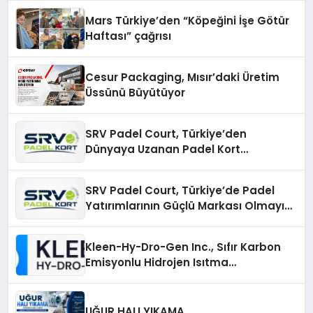
Mars Türkiye’den “Köpeğini İşe Götür
Haftası” çağrısı
Cesur Packaging, Mısır’daki Üretim
Üssünü Büyütüyor
SRV Padel Court, Türkiye’den
Dünyaya Uzanan Padel Kort
Üretiminde Güvenin Adresi
SRV Padel Court, Türkiye’de Padel
Yatırımlarının Güçlü Markası Olmayı
Sürdürüyor
Kleen-Hy-Dro-Gen Inc., Sıfır Karbon
Emisyonlu Hidrojen Isıtma
Teknolojisinde ISO ve TSSA
Düzenleyici Onaylarını Aldı
UĞUR HALI YIKAMA