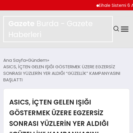
Eihale Sistemi 6 Ayda 2.7 
Gazete
Burda - Gazete
Haberleri
GÜNDEM
Ana Sayfa
Gündem
ASICS, İÇTEN GELEN IŞIĞI GÖSTERMEK ÜZERE EGZERSİZ
SPOR
SONRASI YÜZLERİN YER ALDIĞI “GÜZELLİK” KAMPANYASINI
BAŞLATTI
MAGAZIN
ASICS, İÇTEN GELEN IŞIĞI
YAŞAM
GÖSTERMEK ÜZERE EGZERSİZ
EKONOMI
SONRASI YÜZLERİN YER ALDIĞI
TEKNOLOJI