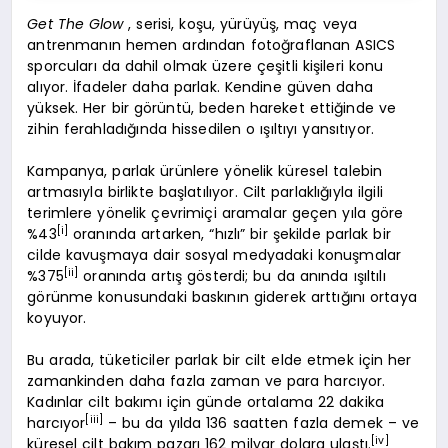
Get The Glow
, serisi, koşu, yürüyüş, maç veya
antrenmanın hemen ardından fotoğraflanan ASICS
sporcuları da dahil olmak üzere çeşitli kişileri konu
alıyor. İfadeler daha parlak. Kendine güven daha
yüksek. Her bir görüntü, beden hareket ettiğinde ve
zihin ferahladığında hissedilen o ışıltıyı yansıtıyor.
Kampanya, parlak ürünlere yönelik küresel talebin
artmasıyla birlikte başlatılıyor. Cilt parlaklığıyla ilgili
terimlere yönelik çevrimiçi aramalar geçen yıla göre
[i]
%43
oranında artarken, “hızlı” bir şekilde parlak bir
cilde kavuşmaya dair sosyal medyadaki konuşmalar
[ii]
%375
oranında artış gösterdi; bu da anında ışıltılı
görünme konusundaki baskının giderek arttığını ortaya
koyuyor.
Bu arada, tüketiciler parlak bir cilt elde etmek için her
zamankinden daha fazla zaman ve para harcıyor.
Kadınlar cilt bakımı için günde ortalama 22 dakika
[iii]
harcıyor
– bu da yılda 136 saatten fazla demek – ve
[iv]
küresel cilt bakım pazarı 162 milyar dolara ulaştı.