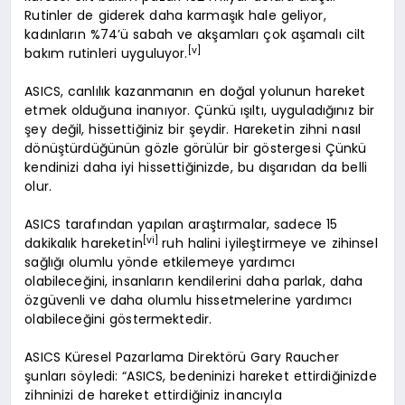
Rutinler de giderek daha karmaşık hale geliyor,
kadınların %74’ü sabah ve akşamları çok aşamalı cilt
[v]
bakım rutinleri uyguluyor.
ASICS, canlılık kazanmanın en doğal yolunun hareket
etmek olduğuna inanıyor. Çünkü ışıltı, uyguladığınız bir
şey değil, hissettiğiniz bir şeydir. Hareketin zihni nasıl
dönüştürdüğünün gözle görülür bir göstergesi Çünkü
kendinizi daha iyi hissettiğinizde, bu dışarıdan da belli
olur.
ASICS tarafından yapılan araştırmalar, sadece 15
[vi]
dakikalık hareketin
ruh halini iyileştirmeye ve zihinsel
sağlığı olumlu yönde etkilemeye yardımcı
olabileceğini, insanların kendilerini daha parlak, daha
özgüvenli ve daha olumlu hissetmelerine yardımcı
olabileceğini göstermektedir.
ASICS Küresel Pazarlama Direktörü Gary Raucher
şunları söyledi: “ASICS, bedeninizi hareket ettirdiğinizde
zihninizi de hareket ettirdiğiniz inancıyla