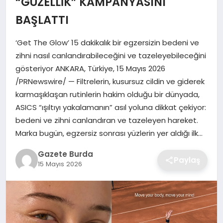
“GÜZELLİK” KAMPANYASINI
BAŞLATTI
SAĞLIK
‘Get The Glow’ 15 dakikalık bir egzersizin bedeni ve
EĞITIM
zihni nasıl canlandırabileceğini ve tazeleyebileceğini
gösteriyor ANKARA, Türkiye, 15 Mayıs 2026
DÜNYA
/PRNewswire/ — Filtrelerin, kusursuz cildin ve giderek
karmaşıklaşan rutinlerin hakim olduğu bir dünyada,
SIYASET
ASICS “ışıltıyı yakalamanın” asıl yoluna dikkat çekiyor:
bedeni ve zihni canlandıran ve tazeleyen hareket.
Marka bugün, egzersiz sonrası yüzlerin yer aldığı ilk…
Gazete Burda
Paylaş
15 Mayıs 2026