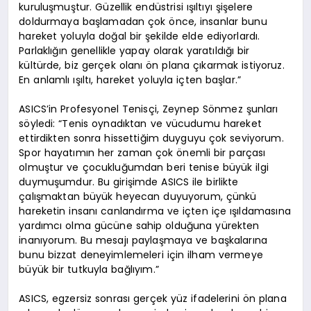
kuruluşmuştur. Güzellik endüstrisi ışıltıyı şişelere
doldurmaya başlamadan çok önce, insanlar bunu
hareket yoluyla doğal bir şekilde elde ediyorlardı.
Parlaklığın genellikle yapay olarak yaratıldığı bir
kültürde, biz gerçek olanı ön plana çıkarmak istiyoruz.
En anlamlı ışıltı, hareket yoluyla içten başlar.”
ASICS’in Profesyonel Tenisçi, Zeynep Sönmez şunları
söyledi: “Tenis oynadıktan ve vücudumu hareket
ettirdikten sonra hissettiğim duyguyu çok seviyorum.
Spor hayatımın her zaman çok önemli bir parçası
olmuştur ve çocukluğumdan beri tenise büyük ilgi
duymuşumdur. Bu girişimde ASICS ile birlikte
çalışmaktan büyük heyecan duyuyorum, çünkü
hareketin insanı canlandırma ve içten içe ışıldamasına
yardımcı olma gücüne sahip olduğuna yürekten
inanıyorum. Bu mesajı paylaşmaya ve başkalarına
bunu bizzat deneyimlemeleri için ilham vermeye
büyük bir tutkuyla bağlıyım.”
ASICS, egzersiz sonrası gerçek yüz ifadelerini ön plana