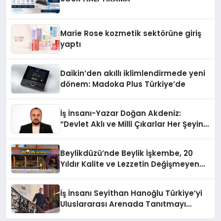
Marie Rose kozmetik sektörüne giriş
yaptı
Daikin’den akıllı iklimlendirmede yeni
dönem: Madoka Plus Türkiye’de
İş İnsanı-Yazar Doğan Akdeniz:
“Devlet Aklı ve Milli Çıkarlar Her Şeyin
Üzerindedir”
Beylikdüzü’nde Beylik İşkembe, 20
Yıldır Kalite ve Lezzetin Değişmeyen
Adresi
İş İnsanı Seyithan Hanoğlu Türkiye’yi
Uluslararası Arenada Tanıtmayı
Hedefliyor