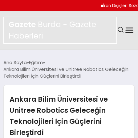
İran Dışişleri Sözcüsü
Gazete
Burda - Gazete
Haberleri
GÜNDEM
Ana Sayfa
Eğitim
Ankara Bilim Üniversitesi ve Unitree Robotics Geleceğin
SPOR
Teknolojileri İçin Güçlerini Birleştirdi
MAGAZIN
Ankara Bilim Üniversitesi ve
YAŞAM
Unitree Robotics Geleceğin
Teknolojileri İçin Güçlerini
EKONOMI
Birleştirdi
TEKNOLOJI