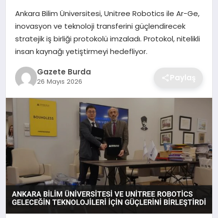
Ankara Bilim Üniversitesi, Unitree Robotics ile Ar-Ge,
SAĞLIK
inovasyon ve teknoloji transferini güçlendirecek
stratejik iş birliği protokolü imzaladı. Protokol, nitelikli
EĞITIM
insan kaynağı yetiştirmeyi hedefliyor.
Gazete Burda
DÜNYA
Paylaş
26 Mayıs 2026
SIYASET