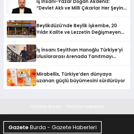
İş İnsanı-Yazar Doğan Akdeniz:
“Devlet Aklı ve Milli Çıkarlar Her Şeyin
Üzerindedir”
Beylikdüzü’nde Beylik İşkembe, 20
Yıldır Kalite ve Lezzetin Değişmeyen
Adresi
İş İnsanı Seyithan Hanoğlu Türkiye’yi
Uluslararası Arenada Tanıtmayı
Hedefliyor
Mirabellix, Türkiye’den dünyaya
uzanan güçlü büyümesini sürdürüyor
Gazete Burda - Gazete Haberleri
Gazete
Burda - Gazete Haberleri