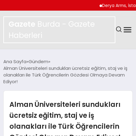
Derya Arms, İstanbul Pr
Gazete
Burda - Gazete
Haberleri
GÜNDEM
Ana Sayfa
Gündem
Alman Üniversiteleri sundukları ücretsiz eğitim, staj ve iş
SPOR
olanakları ile Türk Öğrencilerin Gözdesi Olmaya Devam
Ediyor!
MAGAZIN
Alman Üniversiteleri sundukları
YAŞAM
ücretsiz eğitim, staj ve iş
EKONOMI
olanakları ile Türk Öğrencilerin
TEKNOLOJI