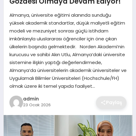
Gözdesi Olmaya Devam Ediyor!
Almanya, üniversite eğitimi alanında sunduğu
SAĞLIK
yüksek akademik standartlar, düşük maliyetli eğitim
modeli ve mezuniyet sonrası güçlü istihdam
EĞITIM
imkânlarıyla uluslararası öğrenciler için öne çıkan
ülkelerin başında gelmektedir. Norden Akademi’nin
DÜNYA
kurucusu ve sahibi Akın Utlu, Almanya’daki üniversite
sistemine ilişkin yaptığı değerlendirmede,
SIYASET
Almanya’da üniversitelerin akademik üniversiteler ve
Uygulamalı Bilimler Üniversiteleri (Hochschule/FH)
olmak üzere iki temel yapıda faaliyet…
admin
Paylaş
23 Ocak 2026