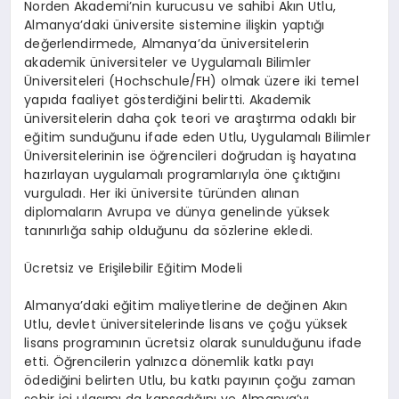
Norden Akademi’nin kurucusu ve sahibi Akın Utlu,
Almanya’daki üniversite sistemine ilişkin yaptığı
değerlendirmede, Almanya’da üniversitelerin
akademik üniversiteler ve Uygulamalı Bilimler
Üniversiteleri (Hochschule/FH) olmak üzere iki temel
yapıda faaliyet gösterdiğini belirtti. Akademik
üniversitelerin daha çok teori ve araştırma odaklı bir
eğitim sunduğunu ifade eden Utlu, Uygulamalı Bilimler
Üniversitelerinin ise öğrencileri doğrudan iş hayatına
hazırlayan uygulamalı programlarıyla öne çıktığını
vurguladı. Her iki üniversite türünden alınan
diplomaların Avrupa ve dünya genelinde yüksek
tanınırlığa sahip olduğunu da sözlerine ekledi.
Ücretsiz ve Erişilebilir Eğitim Modeli
Almanya’daki eğitim maliyetlerine de değinen Akın
Utlu, devlet üniversitelerinde lisans ve çoğu yüksek
lisans programının ücretsiz olarak sunulduğunu ifade
etti. Öğrencilerin yalnızca dönemlik katkı payı
ödediğini belirten Utlu, bu katkı payının çoğu zaman
şehir içi ulaşımı da kapsadığını ve Almanya’yı