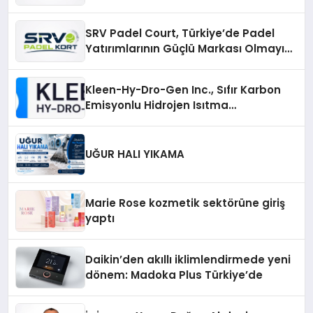
Üretiminde Güvenin Adresi
SRV Padel Court, Türkiye’de Padel
Yatırımlarının Güçlü Markası Olmayı
Sürdürüyor
Kleen-Hy-Dro-Gen Inc., Sıfır Karbon
Emisyonlu Hidrojen Isıtma
Teknolojisinde ISO ve TSSA
Düzenleyici Onaylarını Aldı
UĞUR HALI YIKAMA
Marie Rose kozmetik sektörüne giriş
yaptı
Daikin’den akıllı iklimlendirmede yeni
dönem: Madoka Plus Türkiye’de