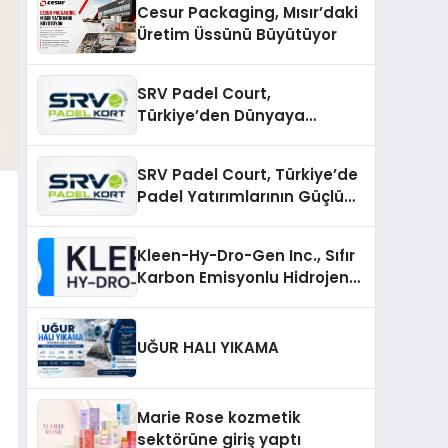
Cesur Packaging, Mısır’daki
Üretim Üssünü Büyütüyor
SRV Padel Court,
Türkiye’den Dünyaya
Uzanan Padel Kort
Üretiminde Güvenin Adresi
SRV Padel Court, Türkiye’de
Padel Yatırımlarının Güçlü
Markası Olmayı Sürdürüyor
Kleen-Hy-Dro-Gen Inc., Sıfır
Karbon Emisyonlu Hidrojen
Isıtma Teknolojisinde ISO ve
TSSA Düzenleyici Onaylarını
Aldı
UĞUR HALI YIKAMA
Marie Rose kozmetik
sektörüne giriş yaptı