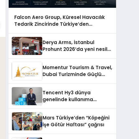
Falcon Aero Group, Küresel Havacılık
Tedarik Zincirinde Türkiye’den
Dünyaya Açılıyor
Derya Arms, İstanbul
Prohunt 2026’da yeni nesil
ürünlerini ve global marka
vizyonunu sergiledi
Momentur Tourism & Travel,
Dubai Turizminde Güçlü
Operasyon Ağıyla Fark
Yaratıyor
Tencent Hy3 dünya
genelinde kullanıma
sunuldu
Mars Türkiye’den “Köpeğini
İşe Götür Haftası” çağrısı