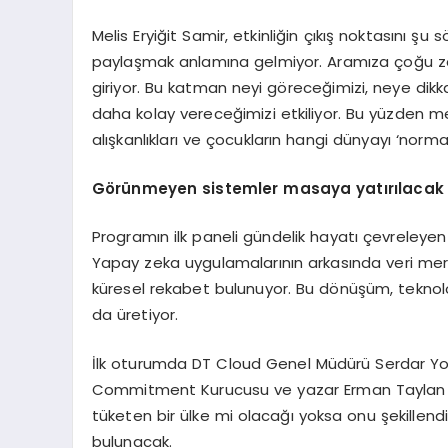
Melis Eryiğit Samir, etkinliğin çıkış noktasını şu s
paylaşmak anlamına gelmiyor. Aramıza çoğu za
giriyor. Bu katman neyi göreceğimizi, neye dikk
daha kolay vereceğimizi etkiliyor. Bu yüzden me
alışkanlıkları ve çocukların hangi dünyayı ‘nor
Görünmeyen sistemler masaya yatırılacak
Programın ilk paneli gündelik hayatı çevrele
Yapay zeka uygulamalarının arkasında veri merkez
küresel rekabet bulunuyor. Bu dönüşüm, teknolo
da üretiyor.
İlk oturumda DT Cloud Genel Müdürü Serdar Yok
Commitment Kurucusu ve yazar Erman Taylan yer
tüketen bir ülke mi olacağı yoksa onu şekillend
bulunacak.