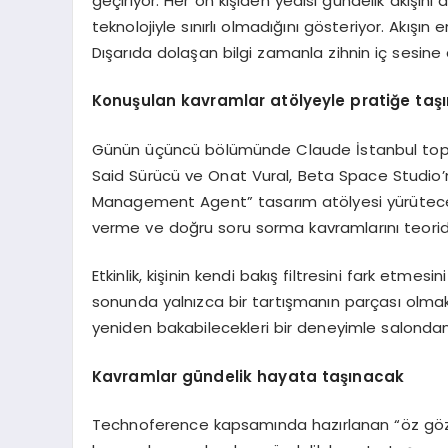
geçiriyor. Her on kişiden yedisi gündelik akışını 
teknolojiyle sınırlı olmadığını gösteriyor. Akışın 
Dışarıda dolaşan bilgi zamanla zihnin iç sesine
Konuşulan kavramlar atölyeyle pratiğe taş
Günün üçüncü bölümünde Claude İstanbul toplu
Said Sürücü ve Onat Vural, Beta Space Studio’nun
Management Agent” tasarım atölyesi yürütecek.
verme ve doğru soru sorma kavramlarını teori
Etkinlik, kişinin kendi bakış filtresini fark etmes
sonunda yalnızca bir tartışmanın parçası olmakl
yeniden bakabilecekleri bir deneyimle salondan
Kavramlar gündelik hayata taşınacak
Technoference kapsamında hazırlanan “öz göz set