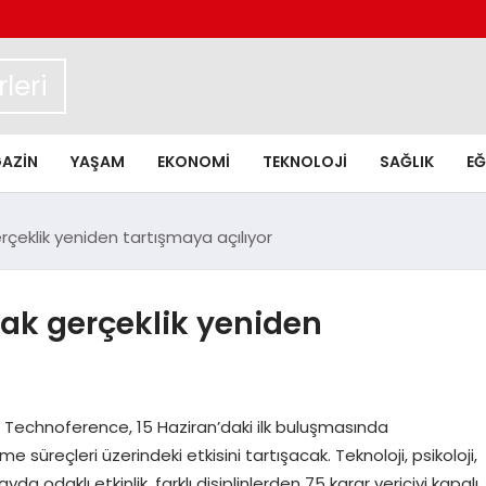
leri
AZIN
YAŞAM
EKONOMI
TEKNOLOJI
SAĞLIK
EĞ
rçeklik yeniden tartışmaya açılıyor
ak gerçeklik yeniden
ğu Technoference, 15 Haziran’daki ilk buluşmasında
e süreçleri üzerindeki etkisini tartışacak. Teknoloji, psikoloji,
a odaklı etkinlik, farklı disiplinlerden 75 karar vericiyi kapalı