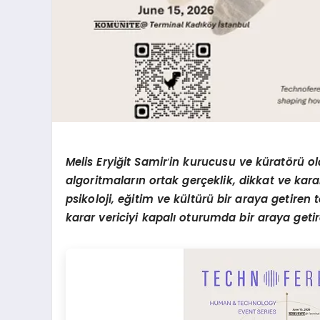
Melis Eryiğit Samir
’
in kurucusu ve küratörü o
algoritmaların ortak gerçeklik, dikkat ve karar
psikoloji, eğitim ve kültürü bir araya getiren t
karar vericiyi kapalı oturumda bir araya geti