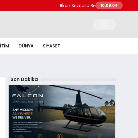
İran Sözcüsü Bekayi Açıkladı İngiltere Uk
10:08:05
ITIM
DÜNYA
SIYASET
Son Dakika