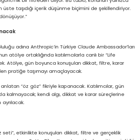
algoritmik bir filtreden alıyor. Bu tablo, konunun yalnızca
en üste taşıdığı içerik düşünme biçimini de şekillendiriyor.
 dönüşüyor.”
ınacak
luğu adına Anthropic’in Türkiye Claude Ambassador’ları
 atölye ortaklığında katılımcılarla canlı bir “Life
 Atölye, gün boyunca konuşulan dikkat, filtre, karar
den pratiğe taşımayı amaçlayacak.
ini anlatan “öz göz” fikriyle kapanacak. Katılımcılar, gün
a kalmayacak; kendi algı, dikkat ve karar süreçlerine
 ayrılacak.
i”, etkinlikte konuşulan dikkat, filtre ve gerçeklik