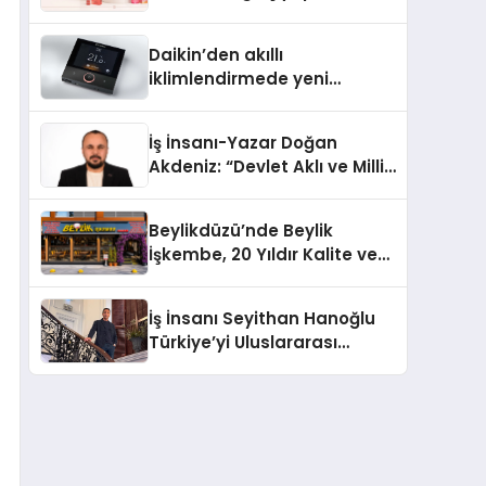
Daikin’den akıllı
iklimlendirmede yeni
dönem: Madoka Plus
Türkiye’de
İş İnsanı-Yazar Doğan
Akdeniz: “Devlet Aklı ve Milli
Çıkarlar Her Şeyin
Üzerindedir”
Beylikdüzü’nde Beylik
İşkembe, 20 Yıldır Kalite ve
Lezzetin Değişmeyen Adresi
İş İnsanı Seyithan Hanoğlu
Türkiye’yi Uluslararası
Arenada Tanıtmayı
Hedefliyor