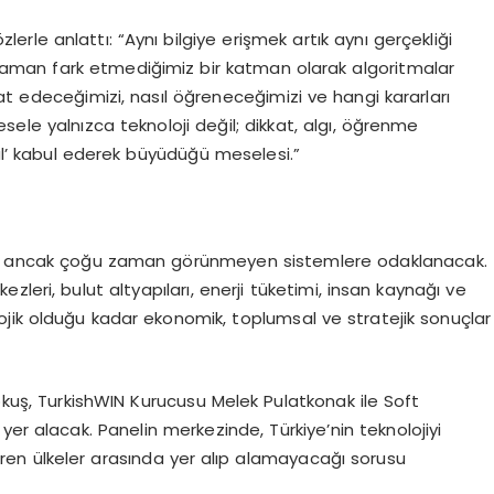
özlerle anlattı: “Aynı bilgiye erişmek artık aynı gerçekliği
man fark etmediğimiz bir katman olarak algoritmalar
at edeceğimizi, nasıl öğreneceğimizi ve hangi kararları
sele yalnızca teknoloji değil; dikkat, algı, öğrenme
mal’ kabul ederek büyüdüğü meselesi.”
yen ancak çoğu zaman görünmeyen sistemlere odaklanacak.
leri, bulut altyapıları, enerji tüketimi, insan kaynağı ve
jik olduğu kadar ekonomik, toplumsal ve stratejik sonuçlar
uş, TurkishWIN Kurucusu Melek Pulatkonak ile Soft
 alacak. Panelin merkezinde, Türkiye’nin teknolojiyi
iren ülkeler arasında yer alıp alamayacağı sorusu