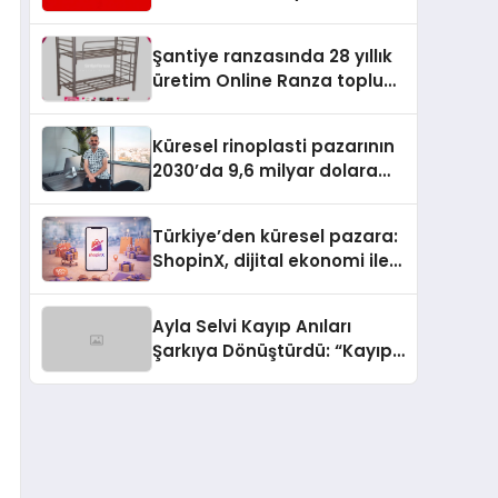
Hizmetleriyle Küresel
Turizmde Öne Çıkıyor
Şantiye ranzasında 28 yıllık
üretim Online Ranza toplu
yaşam alanlarını tek elden
donatıyor
Küresel rinoplasti pazarının
2030’da 9,6 milyar dolara
ulaşması bekleniyor
Türkiye’den küresel pazara:
ShopinX, dijital ekonomi ile
gerçek dünya alışverişini bir
araya getirmeyi hedefliyor
Ayla Selvi Kayıp Anıları
Şarkıya Dönüştürdü: “Kayıp
Kasetler 1” 31 Temmuz’da
Yayında