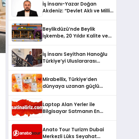
İş İnsanı-Yazar Doğan
Akdeniz: “Devlet Aklı ve Milli
Çıkarlar Her Şeyin
Üzerindedir”
Beylikdüzü’nde Beylik
İşkembe, 20 Yıldır Kalite ve
Lezzetin Değişmeyen Adresi
İş İnsanı Seyithan Hanoğlu
Türkiye’yi Uluslararası
Arenada Tanıtmayı
Hedefliyor
Mirabellix, Türkiye’den
dünyaya uzanan güçlü
büyümesini sürdürüyor
Laptop Alan Yerler ile
Bilgisayar Satmanın En
Güvenli ve Karlı Yolu
Anato Tour Turizm Dubai
Merkezli Lüks Seyahat