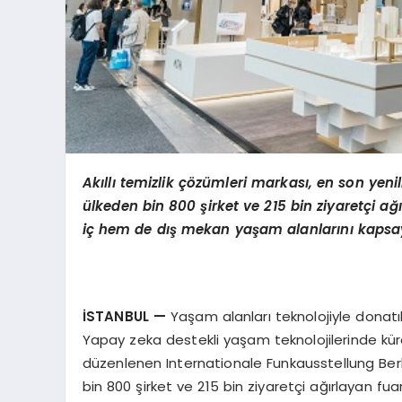
Ak
ı
ll
ı
temizlik
çö
z
ü
mleri markas
ı
, en son yenil
ü
lkeden bin 800
ş
irket ve 215 bin ziyaret
ç
i a
ğı
i
ç
hem de d
ış
mekan ya
ş
am alanlar
ı
n
ı
kapsa
İ
STANBUL
—
Yaşam alanları teknolojiyle donatı
Yapay zeka destekli yaşam teknolojilerinde küres
düzenlenen Internationale Funkausstellung Berlin
bin 800 şirket ve 215 bin ziyaretçi ağırlayan fua