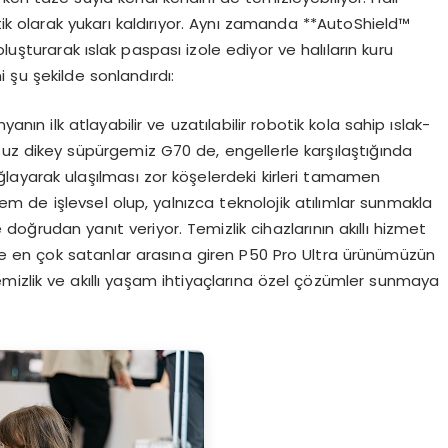
ik olarak yukarı kaldırıyor. Aynı zamanda **AutoShield™
luşturarak ıslak paspası izole ediyor ve halıların kuru
i şu şekilde sonlandırdı:
yanın ilk atlayabilir ve uzatılabilir robotik kola sahip ıslak-
osuz dikey süpürgemiz G70 de, engellerle karşılaştığında
layarak ulaşılması zor köşelerdeki kirleri tamamen
m de işlevsel olup, yalnızca teknolojik atılımlar sunmakla
le doğrudan yanıt veriyor. Temizlik cihazlarının akıllı hizmet
de en çok satanlar arasına giren P50 Pro Ultra ürünümüzün
temizlik ve akıllı yaşam ihtiyaçlarına özel çözümler sunmaya