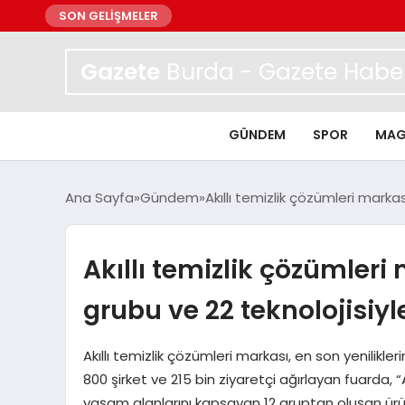
SON GELİŞMELER
Gazete
Burda - Gazete Haber
GÜNDEM
SPOR
MAG
Ana Sayfa
Gündem
Akıllı temizlik çözümleri markas
Akıllı temizlik çözümleri
grubu ve 22 teknolojisiyl
Akıllı temizlik çözümleri markası, en son yenilikler
800 şirket ve 215 bin ziyaretçi ağırlayan fuarda, 
yaşam alanlarını kapsayan 12 gruptan oluşan ürün