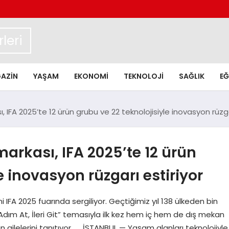
leri
AZIN
YAŞAM
EKONOMI
TEKNOLOJI
SAĞLIK
EĞ
ı, IFA 2025’te 12 ürün grubu ve 22 teknolojisiyle inovasyon rüzga
 markası, IFA 2025’te 12 ürün
e inovasyon rüzgarı estiriyor
ini IFA 2025 fuarında sergiliyor. Geçtiğimiz yıl 138 ülkeden bin
“Adım At, İleri Git” temasıyla ilk kez hem iç hem de dış mekan
 ailelerini tanıtıyor. İSTANBUL — Yaşam alanları teknolojiyle