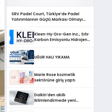
SRV Padel Court, Türkiye’de Padel
Yatırımlarının Güçlü Markası Olmayı
Sürdürüyor
Kleen-Hy-Dro-Gen Inc., Sıfır
Karbon Emisyonlu Hidrojen
Isıtma Teknolojisinde ISO ve
TSSA Düzenleyici Onaylarını
Aldı
UĞUR HALI YIKAMA
Marie Rose kozmetik
sektörüne giriş yaptı
Daikin’den akıllı
iklimlendirmede yeni
dönem: Madoka Plus
Türkiye’de