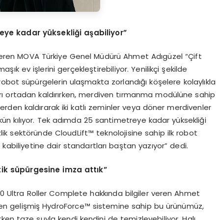
eye kadar y
ü
ksekli
ğ
i a
ş
abiliyor
”
gi veren MOVA Türkiye Genel Müdürü Ahmet Adıgüzel “Çift
şık ev işlerini gerçekleştirebiliyor. Yenilikçi şekilde
obot süpürgelerin ulaşmakta zorlandığı köşelere kolaylıkla
arı ortadan kaldırırken, merdiven tırmanma modülüne sahip
yerden kaldırarak iki katlı zeminler veya döner merdivenler
ün kılıyor. Tek adımda 25 santimetreye kadar yüksekliği
lik sektöründe CloudLift™ teknolojisine sahip ilk robot
kabiliyetine dair standartları baştan yazıyor” dedi.
tik s
ü
p
ü
rgesine imza att
ı
k
”
 Ultra Roller Complete hakkında bilgiler veren Ahmet
nen gelişmiş HydroForce™ sistemine sahip bu ürünümüz,
rken taze suyla kendi kendini de temizleyebiliyor. Halı