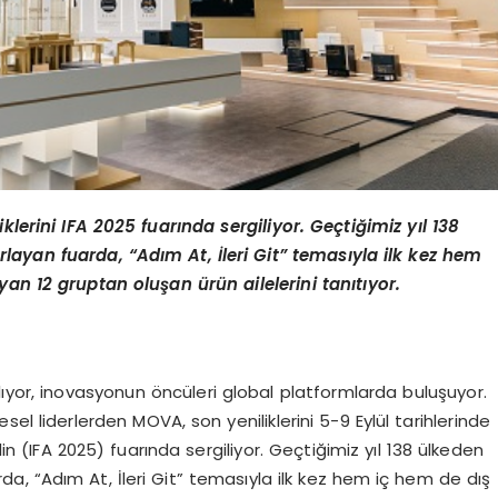
iklerini IFA 2025 fuar
ı
nda sergiliyor. Ge
ç
ti
ğ
imiz y
ı
l 138
rlayan fuarda,
“
Ad
ı
m At,
İ
leri Git
”
temas
ı
yla ilk kez hem
yan 12 gruptan olu
ş
an
ü
r
ü
n ailelerini tan
ı
t
ı
yor.
lıyor, inovasyonun öncüleri global platformlarda buluşuyor.
el liderlerden MOVA, son yeniliklerini 5-9 Eylül tarihlerinde
 (IFA 2025) fuarında sergiliyor. Geçtiğimiz yıl 138 ülkeden
rda, “Adım At, İleri Git” temasıyla ilk kez hem iç hem de dış