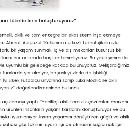
unu t
ü
keticilerle bulu
ş
turuyoruz
”
temelli, akıllı ve tam entegre bir ekosistem inşa etmeye
ü Ahmet Adıgüzel “Kullanıcı merkezli teknolojilerimizle
forlu bir yaşam sunmak. İç ve dış mekanları kusursuz bir
tlarını her ortamda baştan tanımlıyoruz. Bu yaklaşımımızla
yle uyumlu bir geleceğe katkıda bulunuyoruz. Geliştirdiğimiz
arlarda yer almıyor, başarılı yüzlerle de işbirliği
 İyi Erkek Futbolcu unvanına sahip Luka Modrić ile akıllı
ruyoruz” değerlendirmesinde bulundu.
açıklamayı yaptı: “Yenilikçi akıllı temizlik çözümleri markası
 ürünleri insanların yaşam tarzlarını dönüştürüyor ve bu
la uyumlanıyor. İnsan yaşamını dönüştüren güçlü ve akıllı
 sahası gibi takımın uyum içinde olmasını sağlamak için