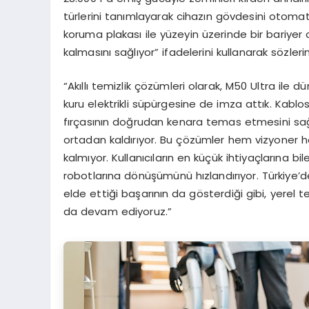
türlerini tanımlayarak cihazın gövdesini otomat
koruma plakası ile yüzeyin üzerinde bir bariyer o
kalmasını sağlıyor” ifadelerini kullanarak sözlerin
“Akıllı temizlik çözümleri olarak, M50 Ultra ile dün
kuru elektrikli süpürgesine de imza attık. Kabl
fırçasının doğrudan kenara temas etmesini sağ
ortadan kaldırıyor. Bu çözümler hem vizyoner he
kalmıyor. Kullanıcıların en küçük ihtiyaçlarına bi
robotlarına dönüşümünü hızlandırıyor. Türkiye’
elde ettiği başarının da gösterdiği gibi, yerel 
da devam ediyoruz.”