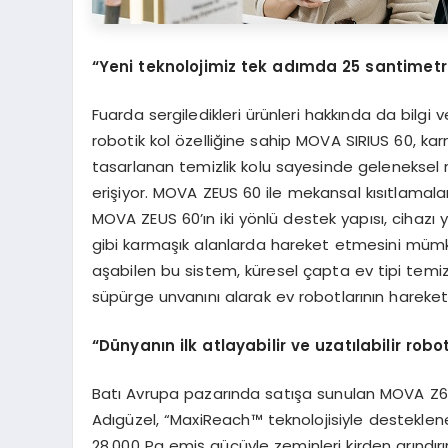
“
Yeni teknolojimiz tek ad
ı
mda 25 santimetr
Fuarda sergiledikleri ürünleri hakkında da bil
robotik kol özelliğine sahip MOVA SIRIUS 60, karma
tasarlanan temizlik kolu sayesinde geleneksel r
erişiyor. MOVA ZEUS 60 ile mekansal kısıtlamal
MOVA ZEUS 60’ın iki yönlü destek yapısı, cihazı 
gibi karmaşık alanlarda hareket etmesini mümk
aşabilen bu sistem, küresel çapta ev tipi temiz
süpürge unvanını alarak ev robotlarının hareket 
“
D
ü
nyan
ı
n ilk atlayabilir ve uzat
ı
labilir robo
Batı Avrupa pazarında satışa sunulan MOVA Z60
Adıgüzel, “MaxiReach™ teknolojisiyle destekle
28.000 Pa emiş gücüyle zeminleri kirden arındırı