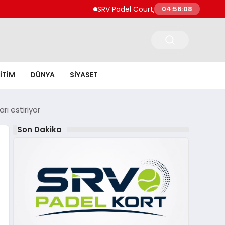
SRV Padel Court, Türkiye’de Padel Yatırımların
04:56:10
ITIM
DÜNYA
SIYASET
rı estiriyor
Son Dakika