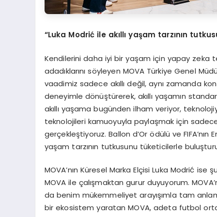
“
Luka Modri
ć
ile ak
ı
ll
ı
ya
ş
am tarz
ı
n
ı
n tutkus
Kendilerini daha iyi bir yaşam için yapay zeka 
adadıklarını söyleyen MOVA Türkiye Genel Müdür
vaadimiz sadece akıllı değil, aynı zamanda kon
deneyimle dönüştürerek, akıllı yaşamın standar
akıllı yaşama bugünden ilham veriyor, teknoloji
teknolojileri kamuoyuyla paylaşmak için sadece fu
gerçekleştiyoruz. Ballon d’Or ödülü ve FIFA’nın En
yaşam tarzının tutkusunu tüketicilerle buluştu
MOVA’nın Küresel Marka Elçisi Luka Modrić ise şu 
MOVA ile çalışmaktan gurur duyuyorum. MOVA’nın
da benim mükemmeliyet arayışımla tam anlamıy
bir ekosistem yaratan MOVA, adeta futbol orta