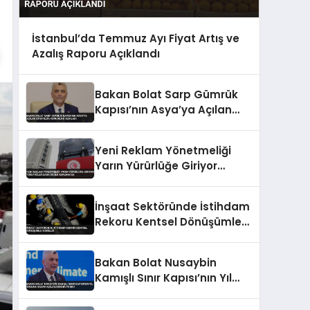
İstanbul’da Temmuz Ayı Fiyat Artış ve
Azalış Raporu Açıklandı
Bakan Bolat Sarp Gümrük
Kapısı’nın Asya’ya Açılan
Stratejik Konumunu Açıkladı
Yeni Reklam Yönetmeliği
Yarın Yürürlüğe Giriyor
Tüketiciler Daha Güçlü
Korunacak
İnşaat Sektöründe İstihdam
Rekoru Kentsel Dönüşümle
Yükseldi
Bakan Bolat Nusaybin
Kamışlı Sınır Kapısı’nın Yıl
Sonuna Kadar Açılacağını
Duyurdu