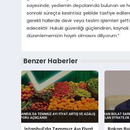
sayesinde; yediemin depolarında bulunan ve 
sonraki süreçte kesintisiz şekilde tasfiye edile
gerekli hallerde devir veya teslim işlemleri şe
edecektir. Hukuki güvenliği güçlendiren, kaynak
düzenlememizin hayırlı olmasını diliyorum.”
Benzer Haberler
İstanbul’da Temmuz Ayı Fiyat
Bakan Bo