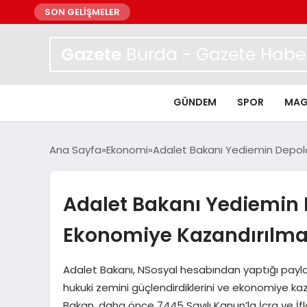
SON GELİŞMELER
Gazete
Burda - Gazete Haber
GÜNDEM
SPOR
MAG
Ana Sayfa
Ekonomi
Adalet Bakanı Yediemin Depolar
Adalet Bakanı Yediemin 
Ekonomiye Kazandırılmas
Adalet Bakanı, NSosyal hesabından yaptığı payla
hukuki zemini güçlendirdiklerini ve ekonomiye kaza
Bakan, daha önce 7445 Sayılı Kanun’la İcra ve 