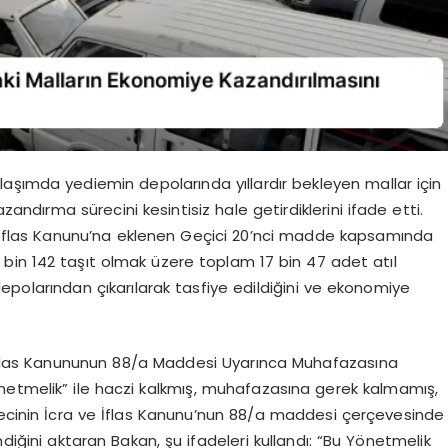
aşımda yediemin depolarında yıllardır bekleyen mallar için
andırma sürecini kesintisiz hale getirdiklerini ifade etti.
 İflas Kanunu’na eklenen Geçici 20’nci madde kapsamında
11 bin 142 taşıt olmak üzere toplam 17 bin 47 adet atıl
olarından çıkarılarak tasfiye edildiğini ve ekonomiye
flas Kanununun 88/a Maddesi Uyarınca Muhafazasına
netmelik” ile haczi kalkmış, muhafazasına gerek kalmamış,
recinin İcra ve İflas Kanunu’nun 88/a maddesi çerçevesinde
ndiğini aktaran Bakan, şu ifadeleri kullandı: “Bu Yönetmelik