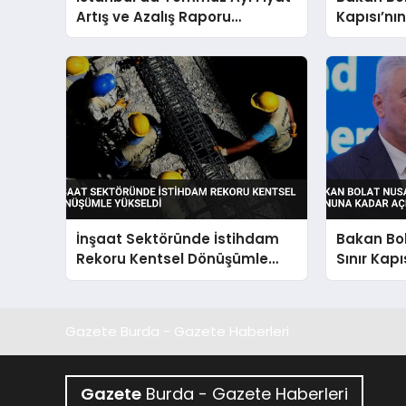
Artış ve Azalış Raporu
Kapısı’nı
Açıklandı
Stratejik
İnşaat Sektöründe İstihdam
Bakan Bol
Rekoru Kentsel Dönüşümle
Sınır Kapı
Yükseldi
Kadar Açı
Gazete Burda - Gazete Haberleri
Gazete
Burda - Gazete Haberleri