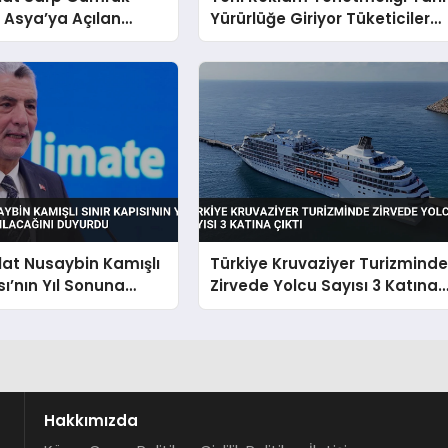
n Asya’ya Açılan
Yürürlüğe Giriyor Tüketiciler
 Konumunu Açıkladı
Daha Güçlü Korunacak
at Nusaybin Kamışlı
Türkiye Kruvaziyer Turizmind
sı’nın Yıl Sonuna
Zirvede Yolcu Sayısı 3 Katına
lacağını Duyurdu
Çıktı
Hakkımızda