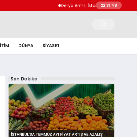
Derya Arms, İstanbul Prohunt 2026’da yeni 
22:31:49
ITIM
DÜNYA
SIYASET
Son Dakika