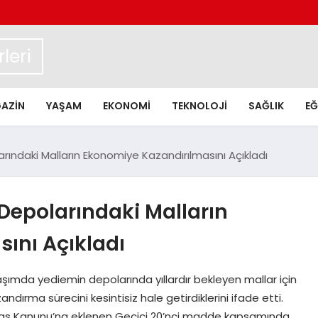
leri
AZIN
YAŞAM
EKONOMI
TEKNOLOJI
SAĞLIK
EĞ
ındaki Malların Ekonomiye Kazandırılmasını Açıkladı
Depolarındaki Malların
ını Açıkladı
şımda yediemin depolarında yıllardır bekleyen mallar için
ndırma sürecini kesintisiz hale getirdiklerini ifade etti.
İflas Kanunu’na eklenen Geçici 20’nci madde kapsamında