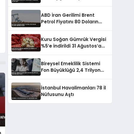
Aştı
ABD İran Gerilimi Brent
Petrol Fiyatını 80 Doların
Üzerine Taşıdı
Kuru Soğan Gümrük Vergisi
%5’e İndirildi 31 Ağustos’a
Kadar
Bireysel Emeklilik Sistemi
Fon Büyüklüğü 2,4 Trilyon
Lirayı Aştı
İstanbul Havalimanları 78 İl
Nüfusunu Aştı
n