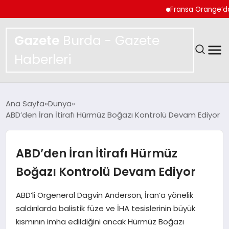
Fransa Orange’da Evde
Gazete
Burda - Gazete
Haberleri
GÜNDEM
Ana Sayfa
Dünya
ABD’den İran İtirafı Hürmüz Boğazı Kontrolü Devam Ediyor
SPOR
MAGAZIN
ABD’den İran İtirafı Hürmüz
Boğazı Kontrolü Devam Ediyor
YAŞAM
ABD’li Orgeneral Dagvin Anderson, İran’a yönelik
EKONOMI
saldırılarda balistik füze ve İHA tesislerinin büyük
kısmının imha edildiğini ancak Hürmüz Boğazı
TEKNOLOJI