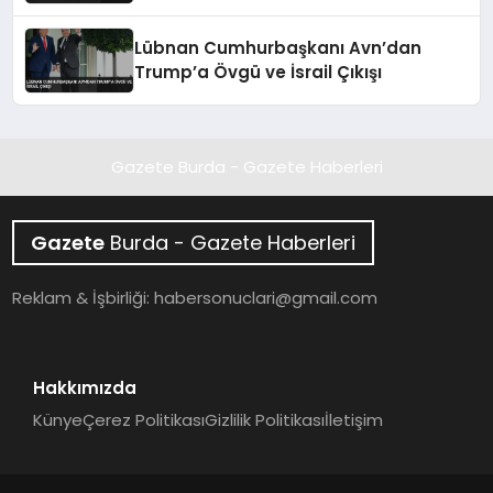
Sesleri Yükseldi
Lübnan Cumhurbaşkanı Avn’dan
Trump’a Övgü ve İsrail Çıkışı
Gazete Burda - Gazete Haberleri
Gazete
Burda - Gazete Haberleri
Reklam & İşbirliği:
habersonuclari@gmail.com
Hakkımızda
Künye
Çerez Politikası
Gizlilik Politikası
İletişim