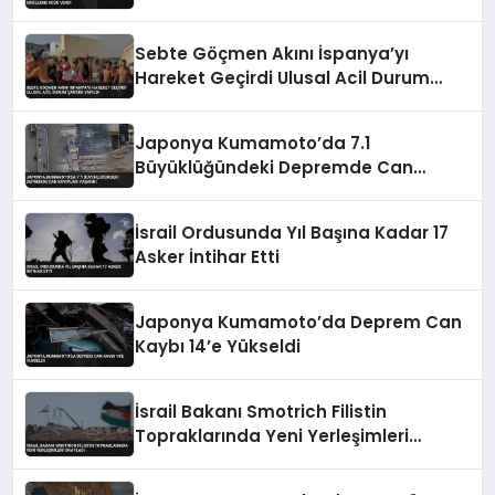
Sebte Göçmen Akını İspanya’yı
Hareket Geçirdi Ulusal Acil Durum
Çağrısı Yapıldı
Japonya Kumamoto’da 7.1
Büyüklüğündeki Depremde Can
Kayıpları Yaşandı
İsrail Ordusunda Yıl Başına Kadar 17
Asker İntihar Etti
Japonya Kumamoto’da Deprem Can
Kaybı 14’e Yükseldi
İsrail Bakanı Smotrich Filistin
Topraklarında Yeni Yerleşimleri
Onayladı