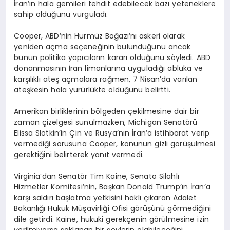
İran’ın hala gemileri tehdit edebilecek bazı yeteneklere
sahip olduğunu vurguladı.
Cooper, ABD’nin Hürmüz Boğazı’nı askeri olarak
yeniden açma seçeneğinin bulunduğunu ancak
bunun politika yapıcıların kararı olduğunu söyledi. ABD
donanmasının İran limanlarına uyguladığı abluka ve
karşılıklı ateş açmalara rağmen, 7 Nisan’da varılan
ateşkesin hala yürürlükte olduğunu belirtti.
Amerikan birliklerinin bölgeden çekilmesine dair bir
zaman çizelgesi sunulmazken, Michigan Senatörü
Elissa Slotkin’in Çin ve Rusya’nın İran’a istihbarat verip
vermediği sorusuna Cooper, konunun gizli görüşülmesi
gerektiğini belirterek yanıt vermedi.
Virginia’dan Senatör Tim Kaine, Senato Silahlı
Hizmetler Komitesi’nin, Başkan Donald Trump’ın İran’a
karşı saldırı başlatma yetkisini haklı çıkaran Adalet
Bakanlığı Hukuk Müşavirliği Ofisi görüşünü görmediğini
dile getirdi. Kaine, hukuki gerekçenin görülmesine izin
verilmiyorsa saklanan bir şeylerin olabileceğini