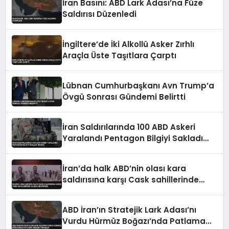
İran Basını: ABD Lark Adası’na Füze
Saldırısı Düzenledi
İngiltere’de İki Alkollü Asker Zırhlı
Araçla Üste Taşıtlara Çarptı
Lübnan Cumhurbaşkanı Avn Trump’a
Övgü Sonrası Gündemi Belirtti
İran Saldırılarında 100 ABD Askeri
Yaralandı Pentagon Bilgiyi Sakladı
İddiası
İran’da halk ABD’nin olası kara
saldırısına karşı Cask sahillerinde
silahlı devriyede
ABD İran’ın Stratejik Lark Adası’nı
Vurdu Hürmüz Boğazı’nda Patlama