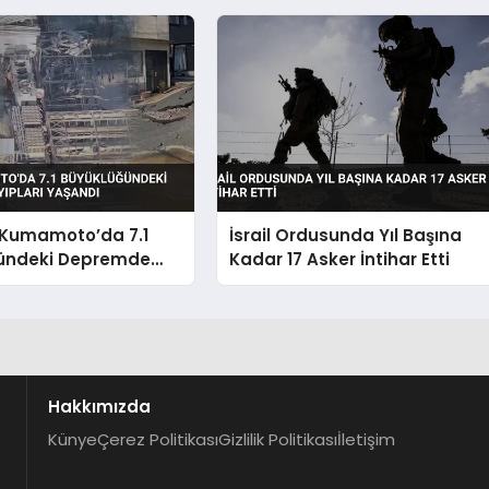
Kumamoto’da 7.1
İsrail Ordusunda Yıl Başına
ündeki Depremde
Kadar 17 Asker İntihar Etti
ları Yaşandı
Hakkımızda
Künye
Çerez Politikası
Gizlilik Politikası
İletişim