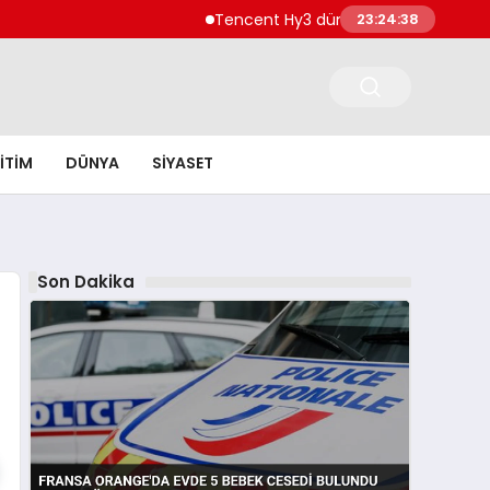
Tencent Hy3 dünya genelinde kullanıma 
23:24:39
ITIM
DÜNYA
SIYASET
Son Dakika