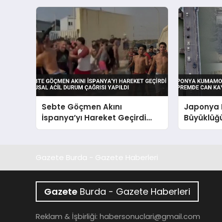
Sebte Göçmen Akını
Japonya 
İspanya’yı Hareket Geçirdi
Büyüklüğ
Ulusal Acil Durum Çağrısı
Can Kayıp
Yapıldı
Gazete Burda - Gazete Haberleri
Gazete
Burda - Gazete Haberleri
Reklam & İşbirliği:
habersonuclari@gmail.com