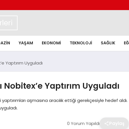
leri
AZIN
YAŞAM
EKONOMI
TEKNOLOJI
SAĞLIK
EĞ
x’e Yaptırım Uyguladı
sı Nobitex’e Yaptırım Uyguladı
i yaptırımları aşmasına aracılık ettiği gerekçesiyle hedef aldı.
uyguladı.
0 Yorum Yapıldı
Paylaş