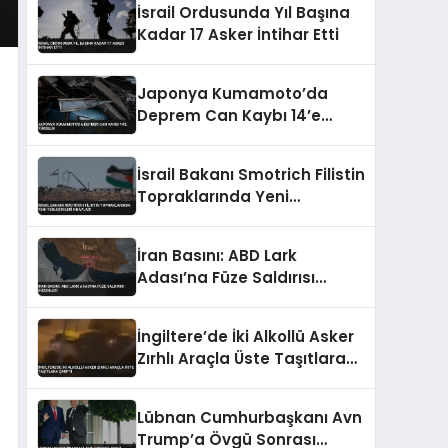
İsrail Ordusunda Yıl Başına
Kadar 17 Asker İntihar Etti
Japonya Kumamoto’da
Deprem Can Kaybı 14’e
Yükseldi
İsrail Bakanı Smotrich Filistin
Topraklarında Yeni
Yerleşimleri Onayladı
İran Basını: ABD Lark
Adası’na Füze Saldırısı
Düzenledi
İngiltere’de İki Alkollü Asker
Zırhlı Araçla Üste Taşıtlara
Çarptı
Lübnan Cumhurbaşkanı Avn
Trump’a Övgü Sonrası