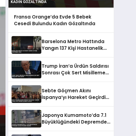
Fransa Orange’da Evde 5 Bebek
Cesedi Bulundu Kadın Gözaltında
Barselona Metro Hattında
Yangın 137 Kişi Hastanelik
Oldu
Trump İran’a Ürdün Saldırısı
Sonrası Çok Sert Misilleme
Sözü Verdi
Sebte Göçmen Akını
İspanya’yı Hareket Geçirdi
Ulusal Acil Durum Çağrısı
Yapıldı
Japonya Kumamoto’da 7.1
Büyüklüğündeki Depremde
Can Kayıpları Yaşandı