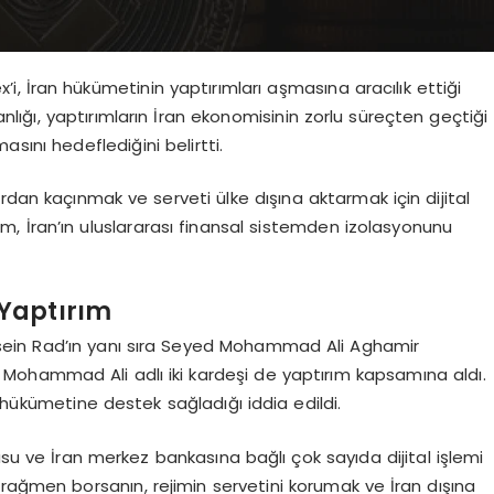
’i, İran hükümetinin yaptırımları aşmasına aracılık ettiği
nlığı, yaptırımların İran ekonomisinin zorlu süreçten geçtiği
masını hedeflediğini belirtti.
rdan kaçınmak ve serveti ülke dışına aktarmak için dijital
 adım, İran’ın uluslararası finansal sistemden izolasyonunu
 Yaptırım
ssein Rad’ın yanı sıra Seyed Mohammad Ali Aghamir
ammad Ali adlı iki kardeşi de yaptırım kapsamına aldı.
ran hükümetine destek sağladığı iddia edildi.
usu ve İran merkez bankasına bağlı çok sayıda dijital işlemi
ne rağmen borsanın, rejimin servetini korumak ve İran dışına