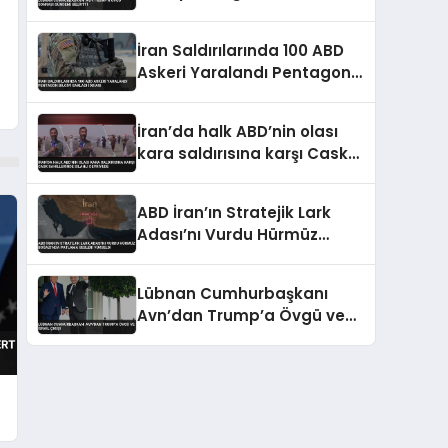
Gündemi Belirtti
İran Saldırılarında 100 ABD
Askeri Yaralandı Pentagon
Bilgiyi Sakladı İddiası
İran’da halk ABD’nin olası
kara saldırısına karşı Cask
sahillerinde silahlı devriyede
ABD İran’ın Stratejik Lark
Adası’nı Vurdu Hürmüz
Boğazı’nda Patlama Sesleri
Yükseldi
Lübnan Cumhurbaşkanı
Avn’dan Trump’a Övgü ve
İsrail Çıkışı