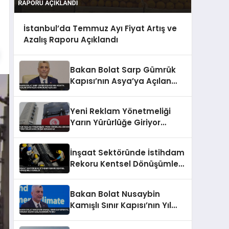
İstanbul’da Temmuz Ayı Fiyat Artış ve
Azalış Raporu Açıklandı
Bakan Bolat Sarp Gümrük
Kapısı’nın Asya’ya Açılan
Stratejik Konumunu Açıkladı
Yeni Reklam Yönetmeliği
Yarın Yürürlüğe Giriyor
Tüketiciler Daha Güçlü
Korunacak
İnşaat Sektöründe İstihdam
Rekoru Kentsel Dönüşümle
Yükseldi
Bakan Bolat Nusaybin
Kamışlı Sınır Kapısı’nın Yıl
Sonuna Kadar Açılacağını
Duyurdu