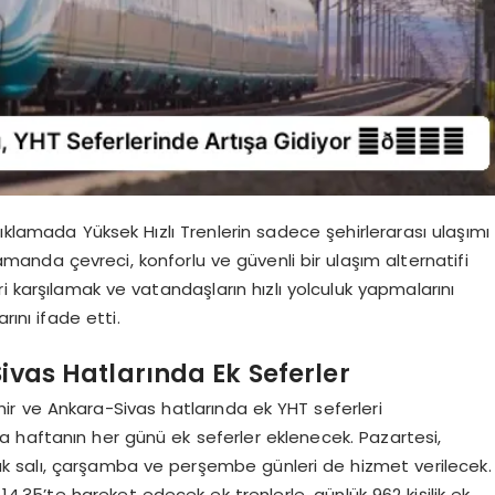
ıklamada Yüksek Hızlı Trenlerin sadece şehirlerarası ulaşımı
amanda çevreci, konforlu ve güvenli bir ulaşım alternatifi
i karşılamak ve vatandaşların hızlı yolculuk yapmalarını
ını ifade etti.
vas Hatlarında Ek Seferler
r ve Ankara-Sivas hatlarında ek YHT seferleri
na haftanın her günü ek seferler eklenecek. Pazartesi,
ak salı, çarşamba ve perşembe günleri de hizmet verilecek.
14.35’te hareket edecek ek trenlerle, günlük 962 kişilik ek