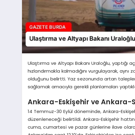
Ulaştırma ve Altyapı Bakanı Uraloğlu, yaptığı aç
hızlandırmakla kalmadığını vurgulayarak, aynı z
olduğunu belirtti. Yaz sezonunda artan talepler
sağlamak amacıyla gerekli planlamaları yaptıklar
Ankara-Eskişehir ve Ankara-Si
14 Temmuz-30 Eylül döneminde, Ankara-Eskişehi
düzenleneceği belirtildi. Ankara-Eskişehir hattı
cuma, cumartesi ve pazar günlerine ilave olar
Ankara’dan saat 12.10’da, Eskişehir’den ise saat 