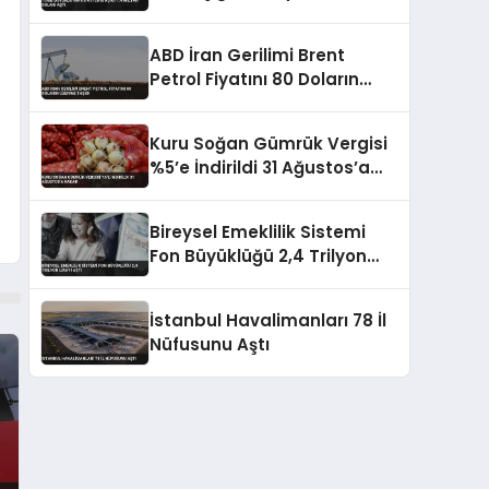
Aştı
ABD İran Gerilimi Brent
Petrol Fiyatını 80 Doların
Üzerine Taşıdı
Kuru Soğan Gümrük Vergisi
%5’e İndirildi 31 Ağustos’a
Kadar
Bireysel Emeklilik Sistemi
Fon Büyüklüğü 2,4 Trilyon
Lirayı Aştı
İstanbul Havalimanları 78 İl
Nüfusunu Aştı