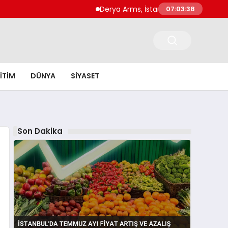
Derya Arms, İstanbul Prohunt 2026’da yeni 
07:03:39
ITIM
DÜNYA
SIYASET
Son Dakika