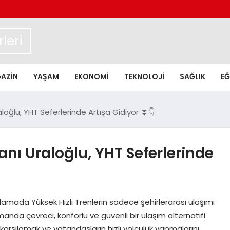
leri
AZIN
YAŞAM
EKONOMI
TEKNOLOJI
SAĞLIK
EĞ
loğlu, YHT Seferlerinde Artışa Gidiyor ⏬👇
anı Uraloğlu, YHT Seferlerinde
klamada Yüksek Hızlı Trenlerin sadece şehirlerarası ulaşımı
anda çevreci, konforlu ve güvenli bir ulaşım alternatifi
karşılamak ve vatandaşların hızlı yolculuk yapmalarını