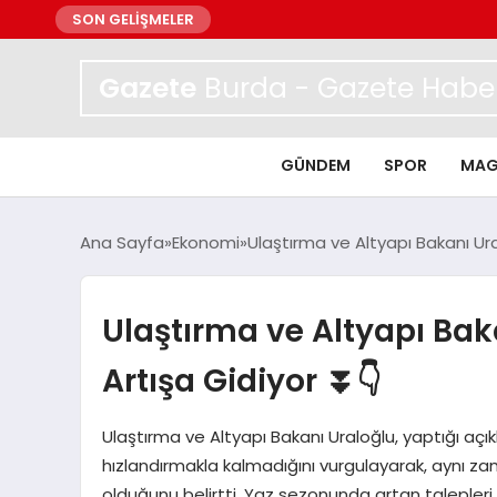
SON GELİŞMELER
Gazete
Burda - Gazete Haber
GÜNDEM
SPOR
MAG
Ana Sayfa
Ekonomi
Ulaştırma ve Altyapı Bakanı Ura
Ulaştırma ve Altyapı Bak
Artışa Gidiyor ⏬👇
Ulaştırma ve Altyapı Bakanı Uraloğlu, yaptığı açı
hızlandırmakla kalmadığını vurgulayarak, aynı zam
olduğunu belirtti. Yaz sezonunda artan talepleri 