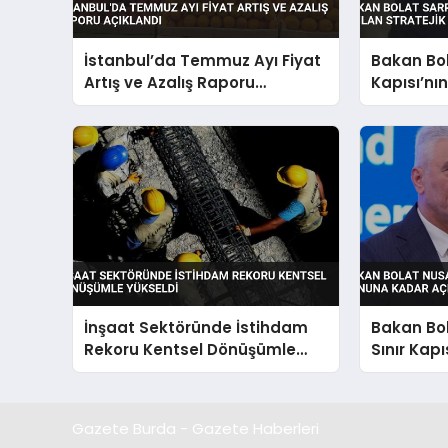
İstanbul’da Temmuz Ayı Fiyat
Bakan Bo
Artış ve Azalış Raporu
Kapısı’nı
Açıklandı
Stratejik
İnşaat Sektöründe İstihdam
Bakan Bol
Rekoru Kentsel Dönüşümle
Sınır Kapı
Yükseldi
Kadar Açı
Gazete Burda - Gazete Haberleri