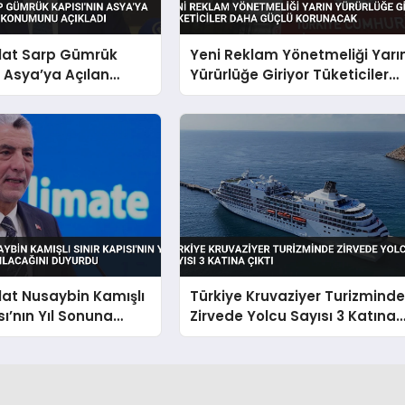
lat Sarp Gümrük
Yeni Reklam Yönetmeliği Yarı
n Asya’ya Açılan
Yürürlüğe Giriyor Tüketiciler
 Konumunu Açıkladı
Daha Güçlü Korunacak
at Nusaybin Kamışlı
Türkiye Kruvaziyer Turizmind
sı’nın Yıl Sonuna
Zirvede Yolcu Sayısı 3 Katına
lacağını Duyurdu
Çıktı