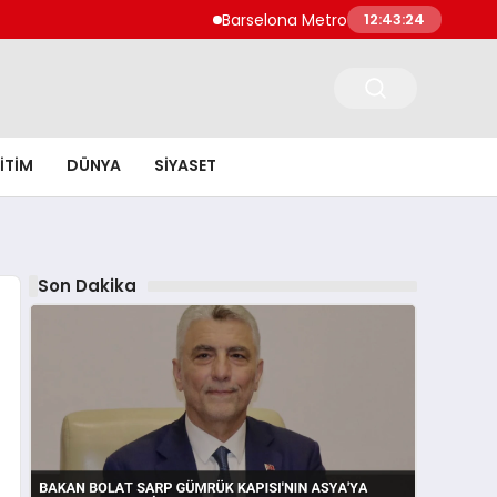
Barselona Metro Hattında Yangın 137 Kişi 
12:43:25
ITIM
DÜNYA
SIYASET
Son Dakika