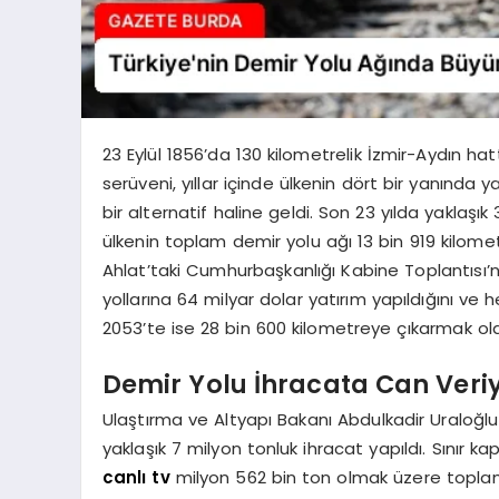
23 Eylül 1856’da 130 kilometrelik İzmir-Aydın ha
serüveni, yıllar içinde ülkenin dört bir yanında 
bir alternatif haline geldi. Son 23 yılda yaklaşık
ülkenin toplam demir yolu ağı 13 bin 919 kilom
Ahlat’taki Cumhurbaşkanlığı Kabine Toplantısı’
yollarına 64 milyar dolar yatırım yapıldığını ve
2053’te ise 28 bin 600 kilometreye çıkarmak old
Demir Yolu İhracata Can Veri
Ulaştırma ve Altyapı Bakanı Abdulkadir Uraloğlu
yaklaşık 7 milyon tonluk ihracat yapıldı. Sınır ka
canlı tv
milyon 562 bin ton olmak üzere toplam