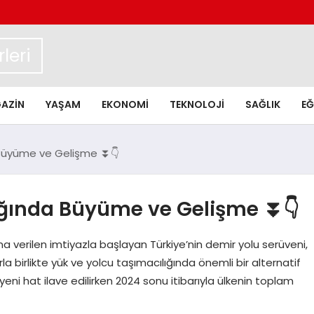
leri
AZIN
YAŞAM
EKONOMI
TEKNOLOJI
SAĞLIK
EĞ
 Büyüme ve Gelişme ⏬👇
Ağında Büyüme ve Gelişme ⏬👇
ına verilen imtiyazla başlayan Türkiye’nin demir yolu serüveni,
rla birlikte yük ve yolcu taşımacılığında önemli bir alternatif
 yeni hat ilave edilirken 2024 sonu itibarıyla ülkenin toplam