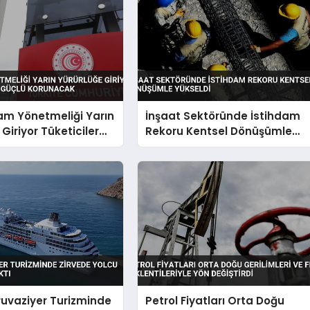
am Yönetmeliği Yarın
İnşaat Sektöründe İstihdam
Giriyor Tüketiciler
Rekoru Kentsel Dönüşümle
lü Korunacak
Yükseldi
ruvaziyer Turizminde
Petrol Fiyatları Orta Doğu