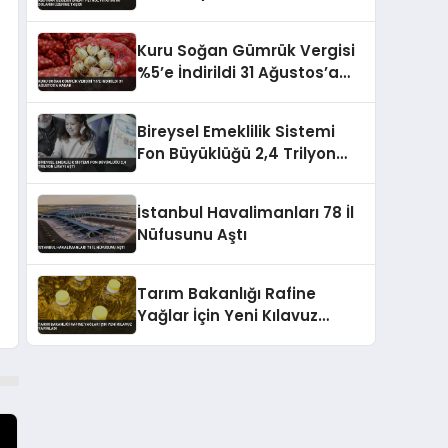
Üzerine Taşıdı
Kuru Soğan Gümrük Vergisi
%5’e İndirildi 31 Ağustos’a
Kadar
Bireysel Emeklilik Sistemi
Fon Büyüklüğü 2,4 Trilyon
Lirayı Aştı
İstanbul Havalimanları 78 İl
Nüfusunu Aştı
Tarım Bakanlığı Rafine
Yağlar İçin Yeni Kılavuz
Yayınladı