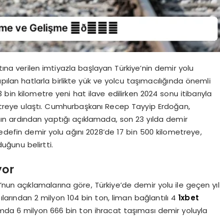
ttına verilen imtiyazla başlayan Türkiye’nin demir yolu
yapılan hatlarla birlikte yük ve yolcu taşımacılığında önemli
 3 bin kilometre yeni hat ilave edilirken 2024 sonu itibarıyla
etreye ulaştı. Cumhurbaşkanı Recep Tayyip Erdoğan,
nın ardından yaptığı açıklamada, son 23 yılda demir
 hedefin demir yolu ağını 2028’de 17 bin 500 kilometreye,
uğunu belirtti.
yor
’nun açıklamalarına göre, Türkiye’de demir yolu ile geçen yıl
pılarından 2 milyon 104 bin ton, liman bağlantılı 4
1xbet
da 6 milyon 666 bin ton ihracat taşıması demir yoluyla